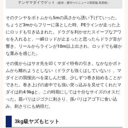
テンヤマダイでゲット
（提供：週刊つりニュース西部版 高原稔）
そのテンヤをボトムから5mの高さから誘い下げていった。
ちょうど3mからフリーに落とした時、PEラインが走った上
にロッドも引き込まれた。ドラグを利かせたスイープなアワ
セを入れると、一瞬ロッドが止まったと思ったらドラグ音が
響き、リールからラインが10m以上出され、ロッドでも確か
な重みを感じた。
その後からはサオ先を叩くマダイ特有の引き。なかなかボト
ムから離れようとしない（ドラグも強くはしていない）。マ
ダイとの我慢比べを楽しんだ後、少しずつ巻き始めることが
できた。巻き上げの途中でも強い突っ込みを見せてくれたマ
ダイは約4.9kgと、この時期にしては十分なサイズのオスだ
った。親バリはジゴクに刺さり、孫バリはアゴ下に食い込
み、刺さりにも納得だ。
3kg級ヤズもヒット