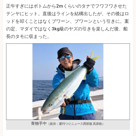
正午すぎにはボトムから2mくらいのタナでフワフワさせた
テンヤにヒット。直後はラインを結構出したが、その後はロ
ッドを叩くことはなくブワーン、ブワーンという引きに。案
の定、マダイではなく3kg級のヤズの引きを楽しんだ後、船
長のタモに収まった。
青物手中
（提供：週刊つりニュース西部版 高原稔）