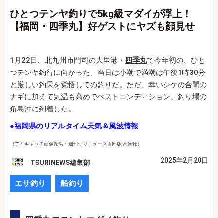
ひとつテンヤ釣りで5kg級マダイが浮上！
【福岡・四季丸】好ゲストにヤズも顔見せ
1月22日、北九州市門司の大里港・
四季丸
で今年初の、ひと
つテンヤ釣行に向かった。当日は小潮で満潮は午後1時30分
と厳しい釣果を覚悟しての釣りだ。ただ、幸いシケの合間の
ナギに加えて気温も高めでベストコンディション、釣り場の
角島沖に到着した。
●
福岡県のリアルタイム天気＆風波情報
（アイキャッチ画像提供：週刊つりニュース西部版 高原稔）
2025年2月20日
TSURINEWS編集部
エサ釣り
船釣り