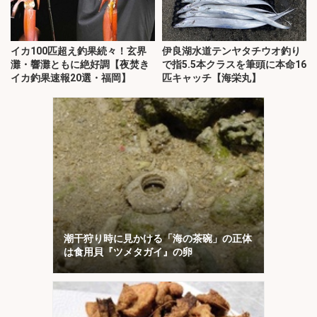
イカ100匹超え釣果続々！玄界
伊良湖水道テンヤタチウオ釣り
灘・響灘ともに絶好調【夜焚き
で指5.5本クラスを筆頭に本命16
イカ釣果速報20選・福岡】
匹キャッチ【海栄丸】
潮干狩り時に見かける「海の茶碗」の正体
は食用貝『ツメタガイ』の卵