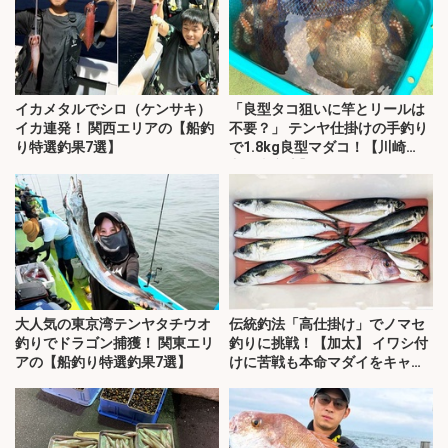
イカメタルでシロ（ケンサキ）
「良型タコ狙いに竿とリールは
イカ連発！ 関西エリアの【船釣
不要？」 テンヤ仕掛けの手釣り
り特選釣果7選】
で1.8kg良型マダコ！【川崎
丸・東京湾】
大人気の東京湾テンヤタチウオ
伝統釣法「高仕掛け」でノマセ
釣りでドラゴン捕獲！ 関東エリ
釣りに挑戦！【加太】 イワシ付
アの【船釣り特選釣果7選】
けに苦戦も本命マダイをキャッ
チ！