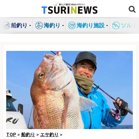
コ
ン
テ
船釣り
海釣り
海釣り施設
ソルト
ン
ツ
へ
ス
キ
ッ
プ
TOP
>
船釣り
>
エサ釣り
>