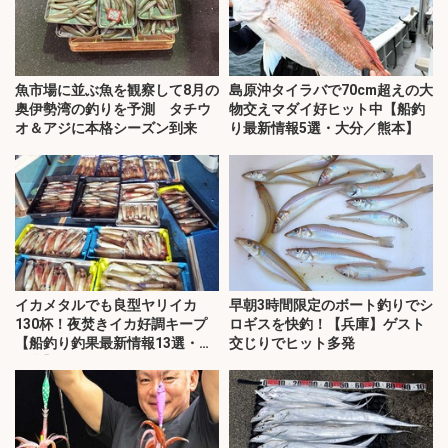
魚市場に並ぶ魚を観察して8月の
島原沖タイラバで70cm超えの大
奥伊勢湾の釣りを予測 タチウ
物交えマダイ好ヒット中【船釣
オ＆アジに本格シーズン到来
り最新情報5選・大分／熊本】
イカメタルでも良型ヤリイカ
早朝3時間限定のボート釣りでシ
130杯！夜焚きイカ好調キープ
ロギスを快釣！【兵庫】ゲスト
【船釣り釣果最新情報13選・玄
交じりでヒット多発
界灘】