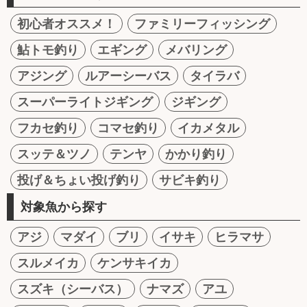
初心者オススメ！
ファミリーフィッシング
鮎トモ釣り
エギング
メバリング
アジング
ルアーシーバス
タイラバ
スーパーライトジギング
ジギング
フカセ釣り
コマセ釣り
イカメタル
スッテ＆ツノ
テンヤ
かかり釣り
投げ＆ちょい投げ釣り
サビキ釣り
対象魚から探す
アジ
マダイ
ブリ
イサキ
ヒラマサ
スルメイカ
ケンサキイカ
スズキ（シーバス）
ナマズ
アユ