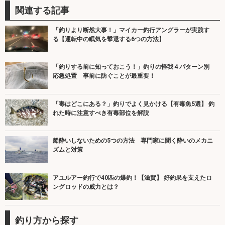
関連する記事
「釣りより断然大事！」マイカー釣行アングラーが実践す
る【運転中の眠気を撃退する6つの方法】
「釣りする前に知っておこう！」釣りの怪我４パターン別
応急処置 事前に防ぐことが最重要！
「毒はどこにある？」釣りでよく見かける【有毒魚5選】 釣
れた時に注意すべき有毒部位を解説
船酔いしないための5つの方法 専門家に聞く酔いのメカニ
ズムと対策
アユルアー釣行で40匹の爆釣！【滋賀】 好釣果を支えたロ
ングロッドの威力とは？
釣り方から探す