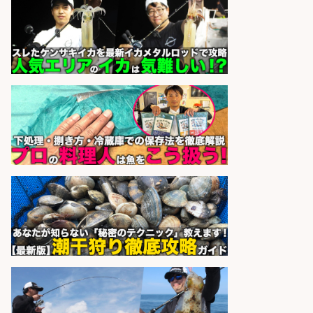
円〜」日払いあり/広島市佐伯区内
でお魚のパック詰めや品出し業務/
車通勤OK×未経験歓迎×残業少なめ/
広島県
株式会社ホットスタッフ五日市
会社名
sponsored by 求人ボックス
営業事務/「大津市」釣り具メーカ
ーの物流事務・営業アシスタント/
小野駅から徒歩6分/「時給1,300
円」/大型連休あり×残業なし×土日
祝休み/滋賀県
株式会社ホットスタッフ滋賀
会社名
sponsored by 求人ボックス
さらに求人情報を見る