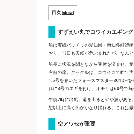
目次
[
show
]
すずえい丸でコウイカエギング
船は実績バッチリの愛知県・南知多町師崎
おり、当日も天候が危ぶまれたが、なんと
船長に状況を聞きながら受付を済ませ、第
左前の席。タックルは、コウイカで昨年実績
1.5号を巻いたフォースマスター301DH
れに3号のエギを付け、オモリは60号で統
午前7時に出船、港を出るとやや波がある
想以上に高く船がかなり揺れる。これは厳
空アワセが重要