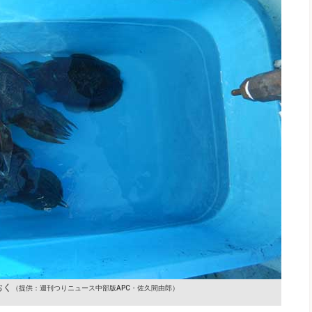
おく
（提供：週刊つりニュース中部版APC・佐久間由郎）