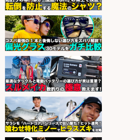
務/「時給1,150円〜」/時間選べる×
未経験歓迎×残業少なめ/鹿児島県/
志布志市
株式会社ホットスタッフ鹿児島
会社名
sponsored by 求人ボックス
精肉・青果・鮮魚販売/「志布志
市」「時給1,150円〜」志布志市で
お魚のカットや商品の陳列業務/時
間選べる×未経験歓迎×残業少なめ/
鹿児島県/志布志市
株式会社ホットスタッフ鹿児島
会社名
sponsored by 求人ボックス
日払いOKで即日収入/製造スタッフ/
「広島市佐伯区」「時給1,200