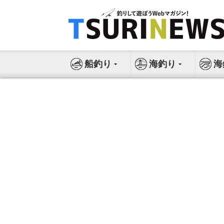
コ
ン
テ
ン
ツ
船釣り
海釣り
海
へ
ス
キ
ッ
プ