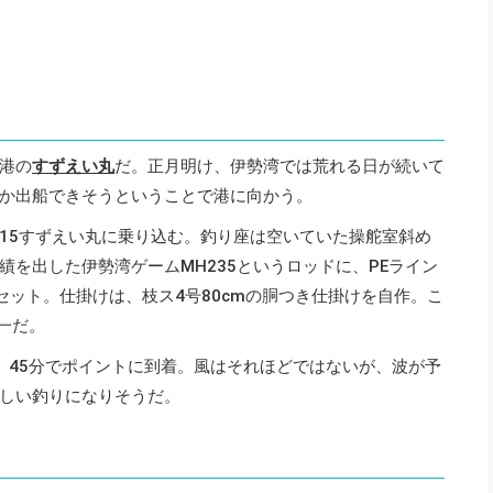
港の
すずえい丸
だ。正月明け、伊勢湾では荒れる日が続いて
か出船できそうということで港に向かう。
15すずえい丸に乗り込む。釣り座は空いていた操舵室斜め
を出した伊勢湾ゲームMH235というロッドに、PEライン
をセット。仕掛けは、枝ス4号80cmの胴つき仕掛けを自作。こ
一だ。
。45分でポイントに到着。風はそれほどではないが、波が予
しい釣りになりそうだ。