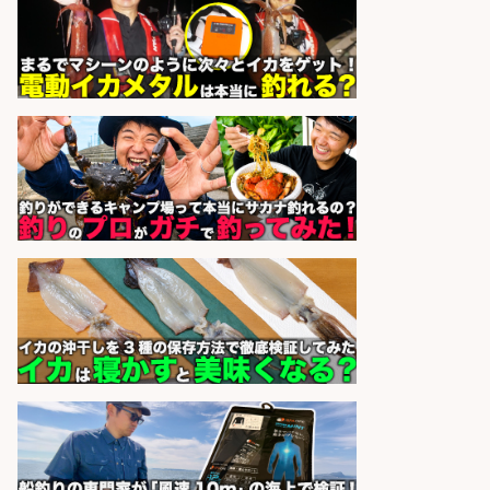
sponsored by 求人ボックス
精肉・青果・鮮魚販売/「志布志
市」お魚のカットや商品の陳列スタ
ッフ/志布志市/「時給1,150円〜」/
未経験歓迎×残業少なめ×車通勤OK/
鹿児島県
株式会社ホットスタッフ鹿児島
会社名
sponsored by 求人ボックス
レジ打ち/日払いOK/おさかなの三枚
おろし/新潟県/小千谷市
株式会社G&G
会社名
sponsored by 求人ボックス
精肉・青果・鮮魚販売/「志布志
市」お魚のカットや商品の陳列業