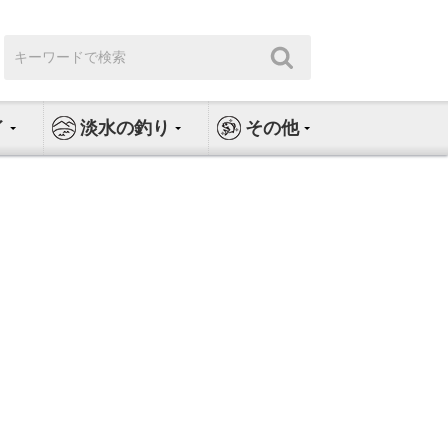
検
検
索:
索
イ
淡水の釣り
その他