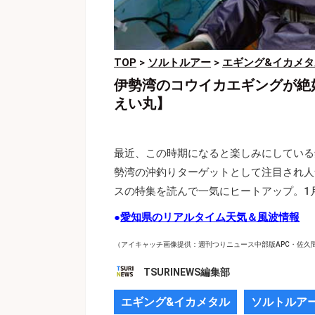
TOP
>
ソルトルアー
>
エギング&イカメタ
伊勢湾のコウイカエギングが絶
えい丸】
最近、この時期になると楽しみにしている
勢湾の沖釣りターゲットとして注目され人
スの特集を読んで一気にヒートアップ。1
●
愛知県のリアルタイム天気＆風波情報
（アイキャッチ画像提供：週刊つりニュース中部版APC・佐久
TSURINEWS編集部
エギング&イカメタル
ソルトルア