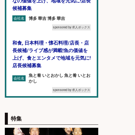
なの価値を上げ、地域を元気に!店長
候補募集
博多 華吉 博多 華吉
会社名
sponsored by 求人ボックス
和食, 日本料理・懐石料理/店長・店
長候補/ライブ感が満載!魚の価値を
上げ、食とエンタメで地域を元気に!
店長候補募集
魚と肴 いとおかし 魚と肴 いとお
会社名
かし
sponsored by 求人ボックス
和食, 居酒屋/調理見習い・調理補助/
新鮮な魚料理×おでんの和食居酒屋
特集
の若手スタッフ
サカナのハチベエ 矢場町店
会社名