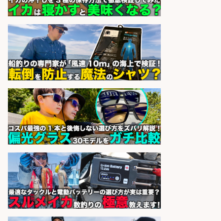
お魚のカットや商品の陳列業務/時
間選べる×未経験歓迎×残業少なめ/
鹿児島県/志布志市
株式会社ホットスタッフ鹿児島
会社名
sponsored by 求人ボックス
魚をさばける方必見「鮮魚部門スタ
ッフ」/3つの働き方が選べる
株式会社旬
会社名
sponsored by 求人ボックス
日払いOKで即日収入/製造スタッフ/
「堺市堺区」「時給1,600円」入社
祝金10万円/自転車部品や釣り具の
組立/堺市堺区の工場/未経験歓迎
パーソルファクトリーパートナ
会社名