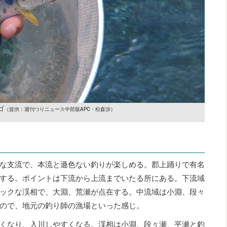
ゴ
（提供：週刊つりニュース中部版APC・松森渉）
な支流で、本流と遜色ない釣りが楽しめる。郡上踊りで有名
する。ポイントは下流から上流までいたる所にある。下流域
ックな渓相で、大淵、荒瀬が点在する。中流域は小淵、段々
ので、地元の釣り師の漁場といった感じ。
くなり、入川しやすくなる。渓相は小淵、段々瀬、平瀬と釣