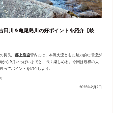
吉田川＆亀尾島川の好ポイントを紹介【岐
の長良川
郡上漁協
管内には、本流支流ともに魅力的な渓流が
旬から9月いっぱいまでと、長く楽しめる。今回は規模の大
絞ってポイントを紹介しよう。
渉）
2025年2月2日