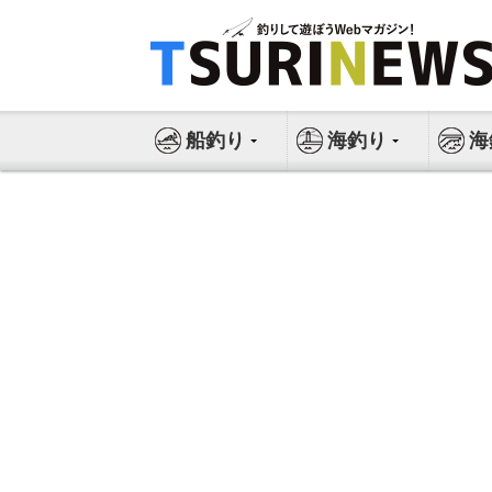
コ
ン
テ
ン
ツ
船釣り
海釣り
海
へ
ス
キ
ッ
プ