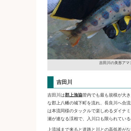
吉田川の美形アマ
吉田川
吉田川は
郡上漁協
管内でも最も規模が大き
な郡上八幡の城下町を流れ、長良川へ合流
は本流同様のタックルで楽しめるダイナミ
瀬が連なる渓相で、入川口も限られている
上流域まで来ると道路と川との高低差がな