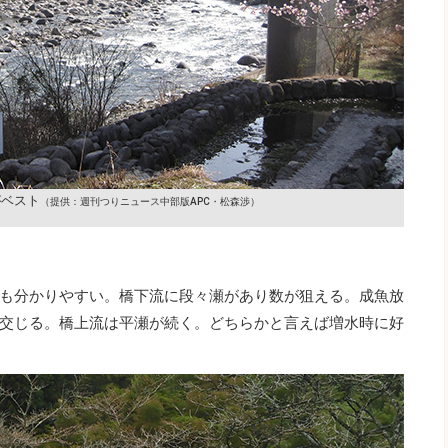
がベスト
（提供：週刊つりニュース中部版APC・松森渉）
も分かりやすい。橋下流に段々瀬があり数が狙える。成魚放
交じる。橋上流は平瀬が続く。どちらかと言えば増水時に好