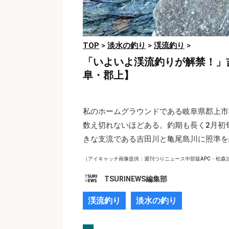
TOP
>
淡水の釣り
>
渓流釣り
>
「いよいよ渓流釣りが解禁！」
阜・郡上】
私のホームグラウンドである岐阜県郡上市
数え切れないほどある。釣期も長く2月初
きな支流である吉田川と亀尾島川に照準を
（アイキャッチ画像提供：週刊つりニュース中部版APC・松森
TSURINEWS編集部
渓流釣り
淡水の釣り