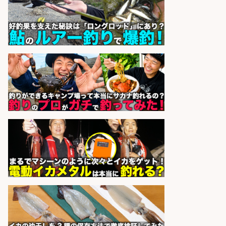
株式会社ホットスタッフ鹿児島
会社名
sponsored by 求人ボックス
和食, 居酒屋/調理見習い・調理補助/
新鮮な魚料理×おでんの和食居酒屋
の若手スタッフ
サカナのハチベエ 矢場町店
会社名
sponsored by 求人ボックス
釣り具などの出荷作業～～/工場/製
造
UTグループ株式会社
会社名
sponsored by 求人ボックス
精肉・青果・鮮魚販売/「志布志
市」「時給1,150円〜」志布志市で