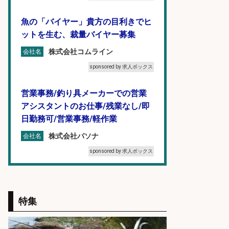
魚の「バイヤー」貴方の目利きでヒ
ットを生む、裁量バイヤー募集
株式会社コムライン
会社名
sponsored by 求人ボックス
営業事務/釣り具メーカーでの営業
アシスタントのお仕事/残業なし/即
日勤務可/営業事務/軽作業
株式会社パソナ
会社名
sponsored by 求人ボックス
精肉・青果・鮮魚販売/「志布志
市」お魚のカットや商品の陳列業
特集
務/「時給1,150円〜」/時間選べる×
未経験歓迎×残業少なめ/鹿児島県/
志布志市