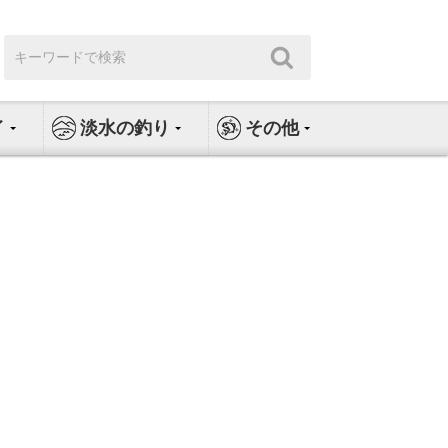
検
検
索:
索
イ
淡水の釣り
その他