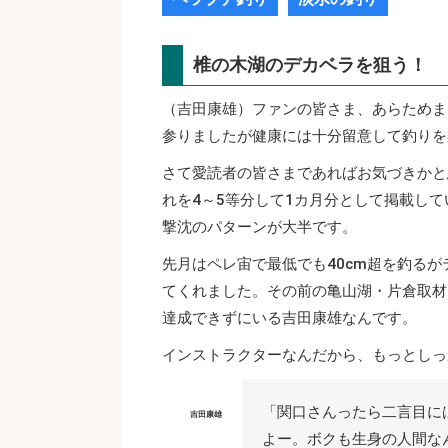
椎の木湖のデカベラを狙う！
（吉田康雄）ファンの皆さま、あらためま
参りましたが健康には十分留意して釣りを
さて愛読者の皆さまであればお気づきかと
れを4～5等分して1カ月分として掲載し
撃沈のパターンが大半です。
先月はペレ宙で最低でも40cm超を釣る
てくれました。その前の亀山湖・片倉取材
達成できずにいる吉田康雄なんです。
インストラクターなんだから、もっとしっ
「関口さんったら二言目に
吉田康雄
よー。ボクも生身の人間な