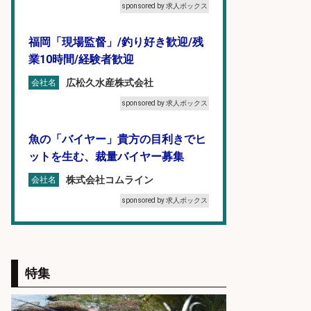
sponsored by 求人ボックス
福岡「現場監督」/釣り好き歓迎/残
業10時間/経験者歓迎
広松久水産株式会社
会社名
sponsored by 求人ボックス
魚の「バイヤー」貴方の目利きでヒ
ットを生む、裁量バイヤー募集
株式会社コムライン
会社名
sponsored by 求人ボックス
レジ打ち/日払いOK/おさかなの三枚
おろし/新潟県/小千谷市
特集
株式会社G&G
会社名
sponsored by 求人ボックス