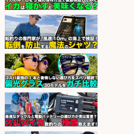
sponsored by 求人ボックス
和食, 日本料理・懐石料理/店長・店
長候補/本物を知る大人の隠れ家!魚
の価値を上げ、地域を元気に!店長候
補募集
酒場あらかぶ 酒場あらかぶ
会社名
sponsored by 求人ボックス
営業事務/釣り具メーカーでの営業
アシスタントのお仕事/残業なし/即
日勤務可/営業事務/軽作業
株式会社パソナ
会社名
sponsored by 求人ボックス
さらに求人情報を見る