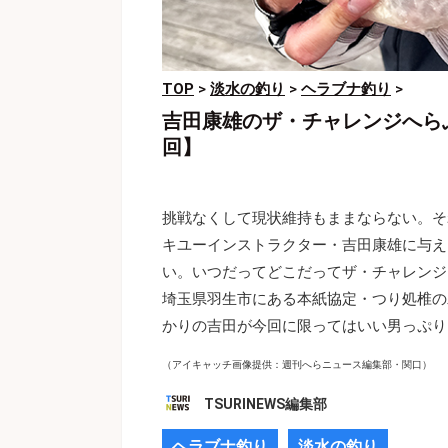
TOP
>
淡水の釣り
>
ヘラブナ釣り
>
吉田康雄のザ・チャレンジへら
回】
挑戦なくして現状維持もままならない。そ
キユーインストラクター・吉田康雄に与え
い。いつだってどこだってザ・チャレンジ
埼玉県羽生市にある本紙協定・つり処椎の
かりの吉田が今回に限ってはいい男っぷり
（アイキャッチ画像提供：週刊へらニュース編集部・関口）
TSURINEWS編集部
ヘラブナ釣り
淡水の釣り