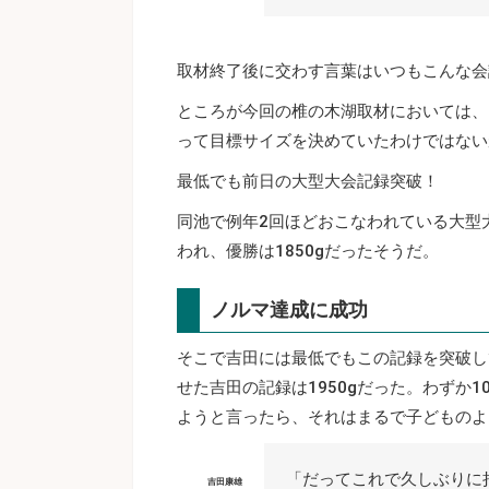
取材終了後に交わす言葉はいつもこんな会
ところが今回の椎の木湖取材においては、
って目標サイズを決めていたわけではない
最低でも前日の大型大会記録突破！
同池で例年2回ほどおこなわれている大型
われ、優勝は1850gだったそうだ。
ノルマ達成に成功
そこで吉田には最低でもこの記録を突破し
せた吉田の記録は1950gだった。わずか
ようと言ったら、それはまるで子どものよ
「だってこれで久しぶりに
吉田康雄