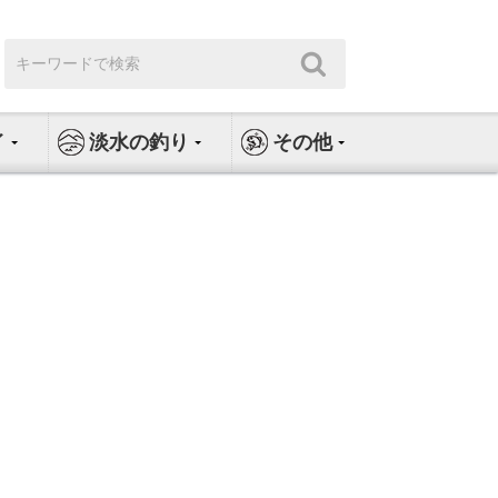
検
検
索:
索
イ
淡水の釣り
その他