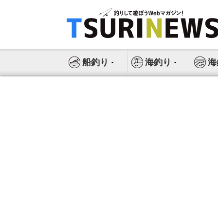
コ
ン
テ
ン
ツ
船釣り
海釣り
海
へ
ス
キ
ッ
プ