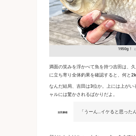
1950g！
（
満面の笑みを浮かべて魚を持つ吉田は、久
に立ち寄り全体釣果を確認すると、何と2
なんだ結局、吉田は3位か。上には上がい
ャルには驚かされるばかりだよ。
「うーん…イケると思ったん
吉田康雄