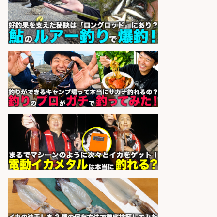
精肉・青果・鮮魚販売/お魚のカッ
トや商品の陳列業務/時間選べる×未
経験歓迎×残業少なめ/鹿児島県/志
布志市
株式会社ホットスタッフ鹿児島
会社名
sponsored by 求人ボックス
釣り具のリールやペダルの製造/福
井県あわら市
株式会社UPP
会社名
sponsored by 求人ボックス
釣り具などの出荷作業～～/工場/製
造
UTグループ株式会社
会社名