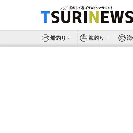
コ
ン
テ
ン
ツ
船釣り
海釣り
海
へ
ス
キ
ッ
プ