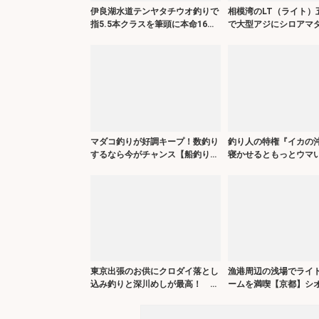
伊良湖水道テンヤタチウオ釣りで
相模湾のLT（ライト）
指5.5本クラスを筆頭に本命16匹
で大型アジにシロアマ
キャッチ【海栄丸】
彩釣果！【まごうの丸
マダコ釣りが好調キープ！数釣り
釣り人の特権『イカの
するなら今がチャンス【船釣り釣
寝かせるともっとウマい
果速報9選・愛知】
保存方法を徹底検証
東京出張のお供にクロダイ落とし
漁港周辺の浅場でライ
込み釣りと深川めしが最高！ 運
ームを満喫【京都】シ
河のデカチヌを狙ってみた
など5魚種をキャッチ！