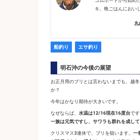
ゴムボートから始め
キ。晩ごはんにおい
丸
船釣り
エサ釣り
明石沖の今後の展望
お正月用のブリとは言わないまでも、越冬
か？
今年はかなり期待が大きいです。
なぜならば、
水温は12/16現在16度台
です
一族は元気ですし、サワラも群れを成して
クリスマス3連休で、ブリを狙います。
一