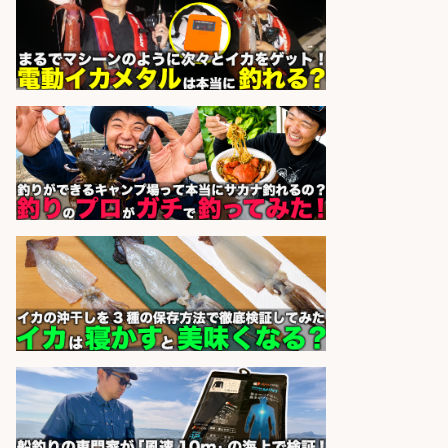
未経験歓迎/釣り具メーカーでのル
ート営業/釣りや釣具などの知識必
須/残業なし
株式会社天龍
会社名
sponsored by 求人ボックス
和食, 居酒屋/調理見習い・調理補助/
新鮮な魚料理×おでんの和食居酒屋
の若手スタッフ
サカナのハチベエ 矢場町店
会社名
sponsored by 求人ボックス
宮崎/魚や漁業に関わる現場・事務
の「総合職」 未経験可
宮崎県漁業協同組合連合会
会社名