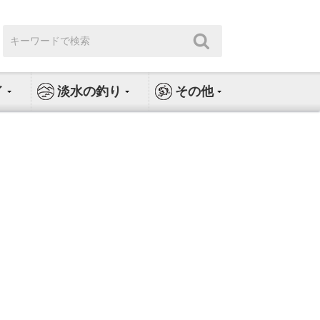
検
検
索:
索
イ
淡水の釣り
その他