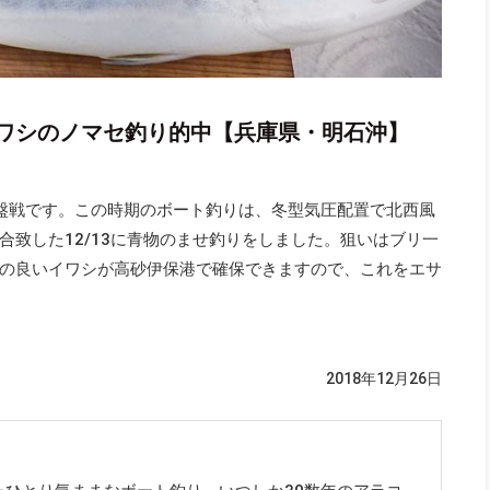
ワシのノマセ釣り的中【兵庫県・明石沖】
盤戦です。この時期のボート釣りは、冬型気圧配置で北西風
合致した12/13に青物のませ釣りをしました。狙いはブリ一
の良いイワシが高砂伊保港で確保できますので、これをエサ
2018年12月26日