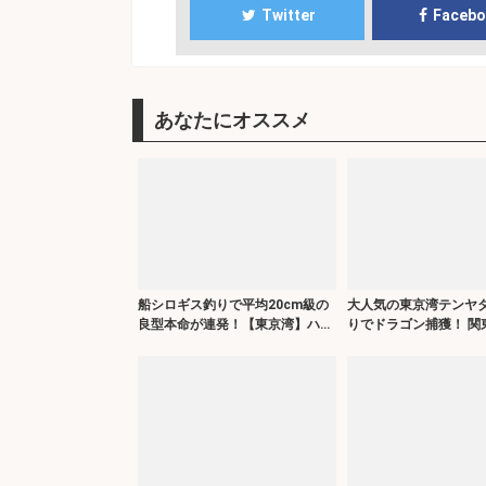
Twitter
Faceb
あなたにオススメ
船シロギス釣りで平均20cm級の
大人気の東京湾テンヤ
良型本命が連発！【東京湾】ハイ
りでドラゴン捕獲！ 関
ブリッドクロスに好反応
の【船釣り特選釣果7選