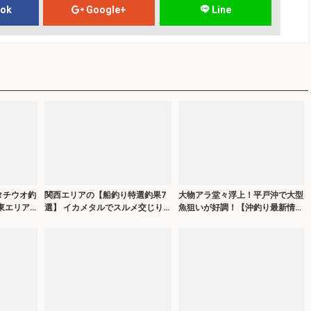
ook
Google+
Line
タチウオ釣
関西エリアの【船釣り特選釣果7
大物アラ堂々浮上！平戸沖で大型
東エリア
選】 イカメタルでスルメ交じり
魚狙いが好調！【沖釣り最新情報
】
でシロイカ50匹超え！
6選・長崎／佐賀】