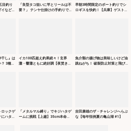
五目釣り
「良型タコ狙いに竿とリールは不
早朝3時間限定のボート釣りでシ
ダイなど多
要？」 テンヤ仕掛けの手釣りで
ロギスを快釣！【兵庫】ゲスト交
】
1.8kg良型マダコ！【川崎丸・東
じりでヒット多発
京湾】
沖干し』は
イカ100匹超え釣果続々！玄界
魚介類の揚げ物は美味しいけど油
？ 3種の
灘・響灘ともに絶好調【夜焚きイ
跳ねがち！ 破裂防止対策と飛び
カ釣果速報20選・福岡】
散った油の処理について解説！
トロックゲ
「メタルマル縛り」でキジハタゲ
吉田康雄のザ・チャレンジへらぶ
オにハタ類
ームに挑戦【上越】35cm本命に
な【毎年恒例夏の亀山湖 #1】
29cmアジもヒット！