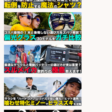
sponsored by 求人ボックス
8月開始/釣り具メーカーでの営業ア
シスタントのお仕事/残業なし/即日
勤務可/営業事務/軽作業
株式会社パソナ
会社名
sponsored by 求人ボックス
語学力を活かせるフィッシング用品
の「海外営業」/年休125日
株式会社ジャッカル
会社名
sponsored by 求人ボックス
さらに求人情報を見る