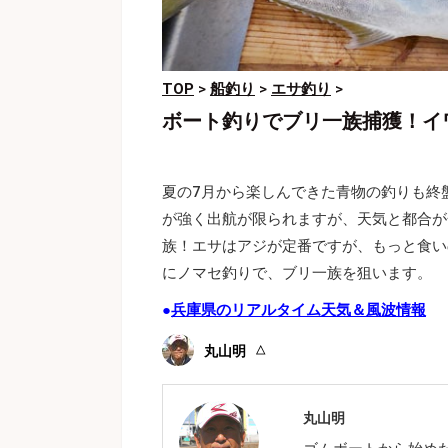
TOP
>
船釣り
>
エサ釣り
>
ボート釣りでブリ一族捕獲！イ
夏の7月から楽しんできた青物の釣りも終
が強く出航が限られますが、天気と都合が
族！エサはアジが定番ですが、もっと食い
にノマセ釣りで、ブリ一族を狙います。
●
兵庫県のリアルタイム天気＆風波情報
丸山明
丸山明