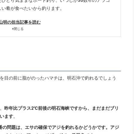
たひとり気ままなボート釣り、いつしか30数年のアラコ
しい肴が食べたいから釣ります。
山明の担当記事を読む
×
閉じる
を目の前に脂がのったハマチは、明石沖で釣れるでしょう
。
昨年比プラス2℃前後の明石海峡ですから、まだまだブリ
います
。
番の問題は、エサの確保でアジを釣れるかどうかです。アジ