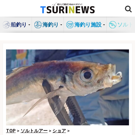
コ
ン
テ
船釣り
海釣り
海釣り施設
ソルト
ン
ツ
へ
ス
キ
ッ
プ
TOP
>
ソルトルアー
>
ショア
>