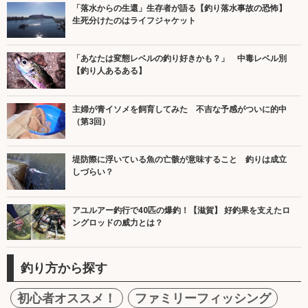
「落水からの生還」生存者が語る【釣り落水事故の恐怖】
生死分けたのはライフジャケット
「あなたは変態レベルの釣り好きかも？」 中毒レベル別
【釣り人あるある】
主婦が青イソメを飼育してみた 不吉な予感がついに的中
（第3回）
堤防際に浮いている魚の亡骸が意味すること 釣りは成立
しづらい？
アユルアー釣行で40匹の爆釣！【滋賀】 好釣果を支えたロ
ングロッドの威力とは？
釣り方から探す
初心者オススメ！
ファミリーフィッシング