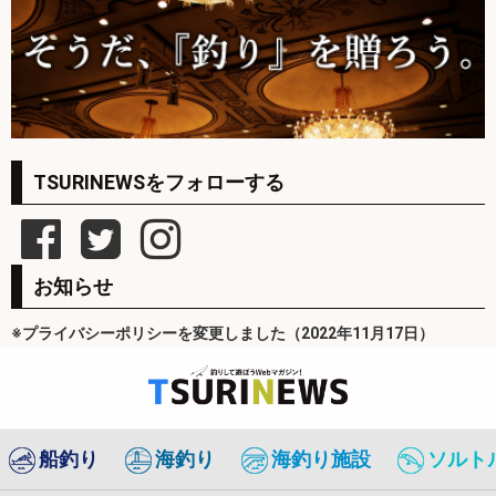
TSURINEWSをフォローする
お知らせ
※プライバシーポリシーを変更しました（2022年11月17日）
船釣り
海釣り
海釣り施設
ソルト