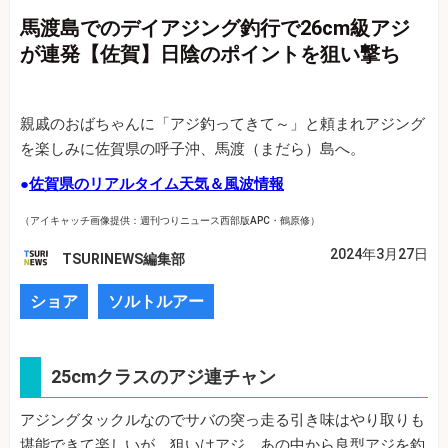
馬渡島でのデイアジング釣行で26cm級アジ
が連発【佐賀】日陰のポイントを狙い撃ち
親戚のおばちゃんに「アジ釣ってきて～」と頼まれアジング
を楽しみに佐賀県の呼子沖、馬渡（まだら）島へ。
●
佐賀県のリアルタイム天気＆風波情報
（アイキャッチ画像提供：週刊つりニュース西部版APC・鶴原修）
2024年3月27日
TSURINEWS編集部
ショア
ソルトルアー
25cmクラスのアジ連チャン
アジングタックルなのでサバの突っ走る引き味はやり取りも
堪能できて楽しいが、狙いはアジ。あの中から良型アジを釣