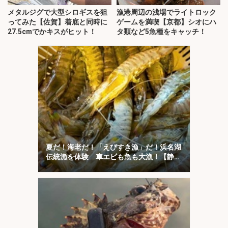
メタルジグで大型シロギスを狙
漁港周辺の浅場でライトロック
ってみた【佐賀】着底と同時に
ゲームを満喫【京都】シオにハ
27.5cmでかキスがヒット！
タ類など5魚種をキャッチ！
夏だ！海老だ！「えびすき漁」だ！浜名湖
伝統漁を体験 車エビも魚も大漁！【静
岡】