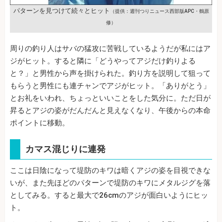
パターンを見つけて続々とヒット
（提供：週刊つりニュース西部版APC・鶴原
修）
周りの釣り人はサバの猛攻に苦戦しているようだが私にはア
ジがヒット。すると隣に「どうやってアジだけ釣りよる
と？」と男性から声を掛けられた。釣り方を説明して狙って
もらうと男性にも連チャンでアジがヒット。「ありがとう」
とお礼をいわれ、ちょっといいことをした気分に。ただ日が
昇るとアジの姿がだんだんと見えなくなり、午後からの本命
ポイントに移動。
カマス混じりに連発
ここは日陰になって堤防のキワは暗くアジの姿を目視できな
いが、また先ほどのパターンで堤防のキワにメタルジグを落
としてみる。すると最大で26cmのアジが面白いようにヒッ
ト。