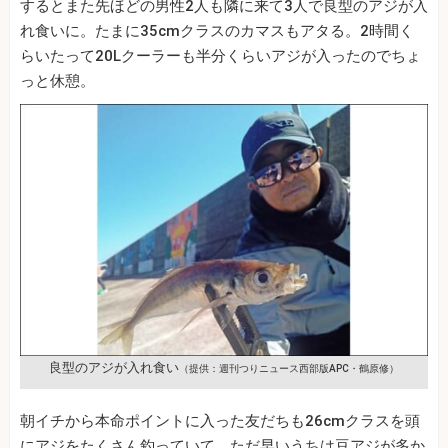
するとまた先ほどの男性2人も隣に来て3人で良型のアジが入
れ食いに。たまに35cmクラスのカマスもアタる。2時間く
らいたって20Lクーラーも半分くらいアジが入ったのでちょ
っと休憩。
良型のアジが入れ食い
（提供：週刊つりニュース西部版APC・鶴原修）
朝イチから本命ポイントに入った友だちも26cmクラスを頭
にアジをたくさん釣っていて、ただ早いうちは豆アジが多か