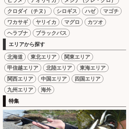
ヒラメ
アオリイカ
メジナ（グレ・クロ）
クロダイ（チヌ）
シロギス
ハゼ
マゴチ
ワカサギ
ヤリイカ
マグロ
カツオ
ヘラブナ
ブラックバス
エリアから探す
北海道
東北エリア
関東エリア
甲信越エリア
北陸エリア
東海エリア
関西エリア
中国エリア
四国エリア
九州エリア
海外
特集