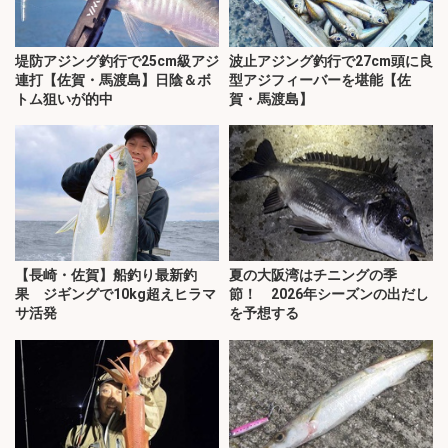
堤防アジング釣行で25cm級アジ
波止アジング釣行で27cm頭に良
連打【佐賀・馬渡島】日陰＆ボ
型アジフィーバーを堪能【佐
トム狙いが的中
賀・馬渡島】
【長崎・佐賀】船釣り最新釣
夏の大阪湾はチニングの季
果 ジギングで10kg超えヒラマ
節！ 2026年シーズンの出だし
サ活発
を予想する