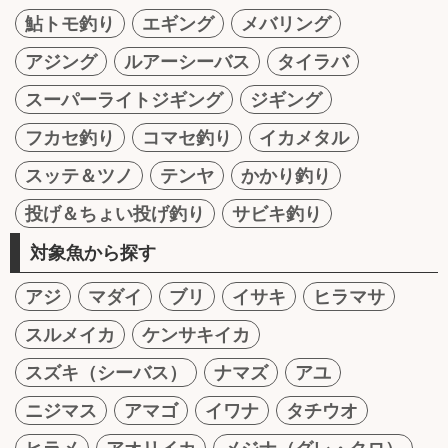
鮎トモ釣り
エギング
メバリング
アジング
ルアーシーバス
タイラバ
スーパーライトジギング
ジギング
フカセ釣り
コマセ釣り
イカメタル
スッテ＆ツノ
テンヤ
かかり釣り
投げ＆ちょい投げ釣り
サビキ釣り
対象魚から探す
アジ
マダイ
ブリ
イサキ
ヒラマサ
スルメイカ
ケンサキイカ
スズキ（シーバス）
ナマズ
アユ
ニジマス
アマゴ
イワナ
タチウオ