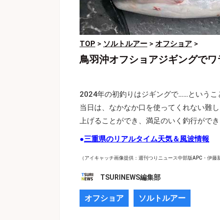
TOP
>
ソルトルアー
>
オフショア
>
鳥羽沖オフショアジギングでワ
2024年の初釣りはジギングで……という
当日は、なかなか口を使ってくれない難し
上げることができ、満足のいく釣行ができ
●
三重県のリアルタイム天気＆風波情報
（アイキャッチ画像提供：週刊つりニュース中部版APC・伊藤
TSURINEWS編集部
オフショア
ソルトルアー