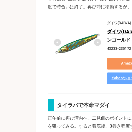
度で時合いは終了。再び沖に移動するが、
ダイワ(DAIWA)
ダイワ(DAI
ンゴールド
43233-235172
Ama
Yahoo!
タイラバで本命マダイ
正午前に再び湾内へ。二見側のポイントに
を狙ってみる。すると着底後、3巻き程度