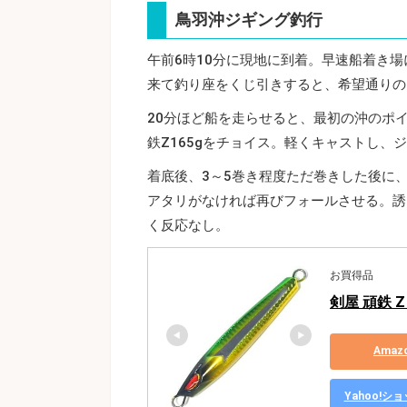
鳥羽沖ジギング釣行
午前6時10分に現地に到着。早速船着き
来て釣り座をくじ引きすると、希望通りの
20分ほど船を走らせると、最初の沖のポ
鉄Z165gをチョイス。軽くキャストし、
着底後、3～5巻き程度ただ巻きした後に
アタリがなければ再びフォールさせる。誘
く反応なし。
お買得品
剣屋 頑鉄 Z
Ama
Yahoo!