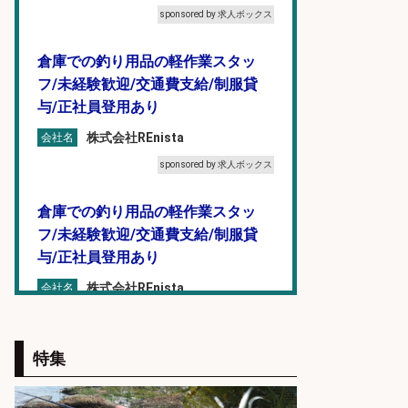
sponsored by 求人ボックス
倉庫での釣り用品の軽作業スタッ
フ/未経験歓迎/交通費支給/制服貸
与/正社員登用あり
株式会社REnista
会社名
sponsored by 求人ボックス
倉庫での釣り用品の軽作業スタッ
フ/未経験歓迎/交通費支給/制服貸
与/正社員登用あり
株式会社REnista
会社名
sponsored by 求人ボックス
特集
和食, 日本料理・懐石料理/店長・店
長候補/本物を知る大人の隠れ家!魚
の価値を上げ、地域を元気に!店長候