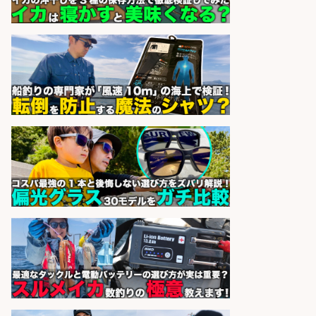
sponsored by 求人ボックス
釣り具のかんたん軽作業/高収入/交
通費支給/制服貸与/正社員登用あり
株式会社REnista
会社名
sponsored by 求人ボックス
和食, 日本料理・懐石料理/店長・店
長候補/ライブ感が満載!魚の価値を
上げ、食とエンタメで地域を元気に!
店長候補募集
魚と肴 いとおかし 魚と肴 いとお
会社名
かし
sponsored by 求人ボックス
製造「組立・加工」/釣り具部品の
製造企業にてNC旋盤加工機の操作