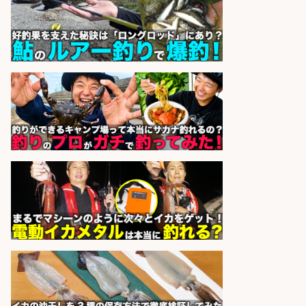
補募集
酒場あらかぶ 酒場あらかぶ
会社名
sponsored by 求人ボックス
和食, 日本料理・懐石料理/店長・店
長候補/旬と手作りにこだわる!さか
なの価値を上げ、地域を元気に!店長
候補募集
博多 華吉 博多 華吉
会社名
sponsored by 求人ボックス
和食, 居酒屋/キッチンスタッフ/天草
の魚と馬刺しの店 キッチンスタッフ
正社員募集
天草の魚と馬刺しの店 魚粋 天草
会社名
の魚と馬刺しの店 魚粋