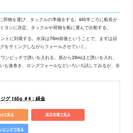
場に荷物を運び、タックルの準備をする。6時半ごろに船長が
ミヨシに決定。タックルや荷物を船に運んで出船する。
イントに到着する。水深は70m前後ということで、まずは頑
ジグをサミングしながらフォールさせていく。
、ワンピッチで誘いを入れる。底から20mほど誘いを入れ、
いも速巻き、ロングフォールなどいろいろ試してみるが、全
 ジグ 165g ＃4：緑金
zonで見る
楽天市場で見る
ショッピングで見る