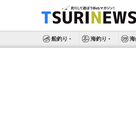
コ
ン
テ
ン
ツ
船釣り
海釣り
海
へ
ス
キ
ッ
プ