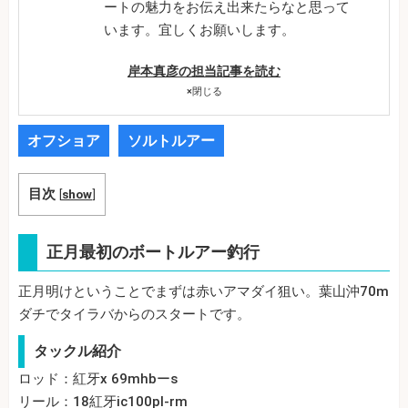
ートの魅力をお伝え出来たらなと思って
います。宜しくお願いします。
岸本真彦の担当記事を読む
×
閉じる
オフショア
ソルトルアー
目次
[
show
]
正月最初のボートルアー釣行
正月明けということでまずは赤いアマダイ狙い。葉山沖70m
ダチでタイラバからのスタートです。
タックル紹介
ロッド：紅牙x 69mhbーs
リール：18紅牙ic100pl-rm