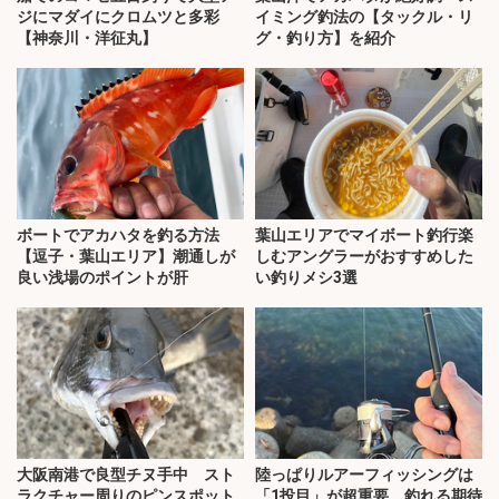
ジにマダイにクロムツと多彩
イミング釣法の【タックル・リ
【神奈川・洋征丸】
グ・釣り方】を紹介
ボートでアカハタを釣る方法
葉山エリアでマイボート釣行楽
【逗子・葉山エリア】潮通しが
しむアングラーがおすすめした
良い浅場のポイントが肝
い釣りメシ3選
大阪南港で良型チヌ手中 スト
陸っぱりルアーフィッシングは
ラクチャー周りのピンスポット
「1投目」が超重要 釣れる期待