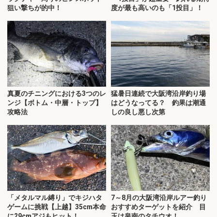
狙い撃ちが的中！
度が最も高いのも「1投目」！
真夏のチニングにおける3つのレ
猛暑日連続で大阪湾沿岸釣り場
ンジ【ボトム・中層・トップ】
はどうなってる？ 釣果は潮通
攻略法
しの良し悪し次第
「メタルマル縛り」でキジハタ
7～8月の大阪湾沿岸ルアー釣り
ゲームに挑戦【上越】35cm本命
おすすめターゲットを紹介 目
に29cmアジもヒット！
玉は泉南のタチウオ！