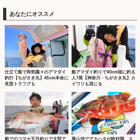
あなたにオススメ
仕立て船で和気藹々のアマダイ
船アマダイ釣りで40cm頭に釣る
釣行【ちがさき丸】45cm本命に
人7尾【神奈川・ちがさき丸】カ
良型トラフグも
イワリも混じる
船でのコマセ五目釣りで大型ア
葉山沖でアカハタが絶好調 ス