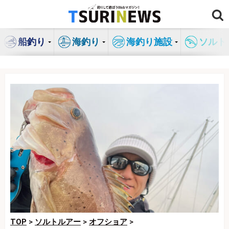
コ
ン
テ
船釣り
海釣り
海釣り施設
ソルト
ン
ツ
へ
ス
キ
ッ
プ
TOP
>
ソルトルアー
>
オフショア
>