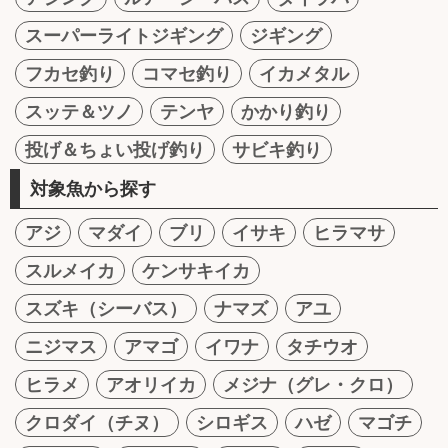
スーパーライトジギング
ジギング
フカセ釣り
コマセ釣り
イカメタル
スッテ＆ツノ
テンヤ
かかり釣り
投げ＆ちょい投げ釣り
サビキ釣り
対象魚から探す
アジ
マダイ
ブリ
イサキ
ヒラマサ
スルメイカ
ケンサキイカ
スズキ（シーバス）
ナマズ
アユ
ニジマス
アマゴ
イワナ
タチウオ
ヒラメ
アオリイカ
メジナ（グレ・クロ）
クロダイ（チヌ）
シロギス
ハゼ
マゴチ