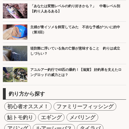
「あなたは変態レベルの釣り好きかも？」 中毒レベル別
【釣り人あるある】
主婦が青イソメを飼育してみた 不吉な予感がついに的中
（第3回）
堤防際に浮いている魚の亡骸が意味すること 釣りは成立
しづらい？
アユルアー釣行で40匹の爆釣！【滋賀】 好釣果を支えたロ
ングロッドの威力とは？
釣り方から探す
初心者オススメ！
ファミリーフィッシング
鮎トモ釣り
エギング
メバリング
アジング
ルアーシーバス
タイラバ