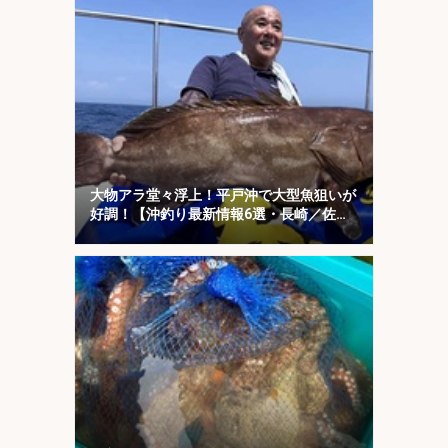
大物アラ堂々浮上！平戸沖で大型魚狙いが
好調！【沖釣り最新情報6選・長崎／佐
賀】