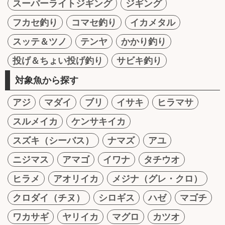
スーパーライトジギング
ジギング
フカセ釣り
コマセ釣り
イカメタル
スッテ＆ツノ
テンヤ
かかり釣り
投げ＆ちょい投げ釣り
サビキ釣り
対象魚から探す
アジ
マダイ
ブリ
イサキ
ヒラマサ
スルメイカ
ケンサキイカ
スズキ（シーバス）
ナマズ
アユ
ニジマス
アマゴ
イワナ
タチウオ
ヒラメ
アオリイカ
メジナ（グレ・クロ）
クロダイ（チヌ）
シロギス
ハゼ
マゴチ
ワカサギ
ヤリイカ
マグロ
カツオ