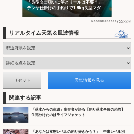
「良型タコ狙いに竿とリールは不要？」
テンヤ仕掛けの手釣りで1.8kg良型マダ
コ！【川崎丸・東京湾】
Recommended by
リアルタイム天気＆風波情報
関連する記事
「落水からの生還」生存者が語る【釣り落水事故の恐怖】
生死分けたのはライフジャケット
「あなたは変態レベルの釣り好きかも？」 中毒レベル別