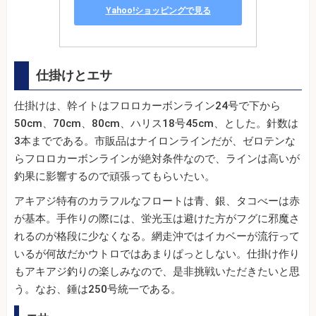
Yahoo!ショッピングで見る
仕掛けとエサ
仕掛けは、幹イトはフロロカーボンライン24号で下から
50cm、70cm、80cm、ハリス18号45cm、とした。針数は
3本までである。市販品はナイロンラインだが、ゼロテンな
らフロロカーボンラインが絶対条件なので、ラインは高いが
釣果に影響するので頑張ってもらいたい。
アキアジ特有のカラフルなフロートは青、銀、タコべーは赤
が基本。手作りの際には、蛍光玉は避けた方がフグに邪魔さ
れるのが格段に少なくなる。網走沖ではイカベーが流行って
いるが何故だかウトロではあまりぱっとしない。仕掛け作り
もアキアジ釣りの楽しみなので、是非挑戦いただきたいと思
う。なお、錘は250号統一である。