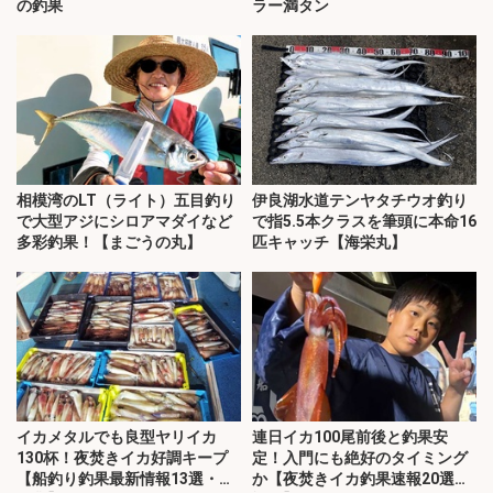
の釣果
ラー満タン
相模湾のLT（ライト）五目釣り
伊良湖水道テンヤタチウオ釣り
で大型アジにシロアマダイなど
で指5.5本クラスを筆頭に本命16
多彩釣果！【まごうの丸】
匹キャッチ【海栄丸】
イカメタルでも良型ヤリイカ
連日イカ100尾前後と釣果安
130杯！夜焚きイカ好調キープ
定！入門にも絶好のタイミング
【船釣り釣果最新情報13選・玄
か【夜焚きイカ釣果速報20選・