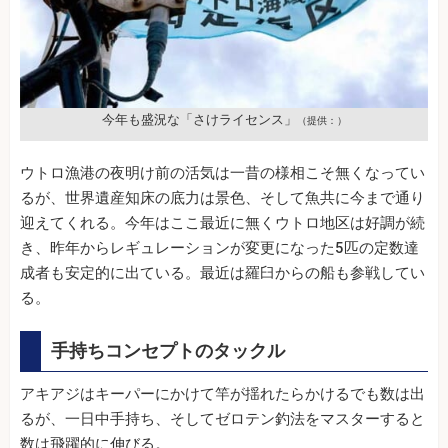
今年も盛況な「さけライセンス」
（提供：）
ウトロ漁港の夜明け前の活気は一昔の様相こそ無くなってい
るが、世界遺産知床の底力は景色、そして魚共に今まで通り
迎えてくれる。今年はここ最近に無くウトロ地区は好調が続
き、昨年からレギュレーションが変更になった5匹の定数達
成者も安定的に出ている。最近は羅臼からの船も参戦してい
る。
手持ちコンセプトのタックル
アキアジはキーパーにかけて竿が揺れたらかけるでも数は出
るが、一日中手持ち、そしてゼロテン釣法をマスターすると
数は飛躍的に伸びる。