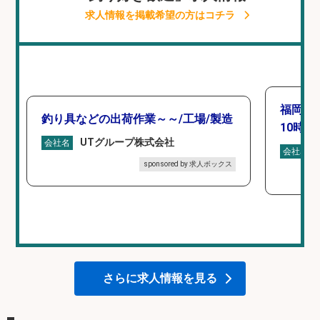
求人情報を掲載希望の方はコチラ
福岡「
釣り具などの出荷作業～～/工場/製造
10時間
UTグループ株式会社
会社名
会社名
sponsored by 求人ボックス
さらに求人情報を見る