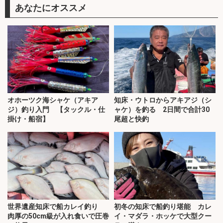
あなたにオススメ
オホーツク海シャケ（アキア
知床・ウトロからアキアジ（シ
ジ）釣り入門 【タックル・仕
ャケ）を釣る 2日間で合計30
掛け・船宿】
尾超と快釣
世界遺産知床で船カレイ釣り
初冬の知床で船釣り堪能 カレ
肉厚の50cm級が入れ食いで圧巻
イ・マダラ・ホッケで大型クー