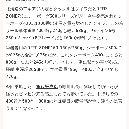
北海道のアキアジの定番タックルはダイワだとDEEP
ZONE7:3にシーボーグ500シリーズだが、今年発売されたシ
ーボーグ400Jは300番の糸巻き量を増やしたタイプ。この為
リール単体重量400番は240gも軽い585g、PEライン6号
230mキャパ（8ブレードだと260m実際に入った）。
筆者愛用のDEEP ZONE150-180が250g、シーボーグ500JP
が825gの合計1,075gだが、これをシーボーグ400Jにすると
830g、なんと245gも軽い。そして、更に驚きの竿がある。
極鋭 中深場205SFだ。竿の重量185g、400Jと合わせても
770g。
今回乗船した、
第八平成丸
の瀬川船長に体験して頂いたが、
軽さとビンビン来る感度にとても驚いていた。手持ちでの
400番と500番、300gの差は翌日の疲労感が全く違うのは言
うまでもなかった。