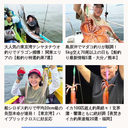
界灘】
福岡】
大人気の東京湾テンヤタチウオ
島原沖でマダコ釣りが順調！
釣りでドラゴン捕獲！ 関東エリ
5kg交え70尾以上の日も【船釣
アの【船釣り特選釣果7選】
り最新情報5選・大分／熊本】
船シロギス釣りで平均20cm級の
イカ100匹超え釣果続々！玄界
良型本命が連発！【東京湾】ハ
灘・響灘ともに絶好調【夜焚き
イブリッドクロスに好反応
イカ釣果速報20選・福岡】