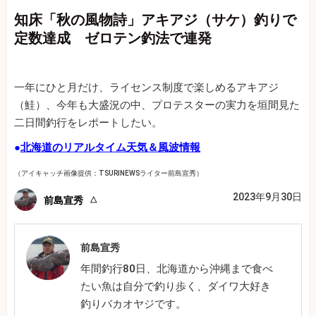
知床「秋の風物詩」アキアジ（サケ）釣りで
定数達成 ゼロテン釣法で連発
一年にひと月だけ、ライセンス制度で楽しめるアキアジ
（鮭）、今年も大盛況の中、プロテスターの実力を垣間見た
二日間釣行をレポートしたい。
●
北海道のリアルタイム天気＆風波情報
（アイキャッチ画像提供：TSURINEWSライター前島宣秀）
2023年9月30日
前島宣秀
前島宣秀
年間釣行80日、北海道から沖縄まで食べ
たい魚は自分で釣り歩く、ダイワ大好き
釣りバカオヤジです。