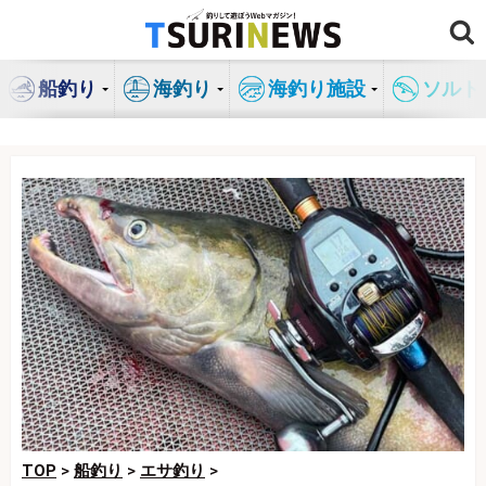
コ
ン
テ
船釣り
海釣り
海釣り施設
ソルト
ン
ツ
へ
ス
キ
ッ
プ
TOP
>
船釣り
>
エサ釣り
>