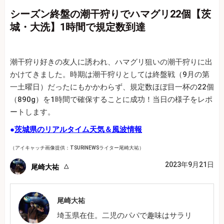
シーズン終盤の潮干狩りでハマグリ22個【茨
城・大洗】1時間で規定数到達
潮干狩り好きの友人に誘われ、ハマグリ狙いの潮干狩りに出
かけてきました。時期は潮干狩りとしては終盤戦（9月の第
一土曜日）だったにもかかわらず、規定数ほぼ目一杯の22個
（890g）を1時間で確保することに成功！当日の様子をレポ
ートします。
●
茨城県のリアルタイム天気＆風波情報
（アイキャッチ画像提供：TSURINEWSライター尾崎大祐）
2023年9月21日
尾崎大祐
尾崎大祐
埼玉県在住。二児のパパで趣味はサラリ