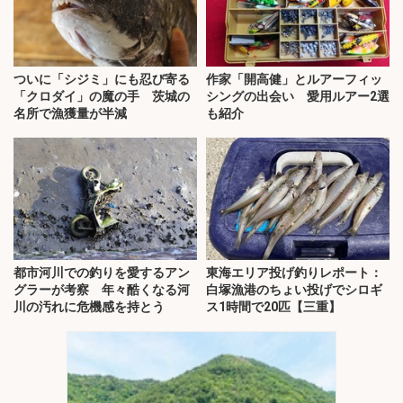
ついに「シジミ」にも忍び寄る
作家「開高健」とルアーフィッ
「クロダイ」の魔の手 茨城の
シングの出会い 愛用ルアー2選
名所で漁獲量が半減
も紹介
都市河川での釣りを愛するアン
東海エリア投げ釣りレポート：
グラーが考察 年々酷くなる河
白塚漁港のちょい投げでシロギ
川の汚れに危機感を持とう
ス1時間で20匹【三重】