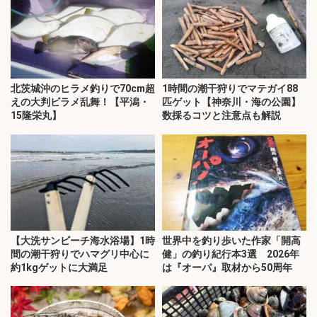
北茨城沖のヒラメ釣りで70cm超
1時間の潮干狩りでマテガイ88
えの大判ビラメ乱舞！【平潟・
匹ゲット【神奈川・海の公園】
15隆栄丸】
数採るコツと注意点も解説
【大洗サンビーチ海水浴場】1時
世界中を釣り歩いた作家「開高
間の潮干狩りでハマグリ中心に
健」の釣り紀行本3選 2026年
約1kgゲットに大満足
は『オーパ』取材から50周年