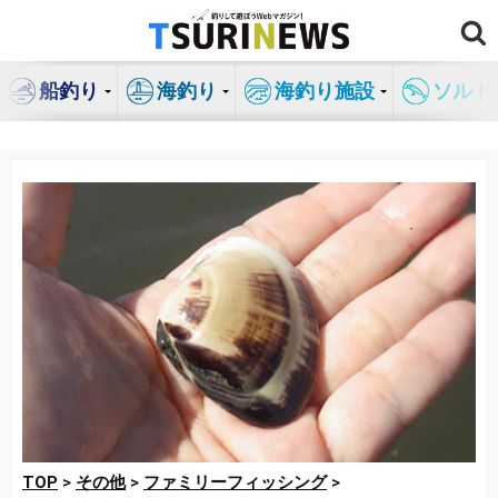
コ
ン
テ
船釣り
海釣り
海釣り施設
ソルト
ン
ツ
へ
ス
キ
ッ
プ
TOP
>
その他
>
ファミリーフィッシング
>