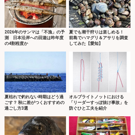
2026年のサンマは「不漁」の予
夏でも潮干狩りは楽しめる！
測 日本沿岸への回遊は昨年度
前島でハマグリ＆アサリを調査
の4割程度か
してみた【愛知】
夏枯れで釣れない時期はどう過
オルブライトノットにおける
ごす？ 秋に差がつくおすすめの
「リーダーすっぽ抜け事故」を
過ごし方3選
防ぐひと工夫を紹介