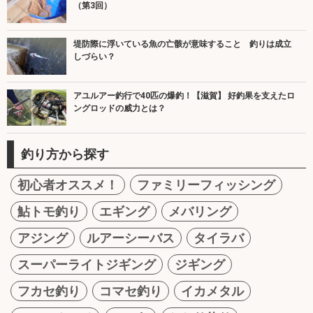
（第3回）
堤防際に浮いている魚の亡骸が意味すること 釣りは成立
しづらい？
アユルアー釣行で40匹の爆釣！【滋賀】 好釣果を支えたロ
ングロッドの威力とは？
釣り方から探す
初心者オススメ！
ファミリーフィッシング
鮎トモ釣り
エギング
メバリング
アジング
ルアーシーバス
タイラバ
スーパーライトジギング
ジギング
フカセ釣り
コマセ釣り
イカメタル