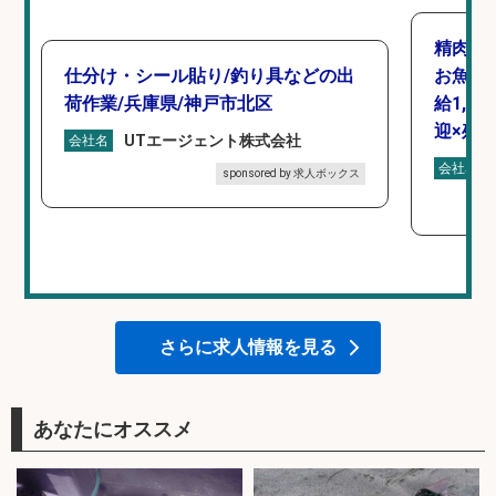
精肉・
仕分け・シール貼り/釣り具などの出
お魚の
荷作業/兵庫県/神戸市北区
給1,1
迎×残
UTエージェント株式会社
会社名
会社名
sponsored by 求人ボックス
さらに求人情報を見る
あなたにオススメ