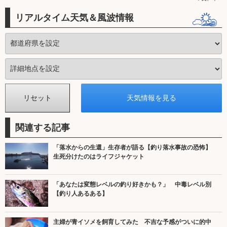
リアルタイム天気＆風波情報
関連する記事
「落水からの生還」生存者が語る【釣り落水事故の恐怖】
生死分けたのはライフジャケット
「あなたは変態レベルの釣り好きかも？」 中毒レベル別
【釣り人あるある】
主婦が青イソメを飼育してみた 不吉な予感がついに的中