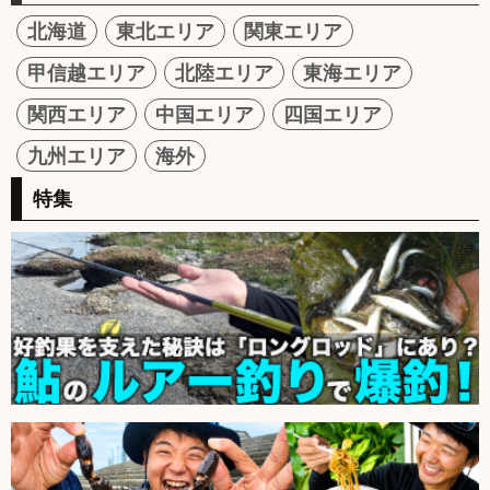
北海道
東北エリア
関東エリア
甲信越エリア
北陸エリア
東海エリア
関西エリア
中国エリア
四国エリア
九州エリア
海外
特集