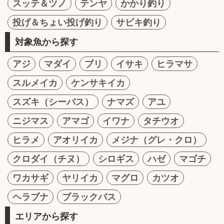
スッテ＆ツノ
テンヤ
かかり釣り
投げ＆ちょい投げ釣り
サビキ釣り
対象魚から探す
アジ
マダイ
ブリ
イサキ
ヒラマサ
スルメイカ
ケンサキイカ
スズキ（シーバス）
ナマズ
アユ
ニジマス
アマゴ
イワナ
タチウオ
ヒラメ
アオリイカ
メジナ（グレ・クロ）
クロダイ（チヌ）
シロギス
ハゼ
マゴチ
ワカサギ
ヤリイカ
マグロ
カツオ
ヘラブナ
ブラックバス
エリアから探す