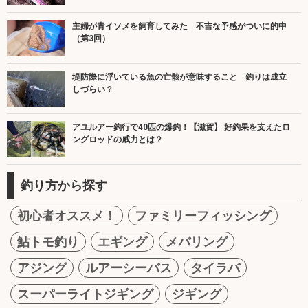
主婦が青イソメを飼育してみた 不吉な予感がついに的中
（第3回）
堤防際に浮いている魚の亡骸が意味すること 釣りは成立
しづらい？
アユルアー釣行で40匹の爆釣！【滋賀】 好釣果を支えたロ
ングロッドの威力とは？
釣り方から探す
初心者オススメ！
ファミリーフィッシング
鮎トモ釣り
エギング
メバリング
アジング
ルアーシーバス
タイラバ
スーパーライトジギング
ジギング