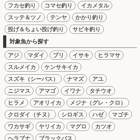
フカセ釣り
コマセ釣り
イカメタル
スッテ＆ツノ
テンヤ
かかり釣り
投げ＆ちょい投げ釣り
サビキ釣り
対象魚から探す
アジ
マダイ
ブリ
イサキ
ヒラマサ
スルメイカ
ケンサキイカ
スズキ（シーバス）
ナマズ
アユ
ニジマス
アマゴ
イワナ
タチウオ
ヒラメ
アオリイカ
メジナ（グレ・クロ）
クロダイ（チヌ）
シロギス
ハゼ
マゴチ
ワカサギ
ヤリイカ
マグロ
カツオ
ヘラブナ
ブラックバス