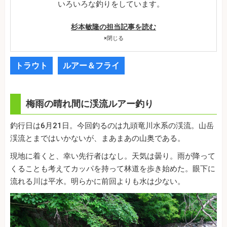
いろいろな釣りをしています。
杉本敏隆の担当記事を読む
×
閉じる
トラウト
ルアー＆フライ
梅雨の晴れ間に渓流ルアー釣り
釣行日は6月21日。今回釣るのは九頭竜川水系の渓流。山岳
渓流とまではいかないが、まあまあの山奥である。
現地に着くと、幸い先行者はなし。天気は曇り。雨が降って
くることも考えてカッパを持って林道を歩き始めた。眼下に
流れる川は平水。明らかに前回よりも水は少ない。