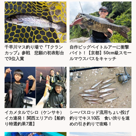
千早川マス釣り場で『Tクラン
自作ビッグベイトルアーに衝撃
カップ』参戦 悲願の初表彰台
バイト！【京都】50cm級スモー
で3位入賞
ルマウスバスをキャッチ
イカメタルでシロ（ケンサキ）
シーバスロッド流用ちょい投げ
イカ連発！ 関西エリアの【船釣
釣りでキス10匹 食い渋りを速
り特選釣果7選】
めの引き釣りで攻略！