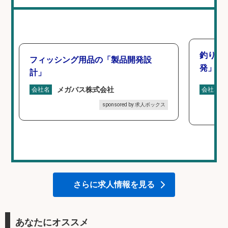
釣り好
フィッシング用品の「製品開発設
発」/D
計」
メガバス株式会社
会社名
会社名
sponsored by 求人ボックス
さらに求人情報を見る
あなたにオススメ