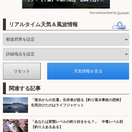
ない？
Recommended by
リアルタイム天気＆風波情報
関連する記事
「落水からの生還」生存者が語る【釣り落水事故の恐怖】
生死分けたのはライフジャケット
「あなたは変態レベルの釣り好きかも？」 中毒レベル別
【釣り人あるある】