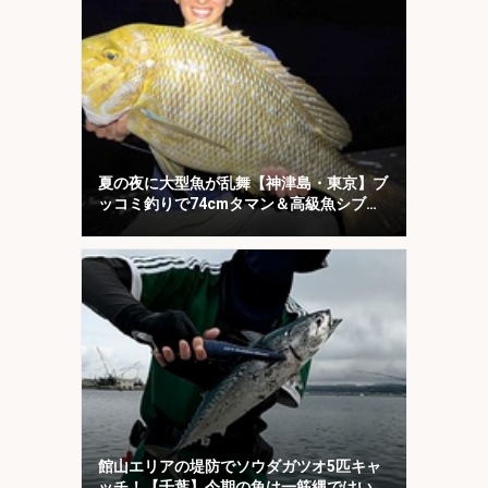
夏の夜に大型魚が乱舞【神津島・東京】ブ
ッコミ釣りで74cmタマン＆高級魚シブダ
イをキャッチ！
館山エリアの堤防でソウダガツオ5匹キャ
ッチ！【千葉】今期の魚は一筋縄ではいか