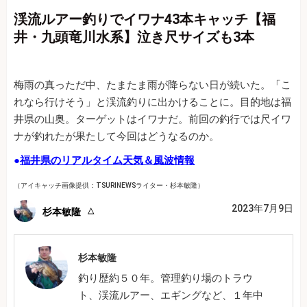
渓流ルアー釣りでイワナ43本キャッチ【福
井・九頭竜川水系】泣き尺サイズも3本
梅雨の真っただ中、たまたま雨が降らない日が続いた。「こ
れなら行けそう」と渓流釣りに出かけることに。目的地は福
井県の山奥。ターゲットはイワナだ。前回の釣行では尺イワ
ナが釣れたが果たして今回はどうなるのか。
●
福井県のリアルタイム天気＆風波情報
（アイキャッチ画像提供：TSURINEWSライター・杉本敏隆）
2023年7月9日
杉本敏隆
杉本敏隆
釣り歴約５０年。管理釣り場のトラウ
ト、渓流ルアー、エギングなど、１年中