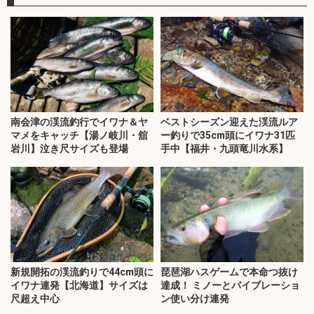
南会津の渓流釣行でイワナ＆ヤ
ベストシーズン迎えた渓流ルア
マメをキャッチ【湯ノ岐川・舘
ー釣りで35cm頭にイワナ31匹
岩川】泣き尺サイズも登場
手中【福井・九頭竜川水系】
新規開拓の渓流釣りで44cm頭に
琵琶湖ハスゲームで本命つ抜け
イワナ連発【北海道】サイズは
達成！ ミノーとバイブレーショ
尺超え中心
ン使い分け連発