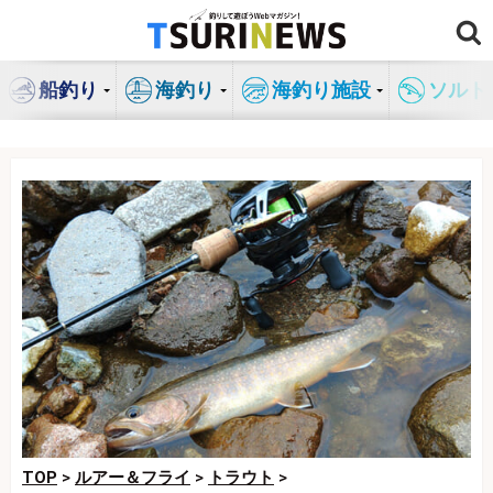
コ
ン
テ
船釣り
海釣り
海釣り施設
ソルト
ン
ツ
へ
ス
キ
ッ
プ
TOP
>
ルアー＆フライ
>
トラウト
>