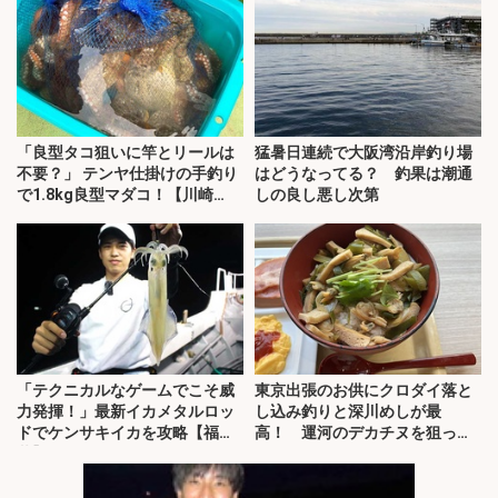
「良型タコ狙いに竿とリールは
猛暑日連続で大阪湾沿岸釣り場
不要？」 テンヤ仕掛けの手釣り
はどうなってる？ 釣果は潮通
で1.8kg良型マダコ！【川崎
しの良し悪し次第
丸・東京湾】
「テクニカルなゲームでこそ威
東京出張のお供にクロダイ落と
力発揮！」最新イカメタルロッ
し込み釣りと深川めしが最
ドでケンサキイカを攻略【福
高！ 運河のデカチヌを狙って
井】
みた