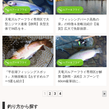
ルアー＆フライ
ルアー＆フライ
天竜川ルアーフライ専用区で大
『フィッシングパーク高島の
型ニジマス連発【静岡】良型主
泉』の特徴＆攻略法紹介【滋
体で36匹をキ…
賀】広大で魚影抜群…
ルアー＆フライ
ルアー＆フライ
『平谷湖フィッシングスポッ
天竜川ルアーフライ専用区が解
ト』大物攻略法【おすすめルア
禁【静岡・浜松】スプーンで
ー5選も紹介】
60cm級筆頭に…
>
1
2
3
4
釣り方から探す