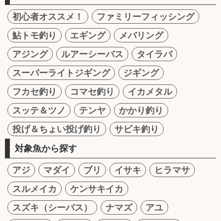
初心者オススメ！
ファミリーフィッシング
鮎トモ釣り
エギング
メバリング
アジング
ルアーシーバス
タイラバ
スーパーライトジギング
ジギング
フカセ釣り
コマセ釣り
イカメタル
スッテ＆ツノ
テンヤ
かかり釣り
投げ＆ちょい投げ釣り
サビキ釣り
対象魚から探す
アジ
マダイ
ブリ
イサキ
ヒラマサ
スルメイカ
ケンサキイカ
スズキ（シーバス）
ナマズ
アユ