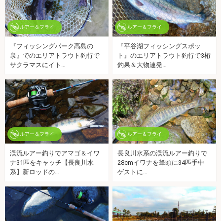
ルアー＆フライ
ルアー＆フライ
『フィッシングパーク高島の
『平谷湖フィッシングスポッ
泉』でのエリアトラウト釣行で
ト』のエリアトラウト釣行で3桁
サクラマスにイト…
釣果＆大物連発…
ルアー＆フライ
ルアー＆フライ
渓流ルアー釣りでアマゴ＆イワ
長良川水系の渓流ルアー釣りで
ナ31匹をキャッチ【長良川水
28cmイワナを筆頭に34匹手中
系】新ロッドの…
ゲストに…