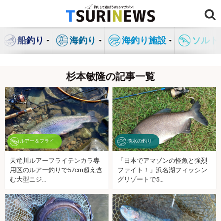
コ
ン
テ
船釣り
海釣り
海釣り施設
ソルト
ン
ツ
へ
杉本敏隆の記事一覧
ス
キ
ッ
プ
ルアー＆フライ
淡水の釣り
天竜川ルアーフライテンカラ専
「日本でアマゾンの怪魚と強烈
用区のルアー釣りで57cm超え含
ファイト！」浜名湖フィッシン
む大型ニジ…
グリゾートで5…