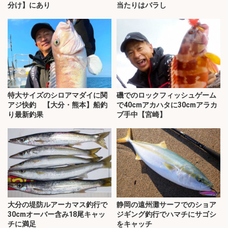
分け】にあり
当たりはバラし
特大サイズのシロアマダイに関
磯でのロックフィッシュゲーム
アジ快釣 【大分・熊本】船釣
で40cmアカハタに30cmアラカ
り最新釣果
ブ手中【宮崎】
大分の堤防ルアーカマス釣行で
静岡の遠州灘サーフでのショア
30cmオーバー含み18尾キャッ
ジギング釣行でハマチにサゴシ
チに満足
をキャッチ