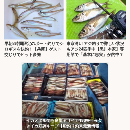
早朝3時間限定のボート釣りでシ
東京湾LTアジ釣りで難しい状況
ロギスを快釣！【兵庫】ゲスト
もアジ24匹手中【黒川本家】専
交じりでヒット多発
用竿で「基本に忠実」が的中？
イカメタルでも良型ヤリイカ130杯！夜焚
きイカ好調キープ【船釣り釣果最新情報13