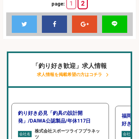
1
2
page:
「釣り好き歓迎」求人情報
求人情報を掲載希望の方はコチラ
釣り好き必見「釣具の設計開
福岡/
発」/DAIWA公認製品/年休117日
好き歓
株式会社スポーツライフプラネッ
会社名
会社名
ツ