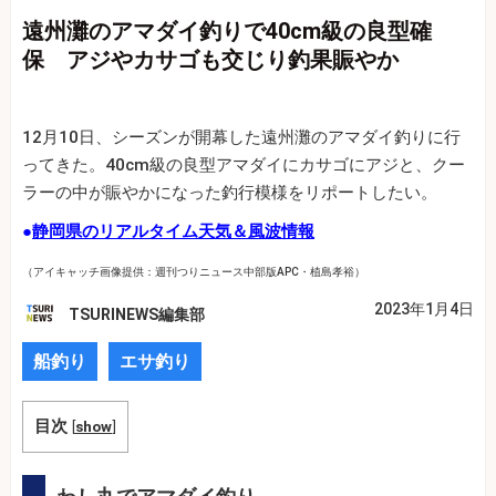
遠州灘のアマダイ釣りで40cm級の良型確
保 アジやカサゴも交じり釣果賑やか
12月10日、シーズンが開幕した遠州灘のアマダイ釣りに行
ってきた。40cm級の良型アマダイにカサゴにアジと、クー
ラーの中が賑やかになった釣行模様をリポートしたい。
●
静岡県のリアルタイム天気＆風波情報
（アイキャッチ画像提供：週刊つりニュース中部版APC・植島孝裕）
2023年1月4日
TSURINEWS編集部
船釣り
エサ釣り
目次
[
show
]