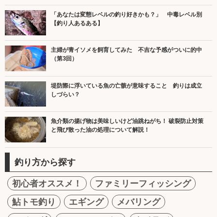
「あなたは変態レベルの釣り好きかも？」 中毒レベル別
【釣り人あるある】
主婦が青イソメを飼育してみた 不吉な予感がついに的中
（第3回）
堤防際に浮いている魚の亡骸が意味すること 釣りは成立
しづらい？
魚介類の揚げ物は美味しいけど油跳ねがち！ 破裂防止対策
と飛び散った油の処理について解説！
釣り方から探す
初心者オススメ！
ファミリーフィッシング
鮎トモ釣り
エギング
メバリング