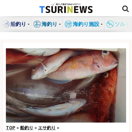
コ
ン
テ
船釣り
海釣り
海釣り施設
ソルト
ン
ツ
へ
ス
キ
ッ
プ
TOP
>
船釣り
>
エサ釣り
>