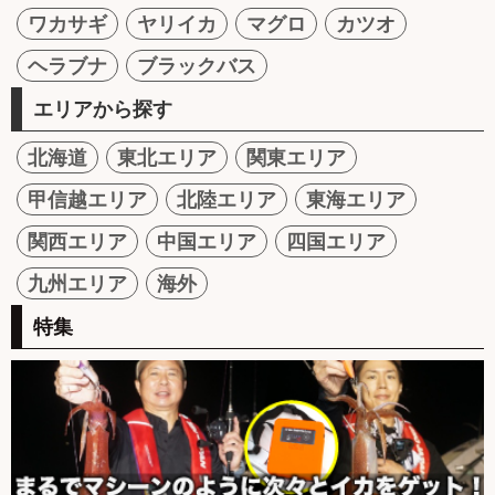
ワカサギ
ヤリイカ
マグロ
カツオ
ヘラブナ
ブラックバス
エリアから探す
北海道
東北エリア
関東エリア
甲信越エリア
北陸エリア
東海エリア
関西エリア
中国エリア
四国エリア
九州エリア
海外
特集