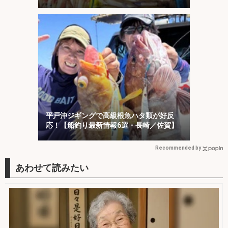
選・玄界灘】
平戸沖ジギングで高級根魚ハタ類が好反
応！【船釣り最新情報6選・長崎／佐賀】
Recommended by