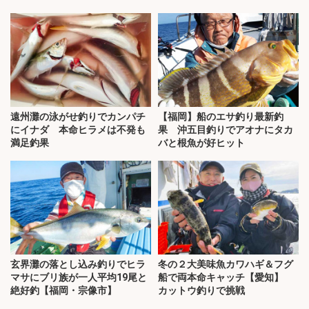
遠州灘の泳がせ釣りでカンパチ
【福岡】船のエサ釣り最新釣
にイナダ 本命ヒラメは不発も
果 沖五目釣りでアオナにタカ
満足釣果
バと根魚が好ヒット
玄界灘の落とし込み釣りでヒラ
冬の２大美味魚カワハギ＆フグ
マサにブリ族が一人平均19尾と
船で両本命キャッチ【愛知】
絶好釣【福岡・宗像市】
カットウ釣りで挑戦