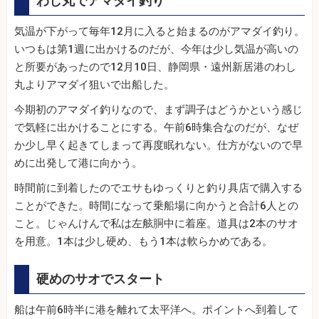
わし丸でアマダイ釣り
気温が下がって毎年12月に入ると始まるのがアマダイ釣り。
いつもは第1週に出かけるのだが、今年は少し気温が高いの
と所要があったので12月10日、静岡県・遠州新居港のわし
丸よりアマダイ狙いで出船した。
今期初のアマダイ釣りなので、まず調子はどうかという感じ
で気軽に出かけることにする。午前6時集合なのだが、なぜ
か少し早く起きてしまって再度眠れない。仕方がないので早
めに出発して港に向かう。
時間前に到着したのでエサもゆっくりと釣り具店で購入する
ことができた。時間になって乗船場に向かうと合計6人との
こと。じゃんけんで私は左舷胴中に着座。道具は2本のサオ
を用意。1本は少し硬め、もう1本は軟らかめである。
硬めのサオでスタート
船は午前6時半に港を離れて太平洋へ。ポイントへ到着して