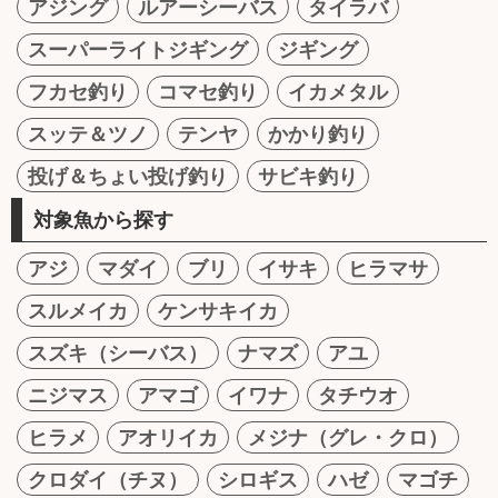
アジング
ルアーシーバス
タイラバ
スーパーライトジギング
ジギング
フカセ釣り
コマセ釣り
イカメタル
スッテ＆ツノ
テンヤ
かかり釣り
投げ＆ちょい投げ釣り
サビキ釣り
対象魚から探す
アジ
マダイ
ブリ
イサキ
ヒラマサ
スルメイカ
ケンサキイカ
スズキ（シーバス）
ナマズ
アユ
ニジマス
アマゴ
イワナ
タチウオ
ヒラメ
アオリイカ
メジナ（グレ・クロ）
クロダイ（チヌ）
シロギス
ハゼ
マゴチ