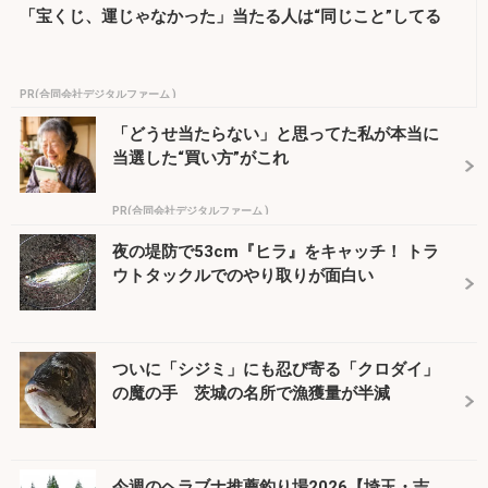
「宝くじ、運じゃなかった」当たる人は“同じこと”してる
PR(合同会社デジタルファーム )
「どうせ当たらない」と思ってた私が本当に
当選した“買い方”がこれ
PR(合同会社デジタルファーム )
夜の堤防で53cm『ヒラ』をキャッチ！ トラ
ウトタックルでのやり取りが面白い
ついに「シジミ」にも忍び寄る「クロダイ」
の魔の手 茨城の名所で漁獲量が半減
今週のヘラブナ推薦釣り場2026【埼玉・吉