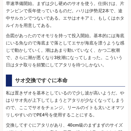
早速準備開始。まずは少し硬めのサオを使う。仕掛けは、片
テンビンで長年使っているものだ。ハリは伊勢尼2本で、途
中サルカンでつないである。エサはオキアミ、もしくはホタ
ルイカを用意してある。
合図があったのでオモリを持って投入開始。基本的には海底
にいる魚なので海底まで落としてエサが海底を漂うような感
じで動かしていく。潮はあまり動いていなく、かつ二枚潮
で、さらに潮が悪くなり3枚潮になってしまった。こういう
日はタナ取りを頻繁にしてアタリを待つしかない。
サオ交換ですぐに本命
私は置きザオを基本としているので少し波が高いようだ。や
はりサオ先が上下してしまうとアタリが少なくなってしまう
ので、ここでサオをチェンジ。リールのイトも太いとオマツ
リしやすいのでPE4号を使用することにする。
交換してすぐにアタリがあり、40cm級のまずまずのサイズ