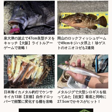
泉大津の波止で47cm良型チヌを
岡山のロックフィッシュゲーム
キャッチ【大阪】ライトルアー
で49cmキジハタ浮上！ 珍ゲス
ゲームで攻略！
トのオニオコゼも2連発
日本海イカメタル釣行でケンサ
メタルジグで大型シロギスを狙
キイカ13杯【京都】自作ドロッ
ってみた【佐賀】着底と同時に
パーで頻繁に変化する棚を攻略
27.5cmでかキスがヒット！