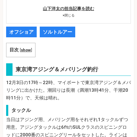
山下洋太の担当記事を読む
×
閉じる
オフショア
ソルトルアー
目次
[
show
]
東京湾アジング＆メバリング釣行
12月3日の17時～22時、マイボートで東京湾アジング＆メバ
リングに出かけた。潮回りは長潮（満潮13時41分、干潮20
時11分）で、天候は晴れ。
タックル
当日はアジング用、メバリング用をそれぞれ1タックルずつ
用意。アジングタックルは6ftのSULクラスのスピニングロ
ッドに2000番のスピニングリールをセットした。ラインは