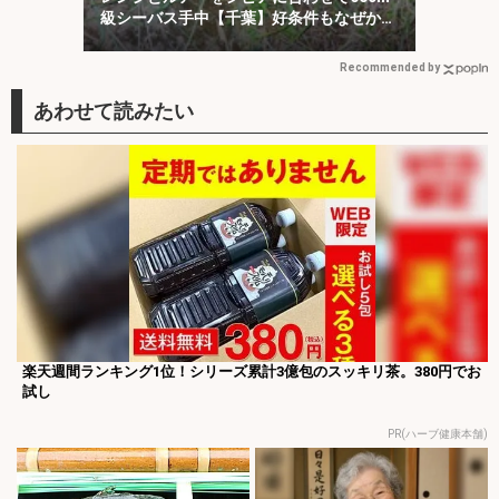
級シーバス手中【千葉】好条件もなぜか苦
戦
Recommended by
楽天週間ランキング1位！シリーズ累計3億包のスッキリ茶。380円でお
試し
PR(ハーブ健康本舗)