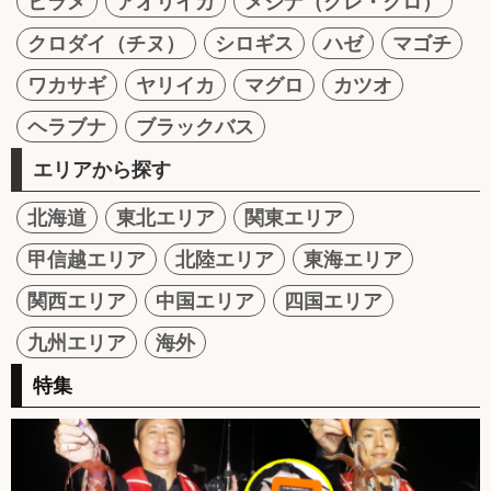
ヒラメ
アオリイカ
メジナ（グレ・クロ）
クロダイ（チヌ）
シロギス
ハゼ
マゴチ
ワカサギ
ヤリイカ
マグロ
カツオ
ヘラブナ
ブラックバス
エリアから探す
北海道
東北エリア
関東エリア
甲信越エリア
北陸エリア
東海エリア
関西エリア
中国エリア
四国エリア
九州エリア
海外
特集