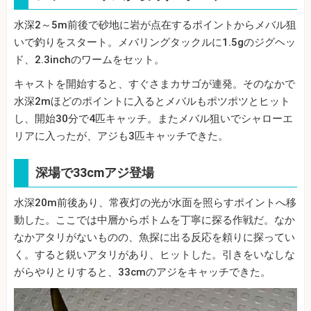
水深2～5m前後で砂地に岩が点在するポイントからメバル狙
いで釣りをスタート。メバリングタックルに1.5gのジグヘッ
ド、2.3inchのワームをセット。
キャストを開始すると、すぐさまカサゴが連発。そのなかで
水深2mほどのポイントに入るとメバルもポツポツとヒット
し、開始30分で4匹キャッチ。またメバル狙いでシャローエ
リアに入ったが、アジも3匹キャッチできた。
深場で33cmアジ登場
水深20m前後あり、常夜灯の光が水面を照らすポイントへ移
動した。ここでは中層からボトムを丁寧に探る作戦だ。なか
なかアタリがないものの、魚探に出る反応を頼りに探ってい
く。すると鋭いアタリがあり、ヒットした。引きをいなしな
がらやりとりすると、33cmのアジをキャッチできた。