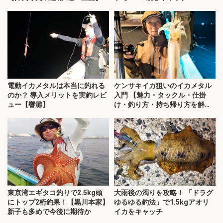
電動イカメタルは本当に釣れる
ケンサキイカ狙いのイカメタル
のか？ 導入メリットを実釣レビ
入門 【魅力・タックル・仕掛
ュー【響灘】
け・釣り方・持ち帰り方を解
説】
東京湾エギタコ釣りで2.5kg頭
大雨後の濁りを攻略！ 「ドラグ
にトップ2桁釣果！【黒川本家】
ゆるゆる釣法」で1.5kgアオリ
新子も多めで今後に期待か
イカをキャッチ