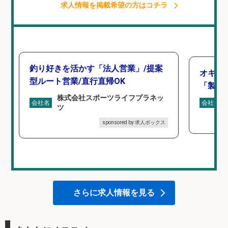
求人情報を掲載希望の方はコチラ
釣り好きを活かす「法人営業」/提案
オキア
型ルート営業/直行直帰OK
「製造
株式会社スポーツライフプラネッ
会社名
会社名
ツ
sponsored by 求人ボックス
さらに求人情報を見る