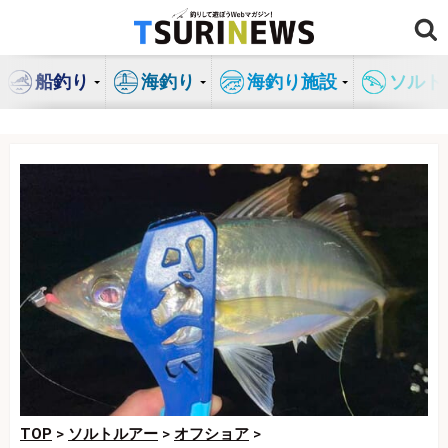
コ
ン
テ
船釣り
海釣り
海釣り施設
ソルト
ン
ツ
へ
ス
キ
ッ
プ
TOP
>
ソルトルアー
>
オフショア
>