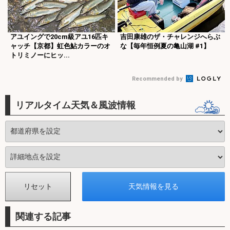
アユイングで20cm級アユ16匹キ
吉田康雄のザ・チャレンジへらぶ
ャッチ【京都】虹色鮎カラーのオ
な【毎年恒例夏の亀山湖 #1】
トリミノーにヒッ...
Recommended by
リアルタイム天気＆風波情報
関連する記事