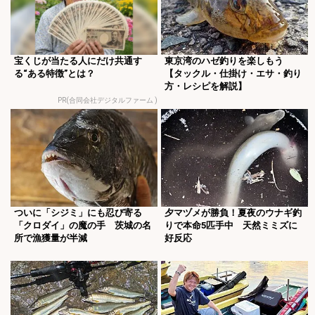
宝くじが当たる人にだけ共通す
東京湾のハゼ釣りを楽しもう
る“ある特徴”とは？
【タックル・仕掛け・エサ・釣り
方・レシピを解説】
PR(合同会社デジタルファーム )
ついに「シジミ」にも忍び寄る
夕マヅメが勝負！夏夜のウナギ釣
「クロダイ」の魔の手 茨城の名
りで本命5匹手中 天然ミミズに
所で漁獲量が半減
好反応