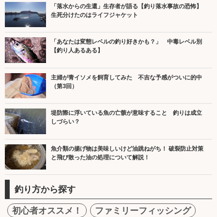
「落水からの生還」生存者が語る【釣り落水事故の恐怖】
生死分けたのはライフジャケット
「あなたは変態レベルの釣り好きかも？」 中毒レベル別
【釣り人あるある】
主婦が青イソメを飼育してみた 不吉な予感がついに的中
（第3回）
堤防際に浮いている魚の亡骸が意味すること 釣りは成立
しづらい？
魚介類の揚げ物は美味しいけど油跳ねがち！ 破裂防止対策
と飛び散った油の処理について解説！
釣り方から探す
初心者オススメ！
ファミリーフィッシング