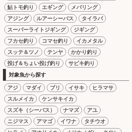
鮎トモ釣り
エギング
メバリング
アジング
ルアーシーバス
タイラバ
スーパーライトジギング
ジギング
フカセ釣り
コマセ釣り
イカメタル
スッテ＆ツノ
テンヤ
かかり釣り
投げ＆ちょい投げ釣り
サビキ釣り
対象魚から探す
アジ
マダイ
ブリ
イサキ
ヒラマサ
スルメイカ
ケンサキイカ
スズキ（シーバス）
ナマズ
アユ
ニジマス
アマゴ
イワナ
タチウオ