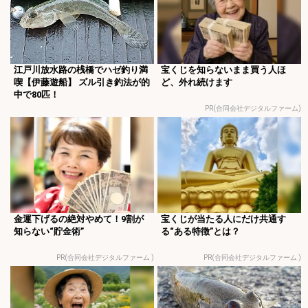
江戸川放水路の桟橋でハゼ釣り満
宝くじを知らないまま買う人ほ
喫【伊藤遊船】 ズル引き釣法が的
ど、外れ続けます
中で80匹！
PR(合同会社デジタルファーム)
金運下げるの絶対やめて！9割が
宝くじが当たる人にだけ共通す
知らない“貯金術”
る“ある特徴”とは？
PR(合同会社デジタルファーム )
PR(合同会社デジタルファーム )