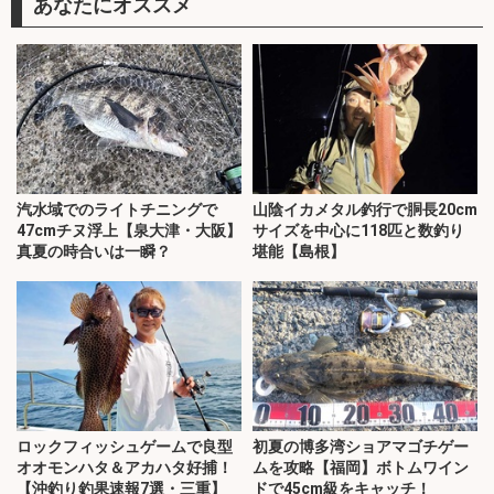
あなたにオススメ
汽水域でのライトチニングで
山陰イカメタル釣行で胴長20cm
47cmチヌ浮上【泉大津・大阪】
サイズを中心に118匹と数釣り
真夏の時合いは一瞬？
堪能【島根】
ロックフィッシュゲームで良型
初夏の博多湾ショアマゴチゲー
オオモンハタ＆アカハタ好捕！
ムを攻略【福岡】ボトムワイン
【沖釣り釣果速報7選・三重】
ドで45cm級をキャッチ！