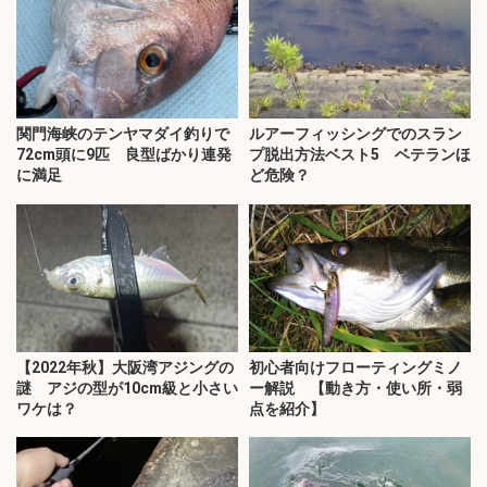
関門海峡のテンヤマダイ釣りで
ルアーフィッシングでのスラン
72cm頭に9匹 良型ばかり連発
プ脱出方法ベスト5 ベテランほ
に満足
ど危険？
【2022年秋】大阪湾アジングの
初心者向けフローティングミノ
謎 アジの型が10cm級と小さい
ー解説 【動き方・使い所・弱
ワケは？
点を紹介】