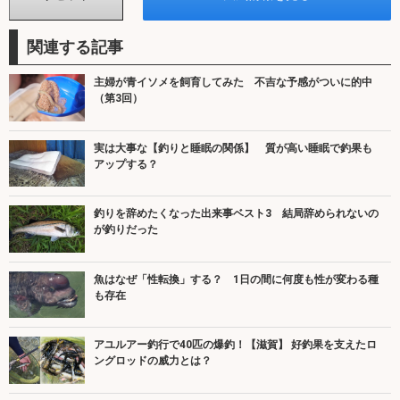
関連する記事
主婦が青イソメを飼育してみた 不吉な予感がついに的中
（第3回）
実は大事な【釣りと睡眠の関係】 質が高い睡眠で釣果も
アップする？
釣りを辞めたくなった出来事ベスト3 結局辞められないの
が釣りだった
魚はなぜ「性転換」する？ 1日の間に何度も性が変わる種
も存在
アユルアー釣行で40匹の爆釣！【滋賀】 好釣果を支えたロ
ングロッドの威力とは？