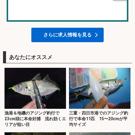
さらに求人情報を見る
あなたにオススメ
漁港＆地磯のアジング釣行で
三重・四日市港でのアジング釣
23cm頭に本命好捕 流れ効くエ
行で本命11匹 15〜20cmが平
リアが狙い目
均サイズ