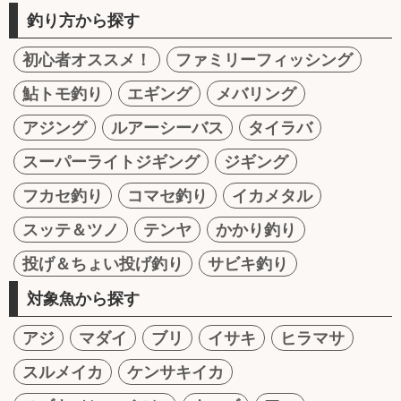
釣り方から探す
初心者オススメ！
ファミリーフィッシング
鮎トモ釣り
エギング
メバリング
アジング
ルアーシーバス
タイラバ
スーパーライトジギング
ジギング
フカセ釣り
コマセ釣り
イカメタル
スッテ＆ツノ
テンヤ
かかり釣り
投げ＆ちょい投げ釣り
サビキ釣り
対象魚から探す
アジ
マダイ
ブリ
イサキ
ヒラマサ
スルメイカ
ケンサキイカ