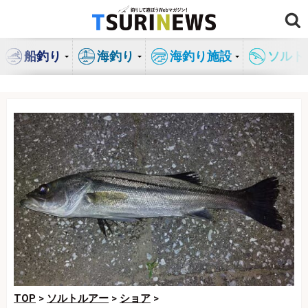
コ
ン
テ
船釣り
海釣り
海釣り施設
ソルト
ン
ツ
へ
ス
キ
ッ
プ
TOP
>
ソルトルアー
>
ショア
>