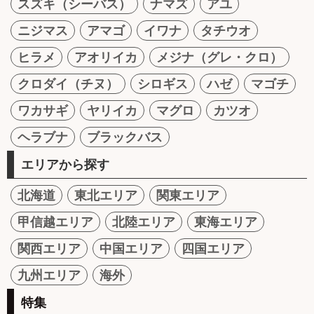
スズキ（シーバス）
ナマズ
アユ
ニジマス
アマゴ
イワナ
タチウオ
ヒラメ
アオリイカ
メジナ（グレ・クロ）
クロダイ（チヌ）
シロギス
ハゼ
マゴチ
ワカサギ
ヤリイカ
マグロ
カツオ
ヘラブナ
ブラックバス
エリアから探す
北海道
東北エリア
関東エリア
甲信越エリア
北陸エリア
東海エリア
関西エリア
中国エリア
四国エリア
九州エリア
海外
特集