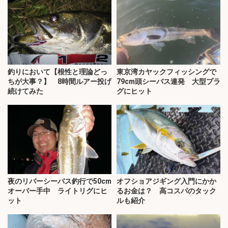
釣りにおいて【根性と理論どっ
東京湾カヤックフィッシングで
ちが大事？】 8時間ルアー投げ
79cm頭シーバス連発 大型プラ
続けてみた
グにヒット
夜のリバーシーバス釣行で50cm
オフショアジギング入門にかか
オーバー手中 ライトリグにヒ
るお金は？ 高コスパのタック
ット
ルも紹介