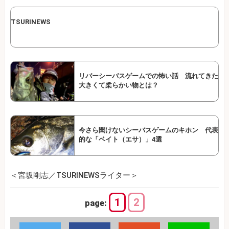
TSURINEWS
リバーシーバスゲームでの怖い話 流れてきた
大きくて柔らかい物とは？
今さら聞けないシーバスゲームのキホン 代表
的な「ベイト（エサ）」4選
＜宮坂剛志／TSURINEWSライター＞
1
2
page: