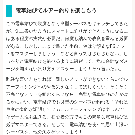
電車結びでルアー釣りを楽しもう
この電車結びで幾度となく良型シーバスをキャッチしてきた
が、先に書いたようにスマートに釣りができるようになるに
はある程度の実釣が必要だ。何度も結んで改良を重ねる必要
がある。しかしここまで書いた手前、やはり頑丈なFGノッ
トをマスターしましょう！などと言う気はさらさらない。し
っかりと電車結びを結べるように練習して、魚に余計なダメ
ージを与えない釣り方をマスターしよう！そう言いたい。
乱暴な言い方をすれば、難しいノットができないくらいでル
アーフィシングへのやる気をなくしてほしくない。そもそも
不完全なノットを組むくらいなら、完璧な電車結びの方がは
るかにいい。電車結びでも良型のシーバスは釣れる！それは
筆者の実釣が証明している。ルアーフィシングは楽しんでこ
そゲーム性も生きる。初心者の方でもこの簡単な電車結びは
必ずマスターできる。そして、電車結びを使って思い出深い
シーバスを、他の魚をゲットしよう！