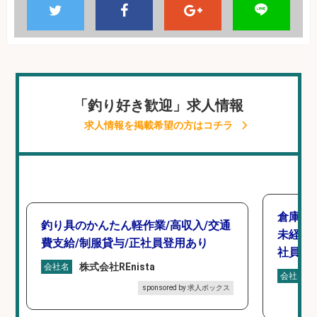
「釣り好き歓迎」求人情報
求人情報を掲載希望の方はコチラ
倉庫で
釣り具のかんたん軽作業/高収入/交通
未経験
費支給/制服貸与/正社員登用あり
社員登
株式会社REnista
会社名
会社名
sponsored by 求人ボックス