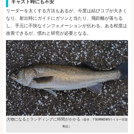
キャスト時にも不安
リーダーを太くする方法もあるが、今度は結びコブが大きく
なり、射出時にガイドにガツンと当たり、飛距離が落ちる
し、手元に不快なインフォメーションが伝わる。ある程度は
改善できるが、慣れと研究が必要となる。
大物になるとランディングに時間がかかる
（提供：TSURINEWSライター宮坂
剛志）