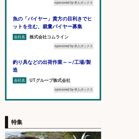
sponsored by 求人ボックス
魚の「バイヤー」貴方の目利きでヒ
ットを生む、裁量バイヤー募集
株式会社コムライン
会社名
sponsored by 求人ボックス
釣り具などの出荷作業～～/工場/製
造
UTグループ株式会社
会社名
sponsored by 求人ボックス
福岡「現場監督」/釣り好き歓迎/残
業10時間/経験者歓迎
特集
広松久水産株式会社
会社名
sponsored by 求人ボックス