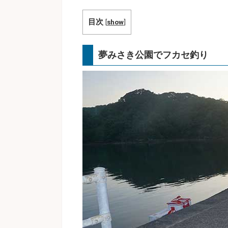
目次
[
show
]
夢みさき公園でフカセ釣り