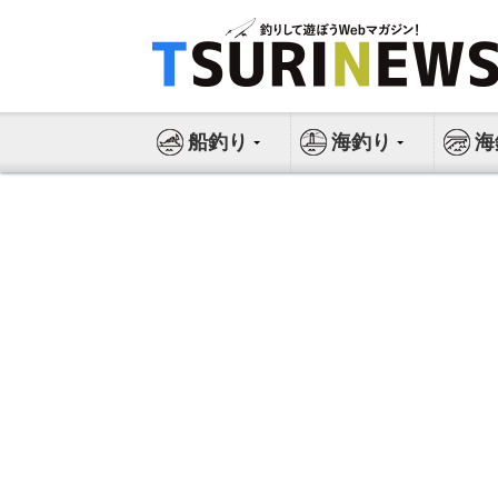
コ
ン
テ
ン
ツ
船釣り
海釣り
海
へ
ス
キ
ッ
プ