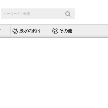
検
検
索:
索
イ
淡水の釣り
その他