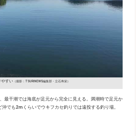
りやすい
（撮影：TSURINEWS編集部・立石寿栄）
、最干潮では海底が足元から完全に見える。満潮時で足元か
ほど沖でも2mくらいでウキフカセ釣りでは遠投する釣り場。