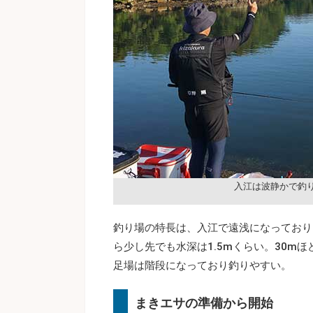
入江は波静かで釣
釣り場の特長は、入江で遠浅になっており
ら少し先でも水深は1.5mくらい。30m
足場は階段になっており釣りやすい。
まきエサの準備から開始