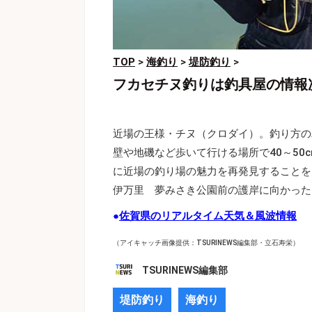
TOP
>
海釣り
>
堤防釣り
>
フカセチヌ釣りは釣具屋の情報
近場の王様・チヌ（クロダイ）。釣り方の
壁や地磯など歩いて行ける場所で40～5
に近場の釣り場の魅力を再発見することを
伊万里 夢みさき公園前の護岸に向かった
●
佐賀県のリアルタイム天気＆風波情報
（アイキャッチ画像提供：TSURINEWS編集部・立石寿栄）
TSURINEWS編集部
堤防釣り
海釣り