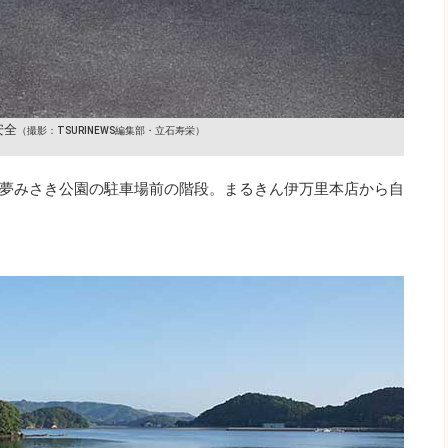
安全
（撮影：TSURINEWS編集部・立石寿栄）
夢みさき公園の駐車場前の階段。まるきん伊万里本店から自