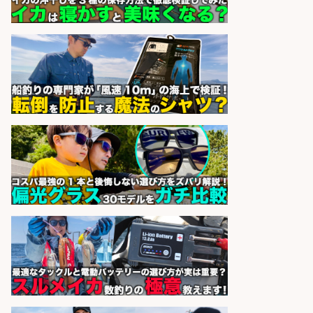
sponsored by 求人ボックス
レジカウンター/夕方勤務で時給UP
お釣りの計算不要の簡単レジ1日2時
間
オーケー株式会社
会社名
sponsored by 求人ボックス
大手釣り具メーカー 電動リールの機
械設計/NX/44万～
パーソル エクセル HRパートナ
会社名
ーズ株式会社
sponsored by 求人ボックス
さらに求人情報を見る