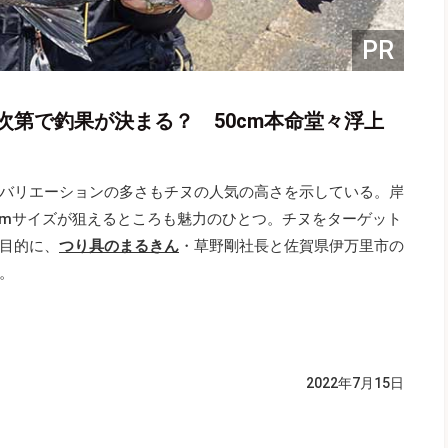
PR
次第で釣果が決まる？ 50cm本命堂々浮上
バリエーションの多さもチヌの人気の高さを示している。岸
0cmサイズが狙えるところも魅力のひとつ。チヌをターゲット
目的に、
つり具のまるきん
・草野剛社長と佐賀県伊万里市の
。
2022年7月15日