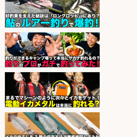
製造「組立・加工」/釣り具部品の
製造企業にてNC旋盤加工機の操作
日勤寮完備
フジアルテ株式会社
会社名
sponsored by 求人ボックス
レジカウンター/夕方勤務で時給UP
お釣りの計算不要の簡単レジ1日2時
間
オーケー株式会社
会社名
sponsored by 求人ボックス
魚の調理経験が活かせる「鮮魚加
工/食品工場スタッフ」
株式会社松屋フーズ
会社名