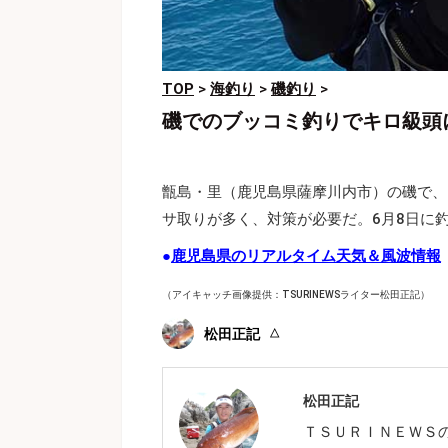
TOP
>
海釣り
>
磯釣り
>
磯でのブッコミ釣りでキロ級頭
甑島・里（鹿児島県薩摩川内市）の磯で、
サ取りが多く、対策が必要だ。6月8日に
●
鹿児島県のリアルタイム天気＆風波情報
（アイキャッチ画像提供：TSURINEWSライター松田正記）
松田正記
松田正記
ＴＳＵＲＩＮＥＷＳ