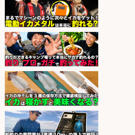
和食, 日本料理・懐石料理/店長・店
長候補/本物を知る大人の隠れ家!魚
の価値を上げ、地域を元気に!店長候
補募集
酒場あらかぶ 酒場あらかぶ
会社名
sponsored by 求人ボックス
未経験歓迎/釣り具メーカーでのル
ート営業/釣りや釣具などの知識必
須/残業なし
株式会社天龍
会社名
sponsored by 求人ボックス
精肉・青果・鮮魚販売/「志布志
市」「時給1,150円〜」志布志駅か