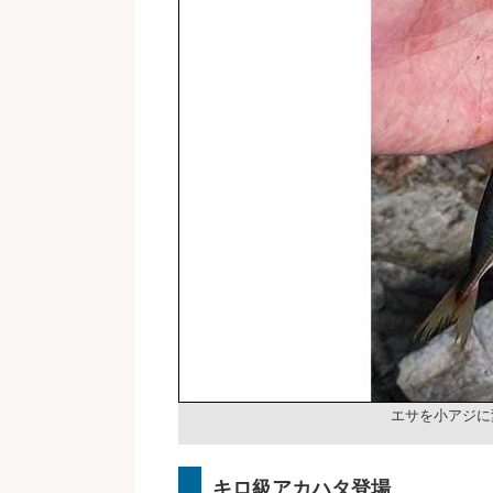
エサを小アジに
キロ級アカハタ登場