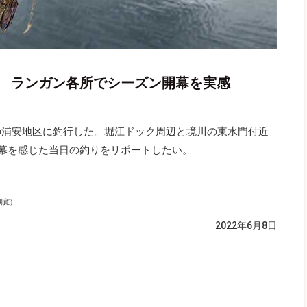
チ ランガン各所でシーズン開幕を実感
の浦安地区に釣行した。堀江ドック周辺と境川の東水門付近
開幕を感じた当日の釣りをリポートしたい。
朝寛）
2022年6月8日