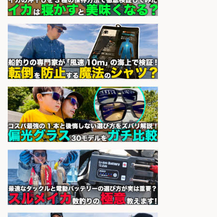
会社名
sponsored by 求人ボックス
日払いOKで即日収入/製造スタッフ/
「広島市佐伯区」「時給1,200円」
広島市佐伯区周辺でお魚のパック詰
めや品出しスタッフ/週4日〜OK×車
通勤OK×未経験歓迎/広島県/広島市
佐伯区
株式会社ホットスタッフ五日市
会社名
sponsored by 求人ボックス
釣り具などの出荷作業～～/工場/製
造
UTグループ株式会社
会社名
sponsored by 求人ボックス