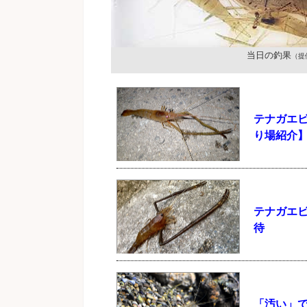
当日の釣果
（提
テナガエ
り場紹介
テナガエ
待
「汚い」