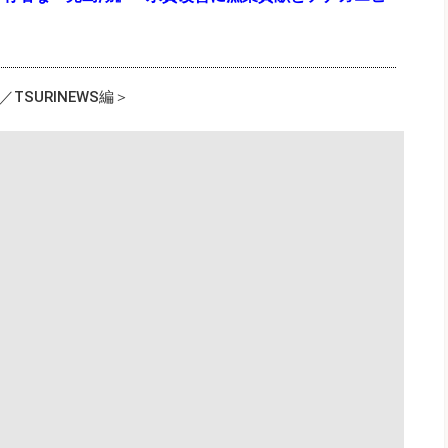
？
SURINEWS編＞