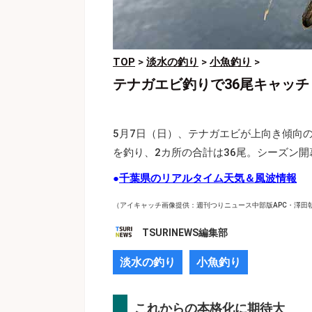
TOP
>
淡水の釣り
>
小魚釣り
>
テナガエビ釣りで36尾キャッ
5月7日（日）、テナガエビが上向き傾向
を釣り、2カ所の合計は36尾。シーズン
●
千葉県のリアルタイム天気＆風波情報
（アイキャッチ画像提供：週刊つりニュース中部版APC・澤田
TSURINEWS編集部
淡水の釣り
小魚釣り
これからの本格化に期待大