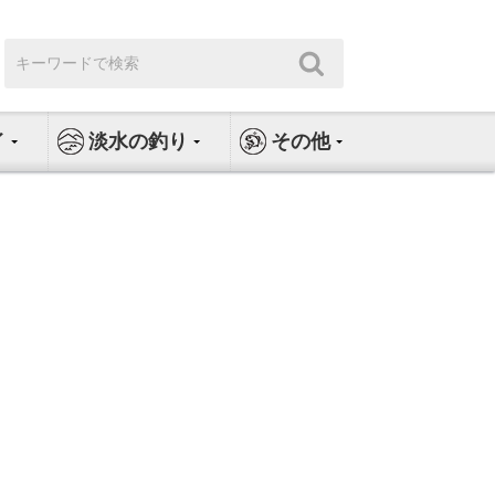
検
検
索:
索
イ
淡水の釣り
その他