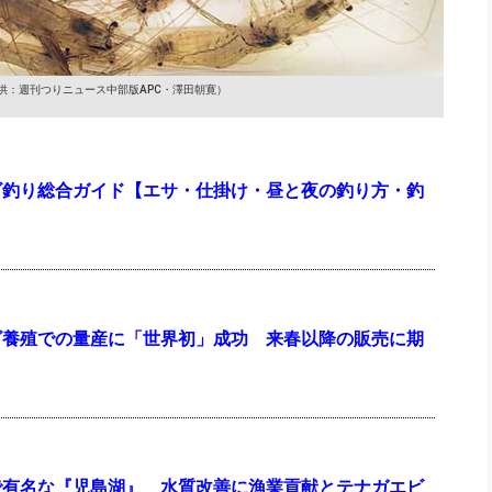
供：週刊つりニュース中部版APC・澤田朝寛）
ビ釣り総合ガイド【エサ・仕掛け・昼と夜の釣り方・釣
】
ビ養殖での量産に「世界初」成功 来春以降の販売に期
で有名な『児島湖』 水質改善に漁業貢献とテナガエビ