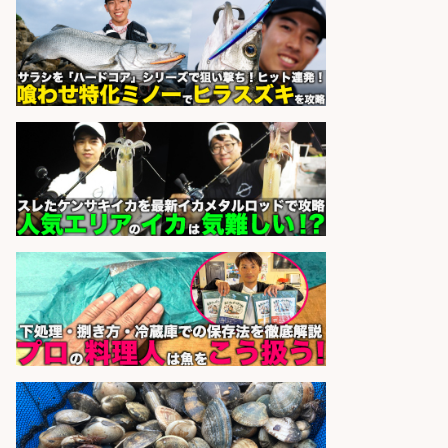
日払いOKで即日収入/営業事務/沼津
市足高エリアの釣り具メーカーで受
注処理・見積作成の営業事務/土日
祝休み・マニュアル完備で未経験
OK&服装髪色ネイル自由/静岡県/沼
津市
株式会社セイノースタッフサー
会社名
ビス
sponsored by 求人ボックス
日払いOKで即日収入/製造スタッフ/
「堺市堺区」 土日祝休みで年間休日
126日&入社祝金10万円/堺市堺区の
工場で自転車部品や釣り具の組立/
日払いOK・未経験歓迎/大阪府
パーソルファクトリーパートナ
会社名
ーズ株式会社