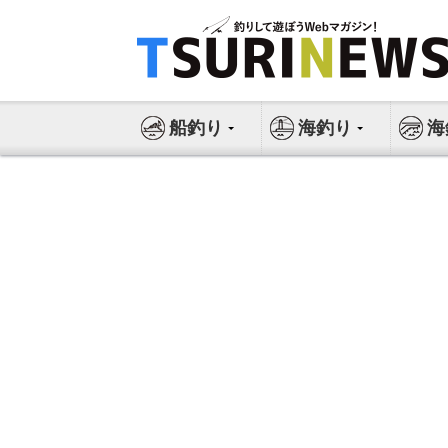
コ
ン
テ
ン
ツ
船釣り
海釣り
海
へ
ス
キ
ッ
プ