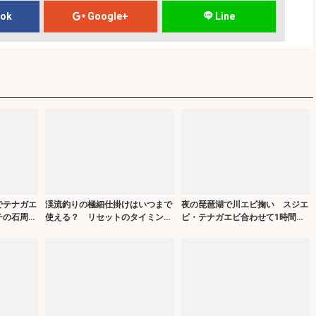
ook
Google+
Line
でテナガエ
渓流釣りの極細仕掛けはいつまで
夜の琵琶湖で川エビ掬い スジエ
チの石周り
使える？ リセットのタイミング
ビ・テナガエビ合わせて1時間で
を解説
62匹キャッチ！