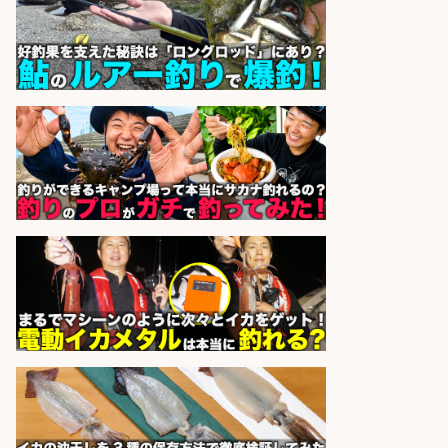
株式会社ホットスタッフ滋賀
会社名
sponsored by 求人ボックス
日払いOKで即日収入/製造スタッフ/
「広島市佐伯区」お魚のパック詰め
や品出し業務/広島市佐伯区内/「時
給1,200円」日払い可/残業少なめ×
週4日〜OK×車通勤OK
株式会社ホットスタッフ五日市
会社名
sponsored by 求人ボックス
精肉・青果・鮮魚販売/「志布志
市」「時給1,150円〜」志布志市周
辺でお魚のカットや商品の陳列スタ
ッフ/未経験歓迎×残業少なめ×車通
勤OK/鹿児島県/志布志市
株式会社ホットスタッフ鹿児島