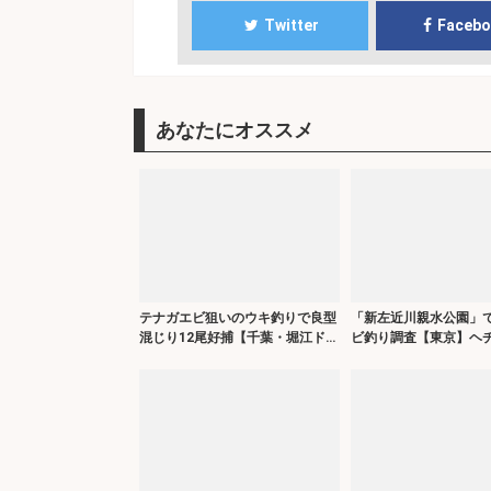
Twitter
Faceb
あなたにオススメ
テナガエビ狙いのウキ釣りで良型
「新左近川親水公園」
混じり12尾好捕【千葉・堀江ドッ
ビ釣り調査【東京】ヘ
ク】
で18尾と対面