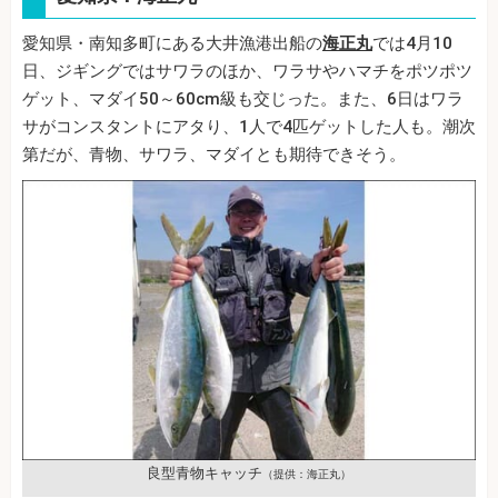
愛知県・南知多町にある大井漁港出船の
海正丸
では4月10
日、ジギングではサワラのほか、ワラサやハマチをポツポツ
ゲット、マダイ50～60cm級も交じった。また、6日はワラ
サがコンスタントにアタり、1人で4匹ゲットした人も。潮次
第だが、青物、サワラ、マダイとも期待できそう。
良型青物キャッチ
（提供：海正丸）