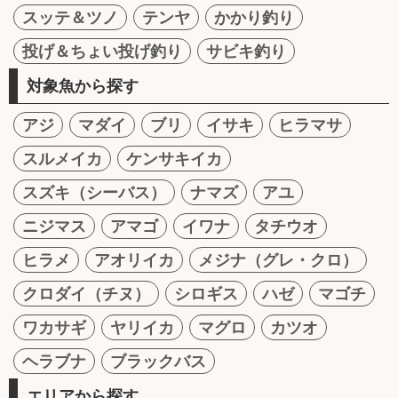
スッテ＆ツノ
テンヤ
かかり釣り
投げ＆ちょい投げ釣り
サビキ釣り
対象魚から探す
アジ
マダイ
ブリ
イサキ
ヒラマサ
スルメイカ
ケンサキイカ
スズキ（シーバス）
ナマズ
アユ
ニジマス
アマゴ
イワナ
タチウオ
ヒラメ
アオリイカ
メジナ（グレ・クロ）
クロダイ（チヌ）
シロギス
ハゼ
マゴチ
ワカサギ
ヤリイカ
マグロ
カツオ
ヘラブナ
ブラックバス
エリアから探す