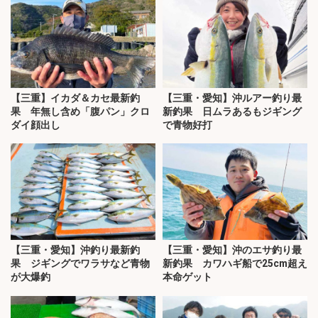
【三重】イカダ＆カセ最新釣
【三重・愛知】沖ルアー釣り最
果 年無し含め「腹パン」クロ
新釣果 日ムラあるもジギング
ダイ顔出し
で青物好打
【三重・愛知】沖釣り最新釣
【三重・愛知】沖のエサ釣り最
果 ジギングでワラサなど青物
新釣果 カワハギ船で25cm超え
が大爆釣
本命ゲット