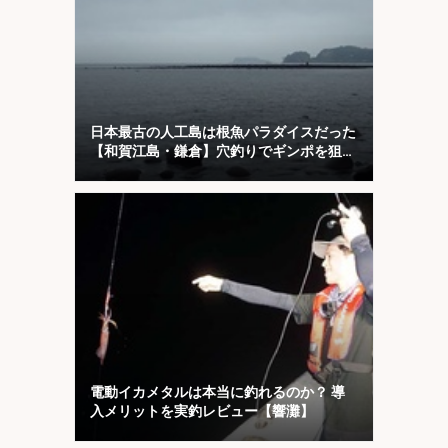
日本最古の人工島は根魚パラダイスだった
【和賀江島・鎌倉】穴釣りでギンポを狙
う！
電動イカメタルは本当に釣れるのか？ 導
入メリットを実釣レビュー【響灘】