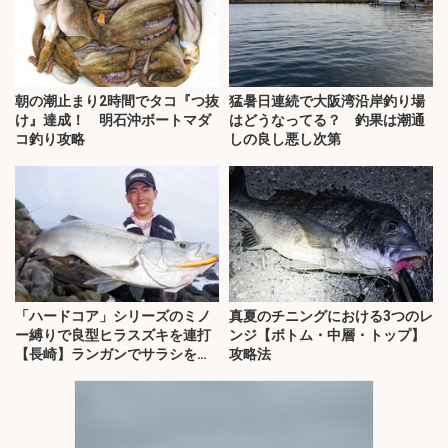
朝の潮止まり2時間でタコ『つ抜
猛暑日連続で大阪湾沿岸釣り場
け』達成！ 明石沖ボートマダ
はどうなってる？ 釣果は潮通
コ釣り攻略
しの良し悪し次第
「ハードコア」シリーズのミノ
真夏のチニングにおける3つのレ
ー縛りで良型ヒラスズキを連打
ンジ【ボトム・中層・トップ】
【長崎】ランガンでサラシを攻
攻略法
略！