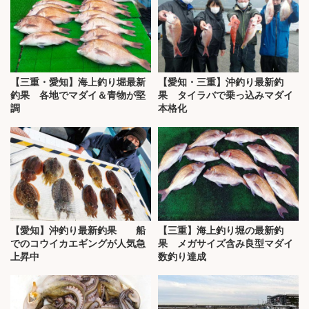
【三重・愛知】海上釣り堀最新
【愛知・三重】沖釣り最新釣
釣果 各地でマダイ＆青物が堅
果 タイラバで乗っ込みマダイ
調
本格化
【愛知】沖釣り最新釣果 船
【三重】海上釣り堀の最新釣
でのコウイカエギングが人気急
果 メガサイズ含み良型マダイ
上昇中
数釣り達成