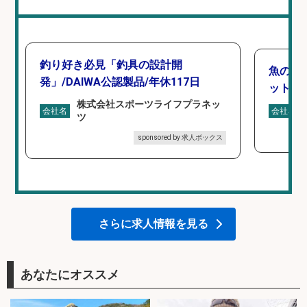
釣り好き必見「釣具の設計開
魚の「
発」/DAIWA公認製品/年休117日
ットを
株式会社スポーツライフプラネッ
会社名
会社名
ツ
sponsored by 求人ボックス
さらに求人情報を見る
あなたにオススメ