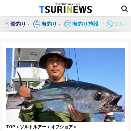
コ
ン
テ
船釣り
海釣り
海釣り施設
ソルト
ン
ツ
へ
ス
キ
ッ
プ
TOP
>
ソルトルアー
>
オフショア
>