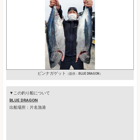
ビンナガゲット
（提供：BLUE DRAGON）
▼この釣り船について
BLUE DRAGON
出船場所：片名漁港