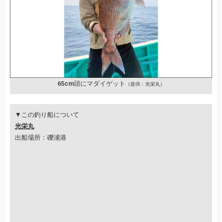
65cm頭にマダイゲット
（提供：光栄丸）
▼この釣り船について
光栄丸
出船場所：礫浦港