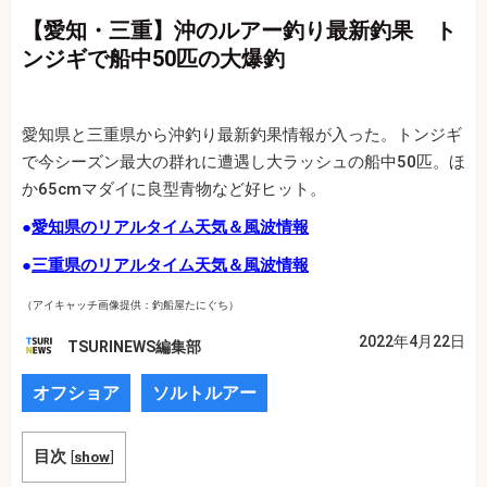
【愛知・三重】沖のルアー釣り最新釣果 ト
ンジギで船中50匹の大爆釣
愛知県と三重県から沖釣り最新釣果情報が入った。トンジギ
で今シーズン最大の群れに遭遇し大ラッシュの船中50匹。ほ
か65cmマダイに良型青物など好ヒット。
●
愛知県のリアルタイム天気＆風波情報
●
三重県のリアルタイム天気＆風波情報
（アイキャッチ画像提供：釣船屋たにぐち）
2022年4月22日
TSURINEWS編集部
オフショア
ソルトルアー
目次
[
show
]