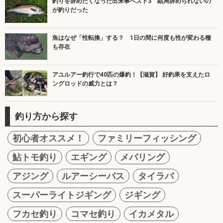
釣りを辞めたくなった出来事ベスト3 結局辞められないの
が釣りだった
魚はなぜ「性転換」する？ 1日の間に何度も性が変わる種
も存在
アユルアー釣行で40匹の爆釣！【滋賀】 好釣果を支えたロ
ングロッドの威力とは？
釣り方から探す
初心者オススメ！
ファミリーフィッシング
鮎トモ釣り
エギング
メバリング
アジング
ルアーシーバス
タイラバ
スーパーライトジギング
ジギング
フカセ釣り
コマセ釣り
イカメタル