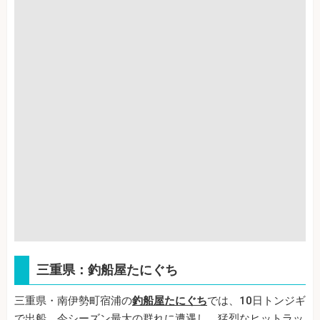
三重県：釣船屋たにぐち
三重県・南伊勢町宿浦の
釣船屋たにぐち
では、10日トンジギ
で出船。今シーズン最大の群れに遭遇し、猛烈なヒットラッ