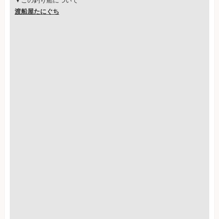
▼この釣り船について
渡船屋たにぐち