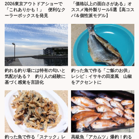
2026東京アウトドアショーで
「価格以上の面白さがある」オ
「これありかも！」 便利なク
ススメ海外製リール5選【高コス
ーラーボックスを発見
パ＆個性派モデル】
釣れる釣り場には特有の匂いと
釣った魚で作る「ご飯のお供」
気配がある？ 釣り人の経験に
レシピ：イサキの田楽風 山椒
基づく感覚を言語化
をアクセントに
釣った魚で作る「スナック」レ
高級魚「アカムツ」爆釣！釣る