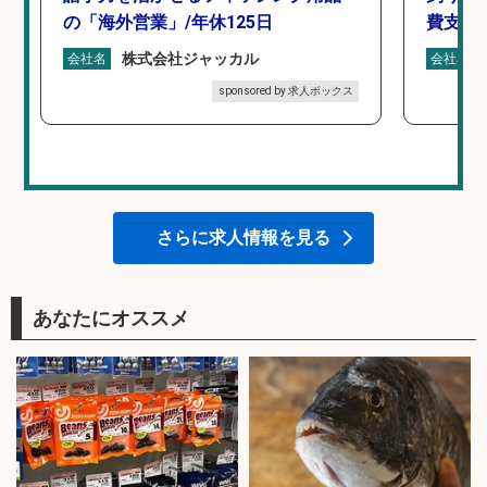
の「海外営業」/年休125日
費支給
株式会社ジャッカル
会社名
会社名
sponsored by 求人ボックス
さらに求人情報を見る
あなたにオススメ