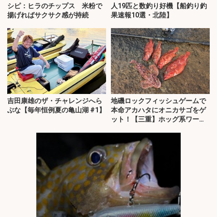
シピ：ヒラのチップス 米粉で
人19匹と数釣り好機【船釣り釣
揚げればサクサク感が持続
果速報10選・北陸】
吉田康雄のザ・チャレンジへら
地磯ロックフィッシュゲームで
ぶな【毎年恒例夏の亀山湖 #1】
本命アカハタにオニカサゴをゲ
ット！【三重】ホッグ系ワーム
にヒット