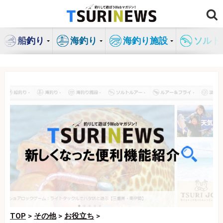
コ
ン
テ
船釣り
海釣り
海釣り施設
ソルト
ン
ツ
へ
ス
キ
ッ
プ
TOP
>
その他
>
お役立ち
>