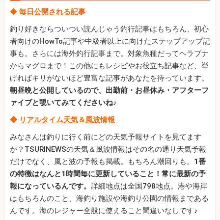
◆
毎日公開される記事
釣り好きならついつい読んじゃう釣行記事はもちろん、初心
者向けのHowTo記事や中級者以上に向けたステップアップ記
事も。さらには海外釣行記事まで。対象魚種だってヘラブナ
からマグロまで！この他にもレシピやお役立ち記事など、挙
げればキリがないほど豊富な記事があなたを待っています。
朝昼晩と公開しているので、出勤前・お昼休み・アフターフ
ァイブと覗いてみてくださいね♪
◆
リアルタイム天気＆風波情報
みなさんは釣りに行く前にどの天気予報サイトを見てます
か？TSURINEWSの天気＆風波情報はその名の通り天気予報
だけでなく、風と波の予報も掲載。もちろん潮回りも。
1番
の特徴はなんと1時間毎に更新していること！常に最新の予
報になっているんです。
詳細地点は全国798地点。港や海岸
はもちろんのこと、海釣り施設や海釣り公園の情報まである
んです。海のレジャー全般に使えること間違いなしです♪