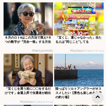
８月のロト6はこの方法で買え!!６
「宝くじ、運じゃなかった」当た
つの数字が『完全一致』する方法
る人は“同じこと”してる
PR(株式会社MURA)
PR(合同会社デジタルファーム )
「宝くじを買う前に〇〇をするだ
陸っぱりソルトアングラーがオス
けです」金運上昇で当選者が続出
スメしたい【景色も楽しめる内房
の釣り場】
PR(合同会社デジタルファーム)