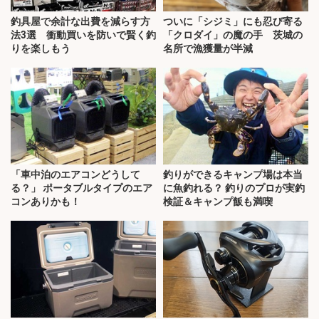
釣具屋で余計な出費を減らす方
ついに「シジミ」にも忍び寄る
法3選 衝動買いを防いで賢く釣
「クロダイ」の魔の手 茨城の
りを楽しもう
名所で漁獲量が半減
「車中泊のエアコンどうして
釣りができるキャンプ場は本当
る？」 ポータブルタイプのエア
に魚釣れる？ 釣りのプロが実釣
コンありかも！
検証＆キャンプ飯も満喫