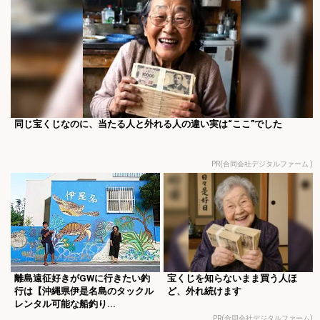
同じ宝くじなのに、当たる人と外れる人の違い実は“ここ”でした
PR(合同会社デジタルファーム )
離島遠征好きがGWに行きたい釣
宝くじを知らないまま買う人ほ
行は【沖縄県伊是名島のタックル
ど、外れ続けます
レンタル可能な船釣り...
PR(合同会社デジタルファーム)