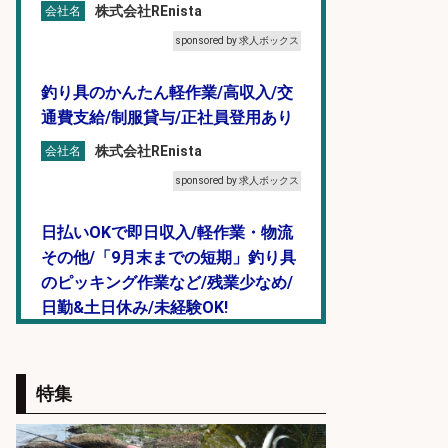
株式会社REnista
会社名
sponsored by 求人ボックス
釣り具のかんたん軽作業/高収入/交
通費支給/制服貸与/正社員登用あり
株式会社REnista
会社名
sponsored by 求人ボックス
日払いOKで即日収入/軽作業・物流
その他/「9月末までの短期」釣り具
のピッキング作業など/残業少なめ/
日勤&土日休み/未経験OK!
UTエージェント株式会社 関西第
会社名
二CU
特集
sponsored by 求人ボックス
倉庫での釣り用品の軽作業スタッ