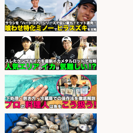
スタート お魚のパック詰め 品出し/
週4日から勤務OK/希望休が取得で
きる
株式会社ホットスタッフ五日市
会社名
sponsored by 求人ボックス
さらに求人情報を見る