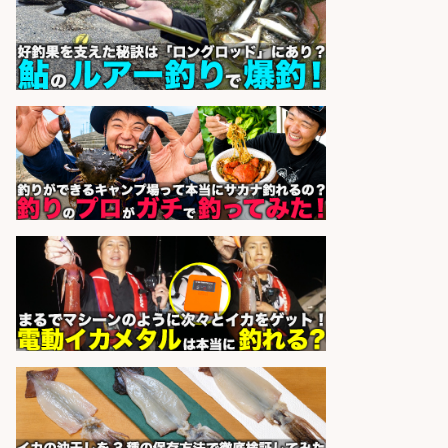
フ/未経験歓迎/交通費支給/制服貸
与/正社員登用あり
株式会社REnista
会社名
sponsored by 求人ボックス
営業事務/「大津市」釣り具メーカ
ーの物流事務・営業アシスタント/
小野駅徒歩6分/「時給1,300円」/大
型連休あり×残業なし×土日祝休み/
滋賀県
株式会社ホットスタッフ滋賀
会社名
sponsored by 求人ボックス
EC事業責任者候補/飲食業界向け
SaaS企業「魚ぽち」/東証グロース
市場上場