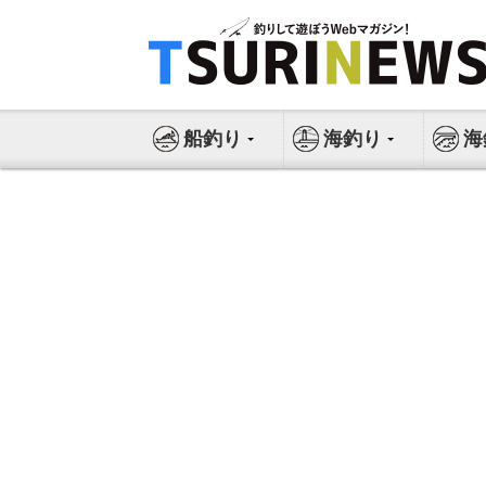
コ
ン
テ
ン
ツ
船釣り
海釣り
海
へ
ス
キ
ッ
プ