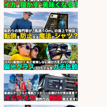
株式会社フーディソン
会社名
sponsored by 求人ボックス
営業事務/「大津市」釣り具メーカ
ーの物流事務・営業アシスタント/
小野駅から徒歩6分/「時給1,300
円」/大型連休あり×残業なし×土日
祝休み/滋賀県
株式会社ホットスタッフ滋賀
会社名
sponsored by 求人ボックス
釣り具のかんたん軽作業/高収入/交
通費支給/制服貸与/正社員登用あり
株式会社REnista
会社名
sponsored by 求人ボックス
コンビニ/広島県/調理なし・軽作業