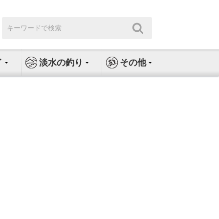
検
検
索:
索
イ
淡水の釣り
その他