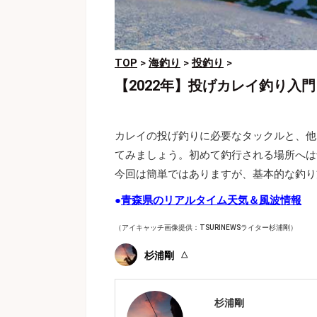
TOP
>
海釣り
>
投釣り
>
【2022年】投げカレイ釣り入
カレイの投げ釣りに必要なタックルと、他
てみましょう。初めて釣行される場所へは
今回は簡単ではありますが、基本的な釣り
●
青森県のリアルタイム天気＆風波情報
（アイキャッチ画像提供：TSURINEWSライター杉浦剛）
杉浦剛
杉浦剛