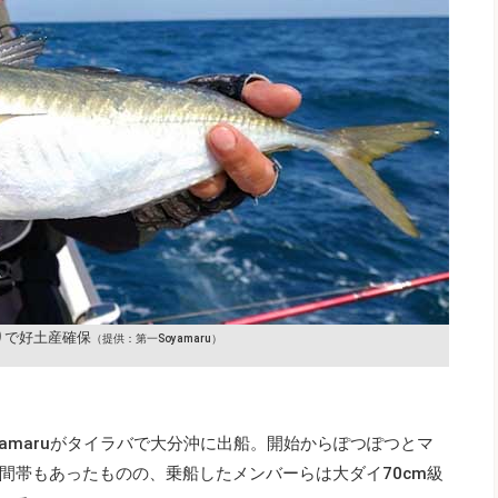
りで好土産確保
（提供：第一Soyamaru）
yamaruがタイラバで大分沖に出船。開始からぽつぽつとマ
間帯もあったものの、乗船したメンバーらは大ダイ70cm級