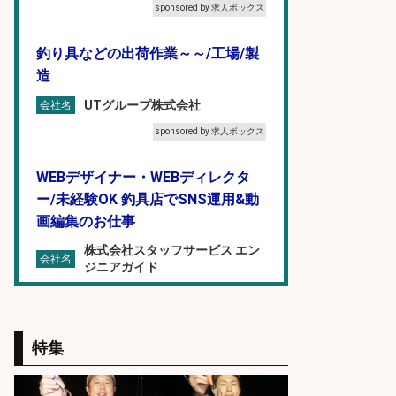
sponsored by 求人ボックス
釣り具などの出荷作業～～/工場/製
造
UTグループ株式会社
会社名
sponsored by 求人ボックス
WEBデザイナー・WEBディレクタ
ー/未経験OK 釣具店でSNS運用&動
画編集のお仕事
株式会社スタッフサービス エン
会社名
ジニアガイド
sponsored by 求人ボックス
福岡/未経験歓迎「ルート営業」/釣
特集
り好き歓迎/インセンティブ
広松久水産株式会社
会社名