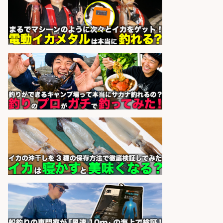
sponsored by 求人ボックス
福岡「現場監督」/釣り好き歓迎/残
業10時間/経験者歓迎
広松久水産株式会社
会社名
sponsored by 求人ボックス
オキアミをはじめとする釣り餌の
「製造」/釣り好き歓迎
広松久水産株式会社
会社名
sponsored by 求人ボックス
宮崎の魚を届ける「水産品販売スタ
ッフ」 年休128日 未経験可
宮崎県漁業協同組合連合会
会社名
sponsored by 求人ボックス