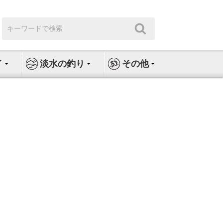
検
検
索:
索
イ
淡水の釣り
その他