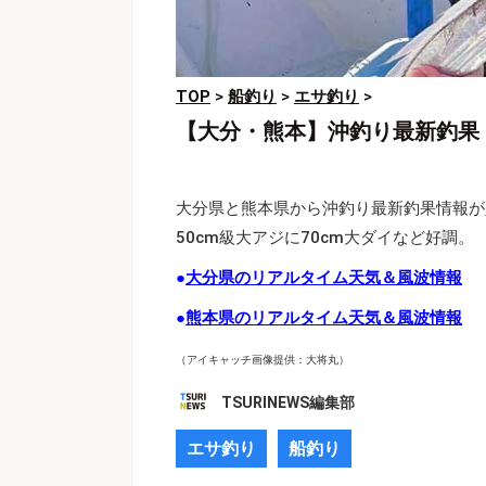
TOP
>
船釣り
>
エサ釣り
>
【大分・熊本】沖釣り最新釣果
大分県と熊本県から沖釣り最新釣果情報が
50cm級大アジに70cm大ダイなど好調。
●
大分県のリアルタイム天気＆風波情報
●
熊本県のリアルタイム天気＆風波情報
（アイキャッチ画像提供：大将丸）
TSURINEWS編集部
エサ釣り
船釣り