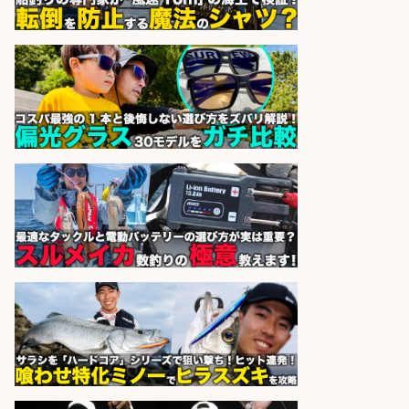
釣り具メーカーの「営業事務」/転
勤なし
株式会社ジャッカル
会社名
sponsored by 求人ボックス
日払いOKで即日収入/営業事務/「時
給1,425円」沼津市足高の釣り具メ
ーカーで受注処理・見積作成の営業
事務/服装髪色ネイル自由・マニュ
アル完備で未経験OK&土日祝休み/
静岡県/沼津市
株式会社セイノースタッフサー
会社名
ビス
sponsored by 求人ボックス