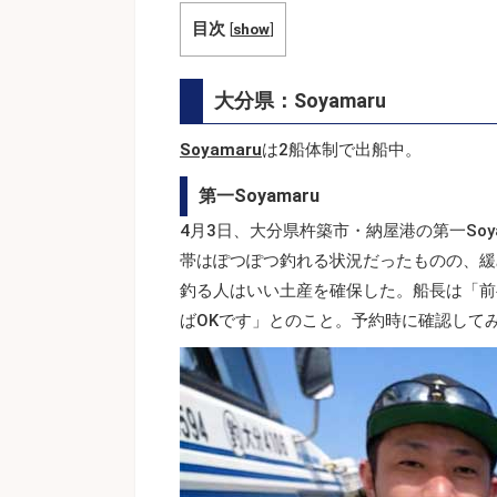
目次
[
show
]
大分県：Soyamaru
Soyamaru
は2船体制で出船中。
第一Soyamaru
4月3日、大分県杵築市・納屋港の第一So
帯はぽつぽつ釣れる状況だったものの、緩
釣る人はいい土産を確保した。船長は「前
ばOKです」とのこと。予約時に確認して