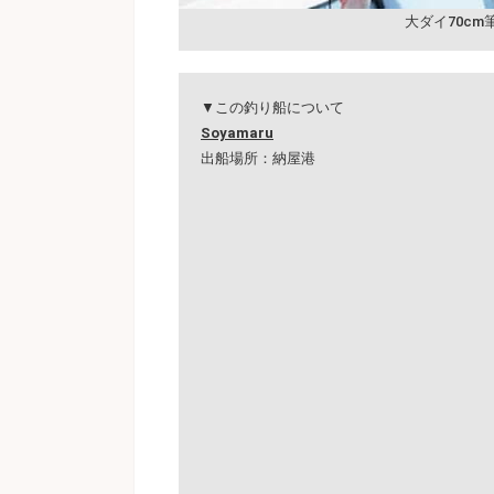
大ダイ70cm
▼この釣り船について
Soyamaru
出船場所：納屋港