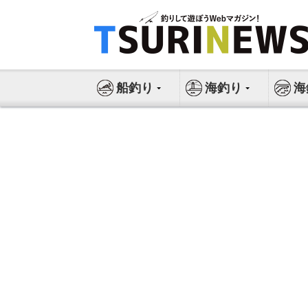
コ
ン
テ
ン
ツ
船釣り
海釣り
海
へ
ス
キ
ッ
プ