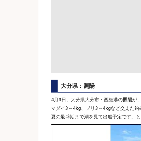
大分県：照陽
4月3日、大分県大分市・西細港の
照陽
が
マダイ3～4kg、ブリ3～4kgなど交え
夏の最盛期まで潮を見て出船予定です」と