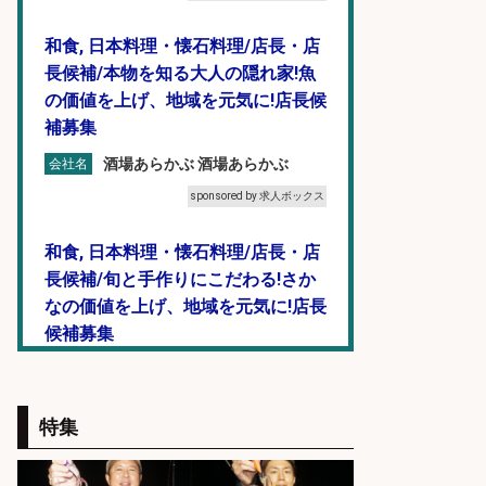
和食, 日本料理・懐石料理/店長・店
長候補/本物を知る大人の隠れ家!魚
の価値を上げ、地域を元気に!店長候
補募集
酒場あらかぶ 酒場あらかぶ
会社名
sponsored by 求人ボックス
和食, 日本料理・懐石料理/店長・店
長候補/旬と手作りにこだわる!さか
なの価値を上げ、地域を元気に!店長
候補募集
博多 華吉 博多 華吉
会社名
sponsored by 求人ボックス
特集
倉庫での釣り用品の軽作業スタッ
フ/未経験歓迎/交通費支給/制服貸