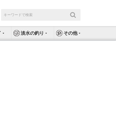
検
検
索:
索
イ
淡水の釣り
その他