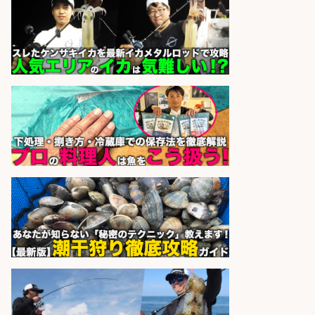
天草の魚と馬刺しの店 魚粋 天草
会社名
の魚と馬刺しの店 魚粋
sponsored by 求人ボックス
さらに求人情報を見る