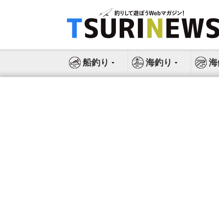
コ
ン
テ
ン
ツ
船釣り
海釣り
海
へ
ス
キ
ッ
プ