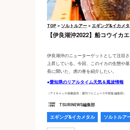
TOP
>
ソルトルアー
>
エギング&イカメタ
【伊良湖沖2022】船コウイカ
伊良湖沖のニューターゲットとして注目さ
上昇している。今回、このイカの生態や基
長に聞いた、虎の巻を紹介したい。
●
愛知県のリアルタイム天気＆風波情報
（アイキャッチ画像提供：週刊つりニュース中部版 編集部）
TSURINEWS編集部
エギング&イカメタル
ソルトルア