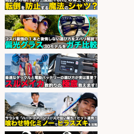
新鮮な魚料理×おでんの和食居酒屋
の若手スタッフ
サカナのハチベエ 矢場町店
会社名
sponsored by 求人ボックス
和食, 日本料理・懐石料理/店長・店
長候補/ライブ感が満載!魚の価値を
上げ、食とエンタメで地域を元気に!
店長候補募集
魚と肴 いとおかし 魚と肴 いとお
会社名
かし
sponsored by 求人ボックス
和食, 居酒屋/キッチンスタッフ/天草
の魚と馬刺しの店 キッチンスタッフ
正社員募集