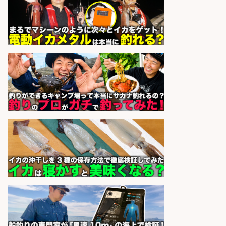
与/正社員登用あり
株式会社REnista
会社名
sponsored by 求人ボックス
釣り具のかんたん軽作業/高収入/交
通費支給/制服貸与/正社員登用あり
株式会社REnista
会社名
sponsored by 求人ボックス
倉庫での釣り用品の軽作業スタッ
フ/未経験歓迎/交通費支給/制服貸
与/正社員登用あり
株式会社REnista
会社名
sponsored by 求人ボックス
和食, 居酒屋/調理見習い・調理補助/