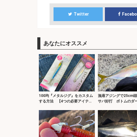
Twitter
Faceb
あなたにオススメ
100均『メタルジグ』をカスタム
漁港アジングで25cm
する方法 【4つの必要アイテム
サバ好打 ボトムのダ
と手順】
ョンが吉