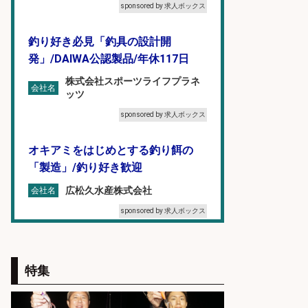
sponsored by 求人ボックス
釣り好き必見「釣具の設計開
発」/DAIWA公認製品/年休117日
株式会社スポーツライフプラネ
会社名
ッツ
sponsored by 求人ボックス
オキアミをはじめとする釣り餌の
「製造」/釣り好き歓迎
広松久水産株式会社
会社名
sponsored by 求人ボックス
レジ打ち/日払いOK/おさかなの三枚
おろし/新潟県/小千谷市
特集
株式会社G&G
会社名
sponsored by 求人ボックス