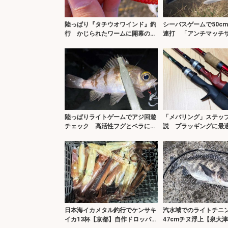
陸っぱり『タチウオワインド』釣
シーバスゲームで50c
行 かじられたワームに開幕の気
連打 「アンチマッチ
配？
で攻略？
陸っぱりライトゲームでアジ回遊
「メバリング」ステッ
チェック 高活性フグとベラに苦
説 プラッギングに最
戦
選び方
日本海イカメタル釣行でケンサキ
汽水域でのライトチニ
イカ13杯【京都】自作ドロッパー
47cmチヌ浮上【泉大