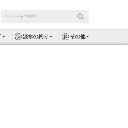
検
検
索:
索
イ
淡水の釣り
その他