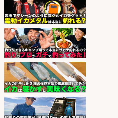
精肉・青果・鮮魚販売/「志布志
市」「時給1,150円〜」志布志市内
でお魚のカットや商品の陳列スタッ
フ/車通勤OK×時間選べる×未経験歓
迎/鹿児島県/志布志市
株式会社ホットスタッフ鹿児島
会社名
sponsored by 求人ボックス
釣り具のリールやペダルの製造/福
井県あわら市
株式会社UPP
会社名
sponsored by 求人ボックス
精肉・青果・鮮魚販売/「志布志
市」お魚のカットや商品の陳列業