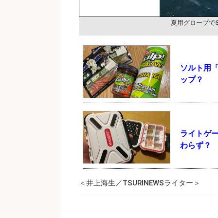
夏用グローブでS
ソルト用
ップ？
ライトゲ
わらず？
＜井上海生／TSURINEWSライター＞