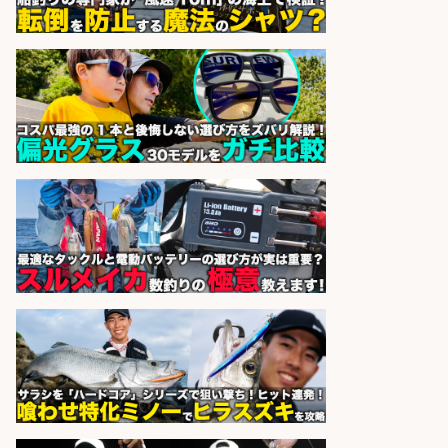
務/「時給1,150円〜」/時間選べる×
未経験歓迎×残業少なめ/鹿児島県/
志布志市
株式会社ホットスタッフ鹿児島
会社名
sponsored by 求人ボックス
精肉・青果・鮮魚販売/「志布志
市」お魚のカットや商品の陳列スタ
ッフ/志布志市/「時給1,150円〜」/
未経験歓迎×残業少なめ×車通勤OK/
鹿児島県
株式会社ホットスタッフ鹿児島
会社名
sponsored by 求人ボックス
福岡/未経験歓迎「ルート営業」/釣
り好き歓迎/インセンティブ
広松久水産株式会社
会社名