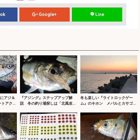
ook
Google+
Line
頭にアジ＆
『アジング』ステップアップ解
冬も楽しい『ライトロックゲー
ートアクシ
説 冬の釣り場探しは「北風攻
ム』のキホン メバルとカサゴの
略」がキモ
釣り分け術