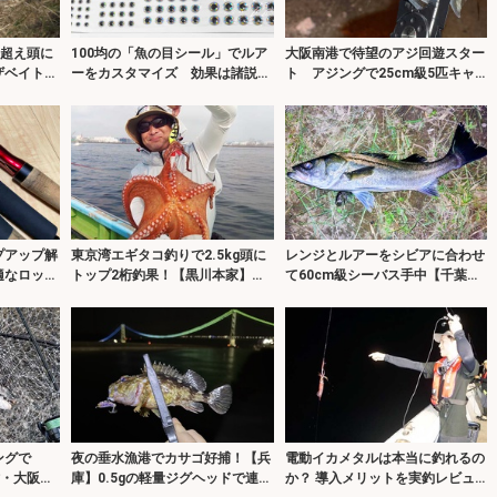
m超え頭に
100均の「魚の目シール」でルア
大阪南港で待望のアジ回遊スター
ザベイト」
ーをカスタマイズ 効果は諸説あ
ト アジングで25cm級5匹キャ
り？
ッチ
プアップ解
東京湾エギタコ釣りで2.5kg頭に
レンジとルアーをシビアに合わせ
適なロッド
トップ2桁釣果！【黒川本家】新
て60cm級シーバス手中【千葉】
子も多めで今後に期待か
好条件もなぜか苦戦
ングで
夜の垂水漁港でカサゴ好捕！【兵
電動イカメタルは本当に釣れるの
津・大阪】
庫】0.5gの軽量ジグヘッドで連発
か？ 導入メリットを実釣レビュ