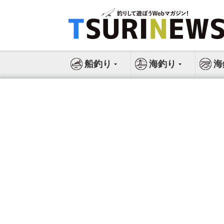
コ
ン
テ
ン
ツ
船釣り
海釣り
海
へ
ス
キ
ッ
プ