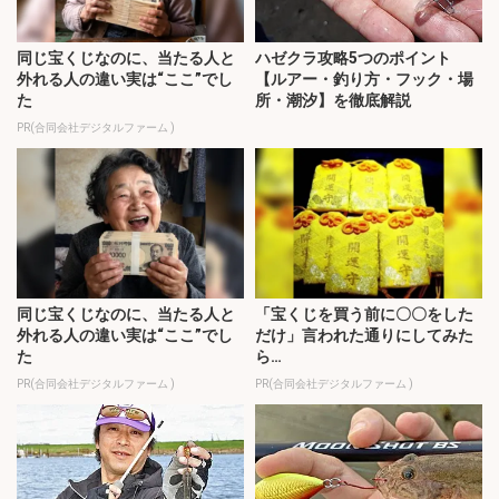
同じ宝くじなのに、当たる人と
ハゼクラ攻略5つのポイント
外れる人の違い実は“ここ”でし
【ルアー・釣り方・フック・場
た
所・潮汐】を徹底解説
PR(合同会社デジタルファーム )
同じ宝くじなのに、当たる人と
「宝くじを買う前に〇〇をした
外れる人の違い実は“ここ”でし
だけ」言われた通りにしてみた
た
ら…
PR(合同会社デジタルファーム )
PR(合同会社デジタルファーム )