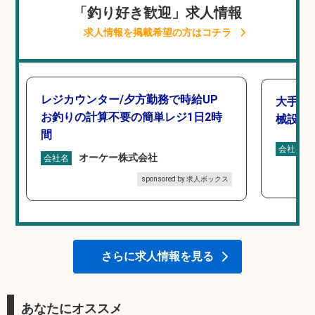
「釣り好き歓迎」求人情報
求人情報を掲載希望の方はコチラ
レジカウンター/夕方勤務で時給UP
大手釣
お釣りの計算不要の簡単レジ1日2時
械設計/
間
会社名
オーケー株式会社
会社名
sponsored by 求人ボックス
さらに求人情報を見る
あなたにオススメ