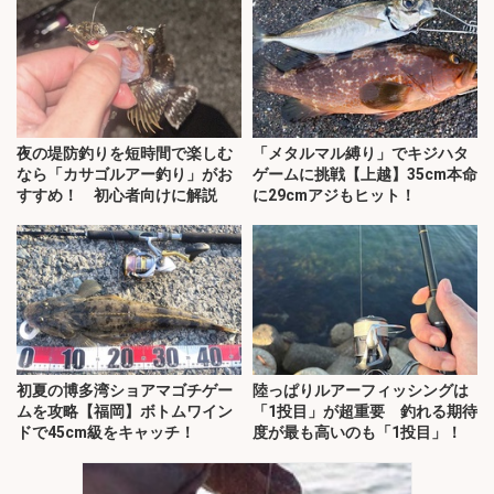
夜の堤防釣りを短時間で楽しむ
「メタルマル縛り」でキジハタ
なら「カサゴルアー釣り」がお
ゲームに挑戦【上越】35cm本命
すすめ！ 初心者向けに解説
に29cmアジもヒット！
初夏の博多湾ショアマゴチゲー
陸っぱりルアーフィッシングは
ムを攻略【福岡】ボトムワイン
「1投目」が超重要 釣れる期待
ドで45cm級をキャッチ！
度が最も高いのも「1投目」！