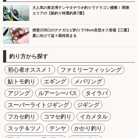
大人気の東京湾テンヤタチウオ釣りでドラゴン捕獲！ 関東
エリアの【船釣り特選釣果7選】
揖斐川河口のテナガエビ釣りで18cm良型オス登場【三重】
夏に向けて益々期待高まる
釣り方から探す
初心者オススメ！
ファミリーフィッシング
鮎トモ釣り
エギング
メバリング
アジング
ルアーシーバス
タイラバ
スーパーライトジギング
ジギング
フカセ釣り
コマセ釣り
イカメタル
スッテ＆ツノ
テンヤ
かかり釣り