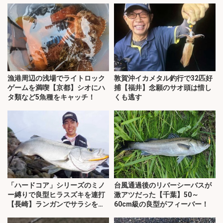
漁港周辺の浅場でライトロック
敦賀沖イカメタル釣行で32匹好
ゲームを満喫【京都】シオにハ
捕【福井】念願のサオ頭は惜し
タ類など5魚種をキャッチ！
くも逃す
「ハードコア」シリーズのミノ
台風通過後のリバーシーバスが
ー縛りで良型ヒラスズキを連打
激アツだった【千葉】50～
【長崎】ランガンでサラシを攻
60cm級の良型がフィーバー！
略！