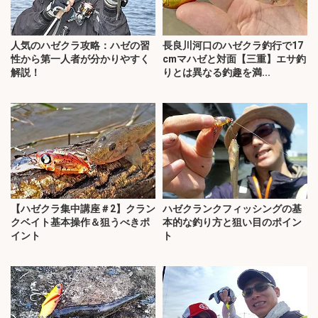
人気のハゼクラ攻略：ハゼの習
長良川河口のハゼクラ釣行で17
性から第一人者が分かりやすく
cmマハゼと対面【三重】エサ釣
解説！
りとは異なる釣趣を満...
【ハゼクラ集中講座＃2】クラン
ハゼクランクフィッシングの基
クベイト基本操作＆狙うべきポ
本的な釣り方と狙い目のポイン
イント
ト