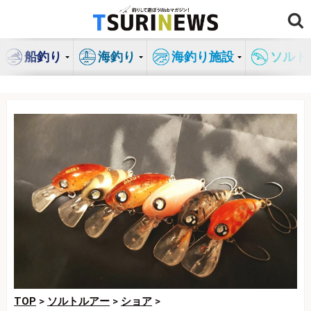
コ
ン
テ
船釣り
海釣り
海釣り施設
ソルト
ン
ツ
へ
ス
キ
ッ
プ
TOP
>
ソルトルアー
>
ショア
>