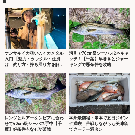
ケンサキイカ狙いのイカメタル
河川で70cm級シーバス2本キャ
入門 【魅力・タックル・仕掛
ッチ！【千葉】早巻きとジャー
け・釣り方・持ち帰り方を解
キングで悪条件を攻略
説】
レンジとルアーをシビアに合わ
本州最南端・串本で五目ジギン
せて60cm級シーバス手中【千
グ満喫 苦戦しながらも美味魚
葉】好条件もなぜか苦戦
でクーラー満タン！