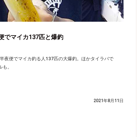
でマイカ137匹と爆釣
半夜便でマイカ釣る人137匹の大爆釣。ほかタイラバで
ルも。
2021年8月11日