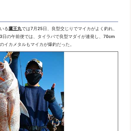
いる
鷹王丸
では7月25日、良型交じりでマイカがよく釣れ、
23日の午前便では、タイラバで良型マダイが連発し、70cm
のイカメタルもマイカが爆釣だった。