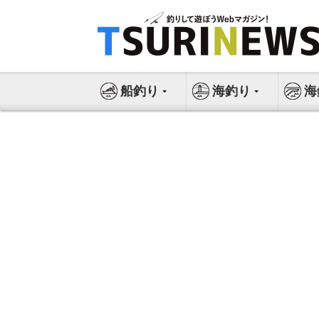
コ
ン
テ
ン
ツ
船釣り
海釣り
海
へ
ス
キ
ッ
プ