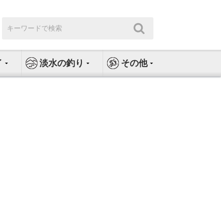
検
検
索:
索
イ
淡水の釣り
その他