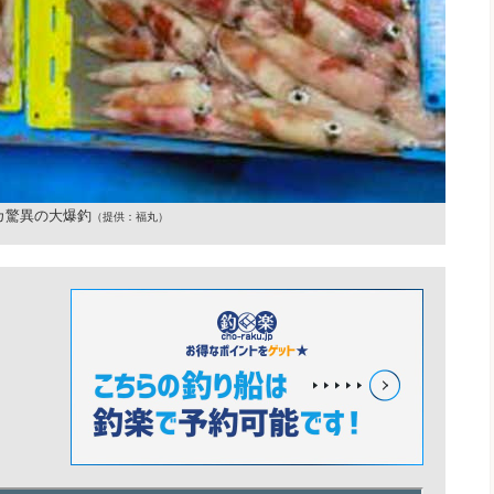
カ驚異の大爆釣
（提供：福丸）