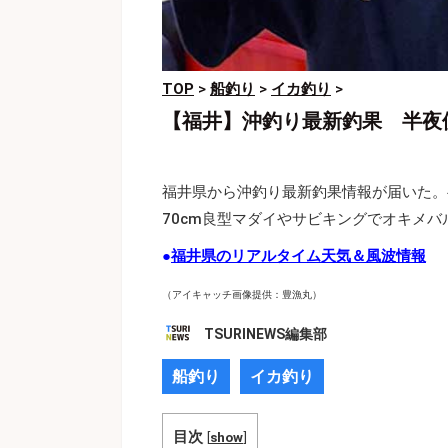
TOP
>
船釣り
>
イカ釣り
>
【福井】沖釣り最新釣果 半夜便
福井県から沖釣り最新釣果情報が届いた。
70cm良型マダイやサビキングでオキメバ
●
福井県のリアルタイム天気＆風波情報
（アイキャッチ画像提供：豊漁丸）
TSURINEWS編集部
船釣り
イカ釣り
目次
[
show
]