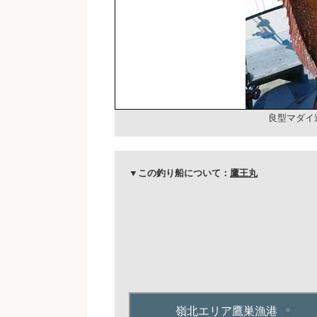
良型マダイ
▼この釣り船について：
鷹王丸