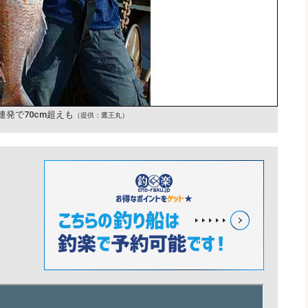
連発で70cm超えも
（提供：鷹王丸）