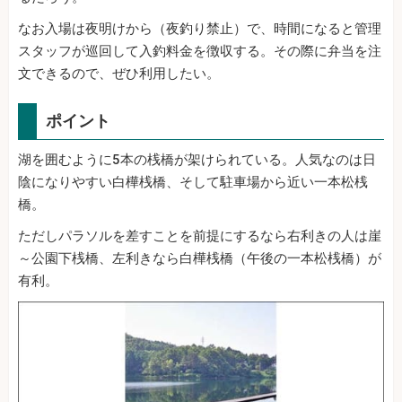
なお入場は夜明けから（夜釣り禁止）で、時間になると管理
スタッフが巡回して入釣料金を徴収する。その際に弁当を注
文できるので、ぜひ利用したい。
ポイント
湖を囲むように5本の桟橋が架けられている。人気なのは日
陰になりやすい白樺桟橋、そして駐車場から近い一本松桟
橋。
ただしパラソルを差すことを前提にするなら右利きの人は崖
～公園下桟橋、左利きなら白樺桟橋（午後の一本松桟橋）が
有利。