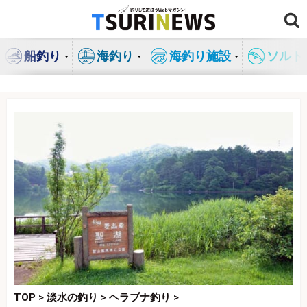
コ
ン
テ
船釣り
海釣り
海釣り施設
ソルト
ン
ツ
へ
ス
キ
ッ
プ
TOP
>
淡水の釣り
>
ヘラブナ釣り
>