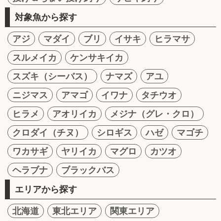
対象魚から探す
アジ
マダイ
ブリ
イサキ
ヒラマサ
スルメイカ
ケンサキイカ
スズキ（シーバス）
ナマズ
アユ
ニジマス
アマゴ
イワナ
タチウオ
ヒラメ
アオリイカ
メジナ（グレ・クロ）
クロダイ（チヌ）
シロギス
ハゼ
マゴチ
ワカサギ
ヤリイカ
マグロ
カツオ
ヘラブナ
ブラックバス
エリアから探す
北海道
東北エリア
関東エリア