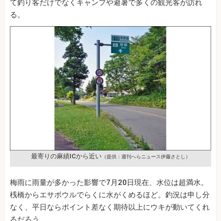
て釣り客だけでなくキャンプや避暑で多くの観光客が訪れ
る。
最寄りの麻績ICから近い
（提供：週刊へらニュース伊藤さとし）
梅雨に雨量が多かった影響で7月20日現在、水位は超満水。
桟橋からエサボウルでらくに水がくめるほど。釣況は申し分
なく、平日ならポイント差なく期待以上にウキが動いてくれ
るだろう。