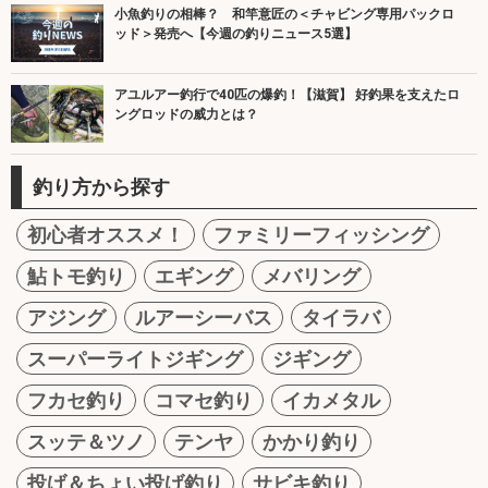
小魚釣りの相棒？ 和竿意匠の＜チャビング専用パックロ
ッド＞発売へ【今週の釣りニュース5選】
アユルアー釣行で40匹の爆釣！【滋賀】 好釣果を支えたロ
ングロッドの威力とは？
釣り方から探す
初心者オススメ！
ファミリーフィッシング
鮎トモ釣り
エギング
メバリング
アジング
ルアーシーバス
タイラバ
スーパーライトジギング
ジギング
フカセ釣り
コマセ釣り
イカメタル
スッテ＆ツノ
テンヤ
かかり釣り
投げ＆ちょい投げ釣り
サビキ釣り