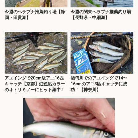
今週のヘラブナ推薦釣り場【静
今週の関東ヘラブナ推薦釣り場
岡・田貫湖】
【長野県・中綱湖】
アユイングで20cm級アユ16匹
酒匂川でのアユイングで14〜
キャッチ【京都】虹色鮎カラー
16cmのアユ3匹キャッチに成
のオトリミノーにヒット集中！
功！【神奈川】