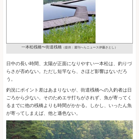
一本松桟橋〜街道桟橋
（提供：週刊へらニュース伊藤さとし）
日中の長い時間、太陽が正面になりやすい一本松は、釣りづ
らさが否めない。ただし短竿なら、さほど影響はないだろ
う。
釣況にポイント差はあまりないが、街道桟橋への入釣者は日
ごろから少ない。そのためエサ打ちがされず、魚が寄ってく
るまでに他の桟橋よりも時間がかかる。しかし、いったん魚
が寄ってしまえば、他と遜色ない。