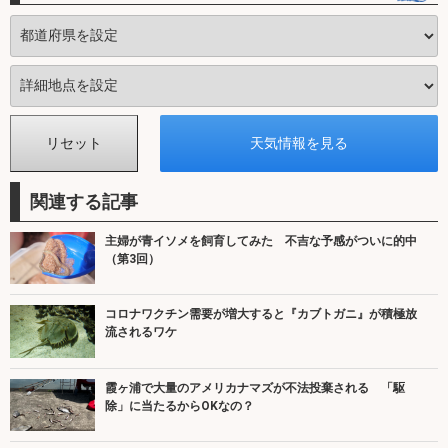
関連する記事
主婦が青イソメを飼育してみた 不吉な予感がついに的中
（第3回）
コロナワクチン需要が増大すると『カブトガニ』が積極放
流されるワケ
霞ヶ浦で大量のアメリカナマズが不法投棄される 「駆
除」に当たるからOKなの？