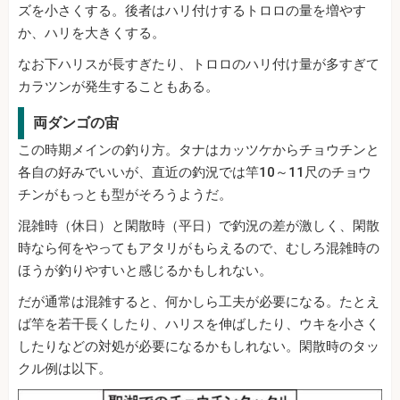
ズを小さくする。後者はハリ付けするトロロの量を増やす
か、ハリを大きくする。
なお下ハリスが長すぎたり、トロロのハリ付け量が多すぎて
カラツンが発生することもある。
両ダンゴの宙
この時期メインの釣り方。タナはカッツケからチョウチンと
各自の好みでいいが、直近の釣況では竿10～11尺のチョウ
チンがもっとも型がそろうようだ。
混雑時（休日）と閑散時（平日）で釣況の差が激しく、閑散
時なら何をやってもアタリがもらえるので、むしろ混雑時の
ほうが釣りやすいと感じるかもしれない。
だが通常は混雑すると、何かしら工夫が必要になる。たとえ
ば竿を若干長くしたり、ハリスを伸ばしたり、ウキを小さく
したりなどの対処が必要になるかもしれない。閑散時のタッ
クル例は以下。