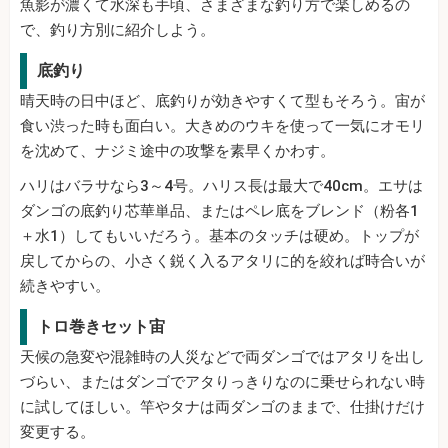
魚影が濃くて水深も手頃、さまざまな釣り方で楽しめるの
で、釣り方別に紹介しよう。
底釣り
晴天時の日中ほど、底釣りが効きやすくて型もそろう。宙が
食い渋った時も面白い。大きめのウキを使って一気にオモリ
を沈めて、ナジミ途中の攻撃を素早くかわす。
ハリはバラサなら3～4号。ハリス長は最大で40cm。エサは
ダンゴの底釣り芯華単品、またはペレ底をブレンド（粉各1
＋水1）してもいいだろう。基本のタッチは硬め。トップが
戻してからの、小さく鋭く入るアタリに的を絞れば時合いが
続きやすい。
トロ巻きセット宙
天候の急変や混雑時の人災などで両ダンゴではアタリを出し
づらい、またはダンゴでアタりっきりなのに乗せられない時
に試してほしい。竿やタナは両ダンゴのままで、仕掛けだけ
変更する。