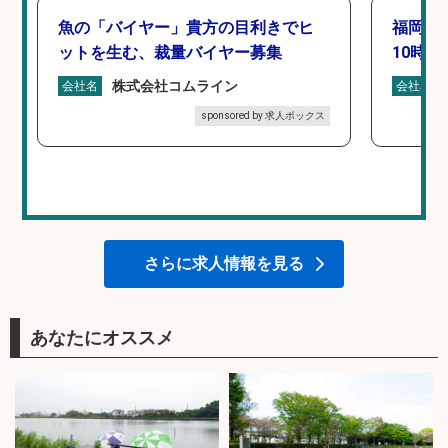
魚の「バイヤー」貴方の目利きでヒ
福岡「
ットを生む、裁量バイヤー募集
10時間
株式会社コムライン
会社名
会社名
sponsored by 求人ボックス
さらに求人情報を見る
あなたにオススメ