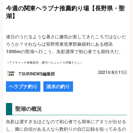
今週の関東ヘラブナ推薦釣り場【長野県・聖
湖】
連日のうだるような暑さに嫌気が差してきたころではないだ
ろうか？それならば長野県東筑摩郡麻績村にある標高
1000mの聖湖へ行こう。魚影濃厚で初心者でも期待大だ。
（アイキャッチ画像提供：週刊へらニュース伊藤さとし）
2021年8月11日
TSURINEWS編集部
ヘラブナ釣り
淡水の釣り
聖湖の概況
魚影は濃すぎるほどなので初心者でも簡単にアタリが出せる
し、腕に自信がある人なら数釣りの自己記録を狙ってみるの