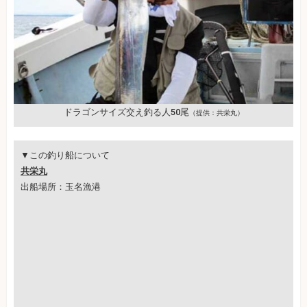
ドラゴンサイズ交え釣る人50尾
（提供：共栄丸）
▼この釣り船について
共栄丸
出船場所：玉名漁港