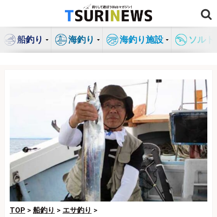
コ
ン
テ
船釣り
海釣り
海釣り施設
ソルト
ン
ツ
へ
ス
キ
ッ
プ
TOP
>
船釣り
>
エサ釣り
>