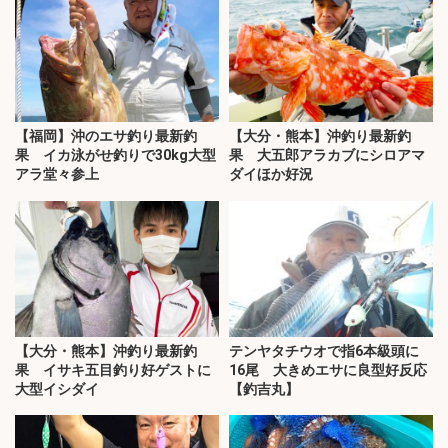
【福岡】沖のエサ釣り最新釣
【大分・熊本】沖釣り最新釣
果 イカ泳がせ釣りで30kg大型
果 大五郎アラカブにシロアマ
アラ堂々参上
ダイほか好況
【大分・熊本】沖釣り最新釣
テンヤタチウオで指6本級頭に
果 イサキ五目釣り好ゲストに
16尾 大きめエサに良型好反応
大型イシダイ
【釣吉丸】