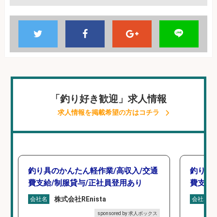
「釣り好き歓迎」求人情報
求人情報を掲載希望の方はコチラ
釣り具のかんたん軽作業/高収入/交通
釣り具
費支給/制服貸与/正社員登用あり
費支給
株式会社REnista
会社名
会社名
sponsored by 求人ボックス