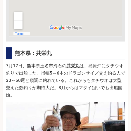
熊本県：共栄丸
7月17日、熊本県玉名市滑石の
共栄丸
は、島原沖にタチウオ
釣りで出船した。指幅5～6本のドラゴンサイズ交え釣る人で
30～50尾と順調に釣れている。これからもタチウオは大型
交えた数釣りが期待大だ。8月からはマダイ狙いでも出船開
始。