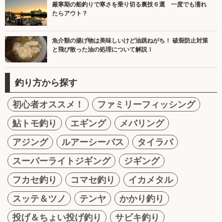
厳寒期の船釣りで寒さを乗り切る裏技６選 一度でも濡れ
たらアウト？
魚介類の揚げ物は美味しいけど油跳ねがち！ 破裂防止対策
と飛び散った油の処理について解説！
釣り方から探す
初心者オススメ！
ファミリーフィッシング
鮎トモ釣り
エギング
メバリング
アジング
ルアーシーバス
タイラバ
スーパーライトジギング
ジギング
フカセ釣り
コマセ釣り
イカメタル
スッテ＆ツノ
テンヤ
かかり釣り
投げ＆ちょい投げ釣り
サビキ釣り