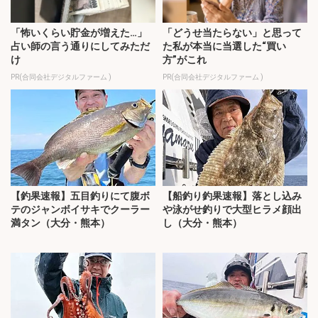
「怖いくらい貯金が増えた…」
「どうせ当たらない」と思って
占い師の言う通りにしてみただ
た私が本当に当選した“買い
け
方”がこれ
PR(合同会社デジタルファーム )
PR(合同会社デジタルファーム )
【釣果速報】五目釣りにて腹ボ
【船釣り釣果速報】落とし込み
テのジャンボイサキでクーラー
や泳がせ釣りで大型ヒラメ顔出
満タン（大分・熊本）
し（大分・熊本）