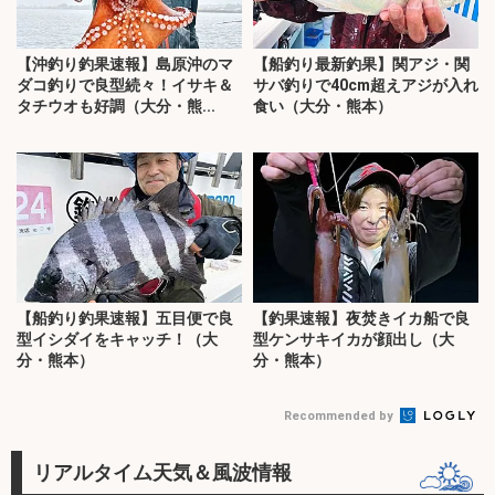
【沖釣り釣果速報】島原沖のマ
【船釣り最新釣果】関アジ・関
ダコ釣りで良型続々！イサキ＆
サバ釣りで40cm超えアジが入れ
タチウオも好調（大分・熊...
食い（大分・熊本）
【船釣り釣果速報】五目便で良
【釣果速報】夜焚きイカ船で良
型イシダイをキャッチ！（大
型ケンサキイカが顔出し（大
分・熊本）
分・熊本）
Recommended by
リアルタイム天気＆風波情報