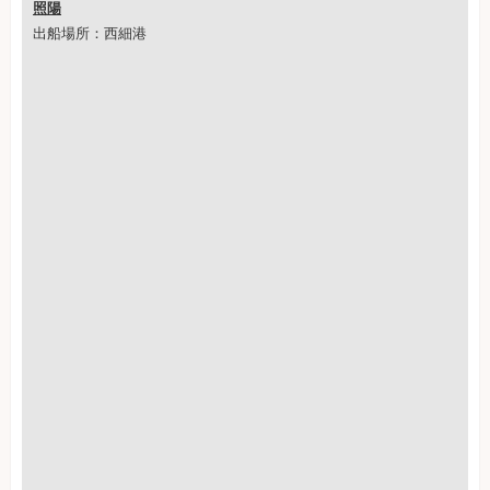
照陽
出船場所：西細港