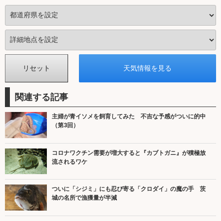
関連する記事
主婦が青イソメを飼育してみた 不吉な予感がついに的中
（第3回）
コロナワクチン需要が増大すると『カブトガニ』が積極放
流されるワケ
ついに「シジミ」にも忍び寄る「クロダイ」の魔の手 茨
城の名所で漁獲量が半減