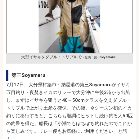
大型イサキをダブル・トリプルで
（提供：第一Soyamaru）
第三Soyamaru
7月17日、大分県杵築市・納屋港の第三Soyamaruがイサキ
五目釣り・夜焚きイカのリレーで大分沖に午後3時から出船
し、まずはイサキを狙うと40～50cmクラスを交えダブル・
トリプルで上がり土産を確保。その後、今シーズン初のイカ
釣りに移行すると、こちらも順調にヒットし続け釣る人50匹
の釣果を得た。船長は「小潮でもぼちぼち釣れたのでこれか
ら楽しみです。リレー便もお気軽にご利用ください」と話
す。