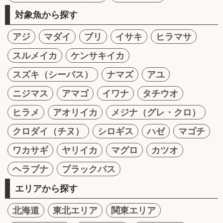
対象魚から探す
アジ
マダイ
ブリ
イサキ
ヒラマサ
スルメイカ
ケンサキイカ
スズキ（シーバス）
ナマズ
アユ
ニジマス
アマゴ
イワナ
タチウオ
ヒラメ
アオリイカ
メジナ（グレ・クロ）
クロダイ（チヌ）
シロギス
ハゼ
マゴチ
ワカサギ
ヤリイカ
マグロ
カツオ
ヘラブナ
ブラックバス
エリアから探す
北海道
東北エリア
関東エリア