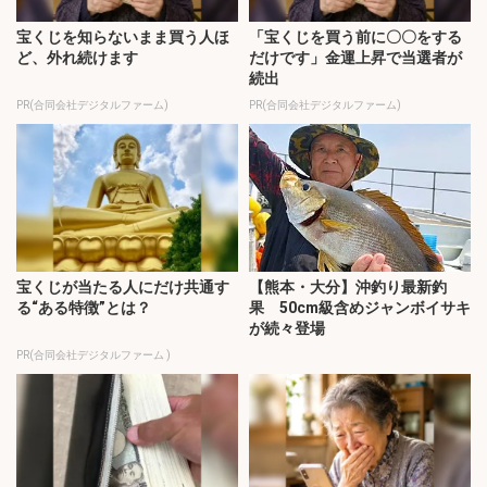
宝くじを知らないまま買う人ほ
「宝くじを買う前に〇〇をする
ど、外れ続けます
だけです」金運上昇で当選者が
続出
PR(合同会社デジタルファーム)
PR(合同会社デジタルファーム)
宝くじが当たる人にだけ共通す
【熊本・大分】沖釣り最新釣
る“ある特徴”とは？
果 50cm級含めジャンボイサキ
が続々登場
PR(合同会社デジタルファーム )