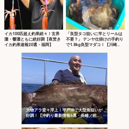
イカ100匹超え釣果続々！玄界
「良型タコ狙いに竿とリールは
灘・響灘ともに絶好調【夜焚き
不要？」 テンヤ仕掛けの手釣り
イカ釣果速報20選・福岡】
で1.8kg良型マダコ！【川崎
丸・東京湾】
大物アラ堂々浮上！平戸沖で大型魚狙いが
好調！【沖釣り最新情報6選・長崎／佐
賀】