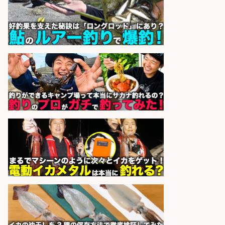
sponsored by 求人ボックス
精肉・青果・鮮魚販売/お魚のカッ
トや商品の陳列スタッフ 志布志市/
未経験歓迎×残業少なめ×車通勤OK/
鹿児島県/志布志市
株式会社ホットスタッフ鹿児島
会社名
sponsored by 求人ボックス
営業事務/「大津市」釣り具メーカ
ーの物流事務・営業アシスタント/
小野駅から徒歩6分/「時給1,300
円」/大型連休あり×残業なし×土日
祝休み/滋賀県
株式会社ホットスタッフ滋賀
会社名
sponsored by 求人ボックス