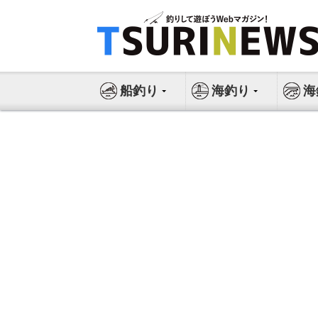
コ
ン
テ
ン
ツ
船釣り
海釣り
海
へ
ス
キ
ッ
プ