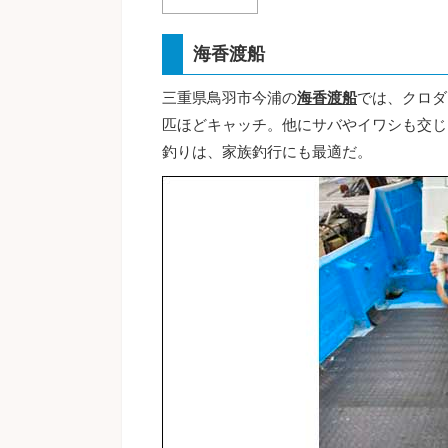
海香渡船
三重県鳥羽市今浦の
海香渡船
では、クロダ
匹ほどキャッチ。他にサバやイワシも交じ
釣りは、家族釣行にも最適だ。