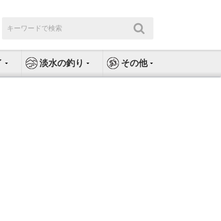
検
検
索:
索
イ
淡水の釣り
その他