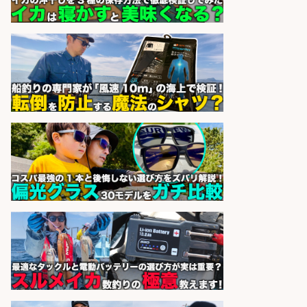
精肉・青果・鮮魚販売/志布志市周
辺でお魚のカットや商品の陳列スタ
ッフ/未経験歓迎×残業少なめ×車通
勤OK/鹿児島県/志布志市
株式会社ホットスタッフ鹿児島
会社名
sponsored by 求人ボックス
精肉・青果・鮮魚販売/志布志市内
でお魚のカットや商品の陳列スタッ
フ/車通勤OK×時間選べる×未経験歓
迎/鹿児島県/志布志市
株式会社ホットスタッフ鹿児島
会社名
sponsored by 求人ボックス
日払いOKで即日収入/製造スタッフ/
「堺市堺区」 土日祝休みで年間休日
126日&入社祝金10万円/堺市堺区の