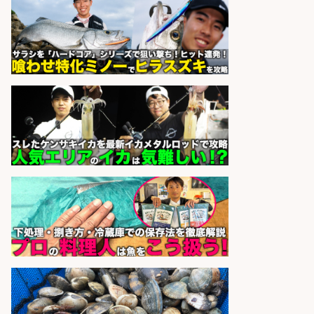
工場で自転車部品や釣り具の組立/
日払いOK・未経験歓迎/大阪府
パーソルファクトリーパートナ
会社名
ーズ株式会社
sponsored by 求人ボックス
魚の「バイヤー」貴方の目利きでヒ
ットを生む、裁量バイヤー募集
株式会社コムライン
会社名
sponsored by 求人ボックス
さらに求人情報を見る