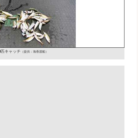
0匹キャッチ
（提供：海香渡船）