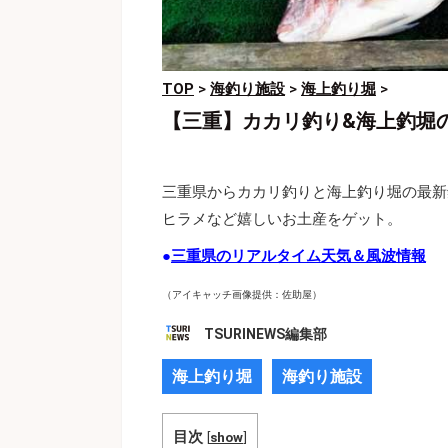
TOP
>
海釣り施設
>
海上釣り堀
>
【三重】カカリ釣り&海上釣堀
三重県からカカリ釣りと海上釣り堀の最新
ヒラメなど嬉しいお土産をゲット。
●
三重県のリアルタイム天気＆風波情報
（アイキャッチ画像提供：佐助屋）
TSURINEWS編集部
海上釣り堀
海釣り施設
目次
[
show
]