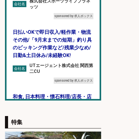
株式会社スポーツライフプラネ
会社名
ッツ
sponsored by 求人ボックス
日払いOKで即日収入/軽作業・物流
その他/「9月末までの短期」釣り具
のピッキング作業など/残業少なめ/
日勤&土日休み/未経験OK!
UTエージェント株式会社 関西第
会社名
二CU
sponsored by 求人ボックス
和食, 日本料理・懐石料理/店長・店
長候補/本物を知る大人の隠れ家!魚
の価値を上げ、地域を元気に!店長候
補募集
特集
酒場あらかぶ 酒場あらかぶ
会社名