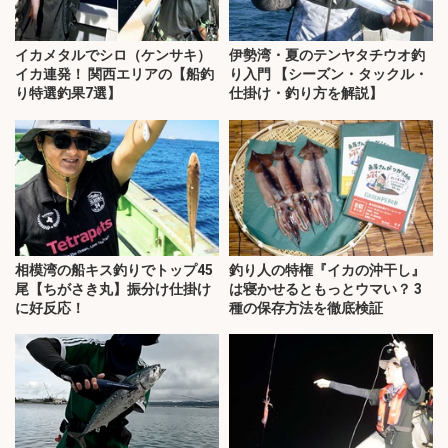
イカメタルでシロ（ケンサキ）
伊勢湾・夏のテンヤタチウオ釣
イカ連発！ 関西エリアの【船釣
り入門 【シーズン・タックル・
り特選釣果7選】
仕掛け・釣り方を解説】
相模湾の船キス釣りでトップ45
釣り人の特権『イカの沖干し』
尾【ちがさき丸】振分け仕掛け
は寝かせるともっとウマい？ 3
に好反応！
種の保存方法を徹底検証