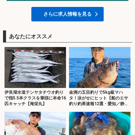
さらに求人情報を見る
あなたにオススメ
伊良湖水道テンヤタチウオ釣り
金洲の五目釣りで5kg級マハ
で指5.5本クラスを筆頭に本命16
タ！泳がせにヒット【船のエサ
匹キャッチ【海栄丸】
釣り釣果速報12選・愛知／静
岡】