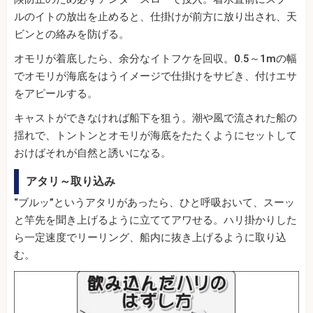
ルのイトの放出を止めると、仕掛けが前方に放り出され、天
ビンとの絡みを防げる。
オモリが着底したら、余分なイトフケを回収。0.5～1mの幅
でオモリが海底をはうイメージで仕掛けをサビき、付けエサ
をアピールする。
キャストができなければ船下を狙う。潮や風で流された船の
揺れで、トントンとオモリが海底をたたくようにセットして
おけばそれが自然と誘いになる。
アタリ～取り込み
“ブルッ”というアタリがあったら、ひと呼吸おいて、スーッ
と竿先を聞き上げるように立ててアワせる。ハリ掛かりした
ら一定速度でリーリング、船内に抜き上げるように取り込
む。