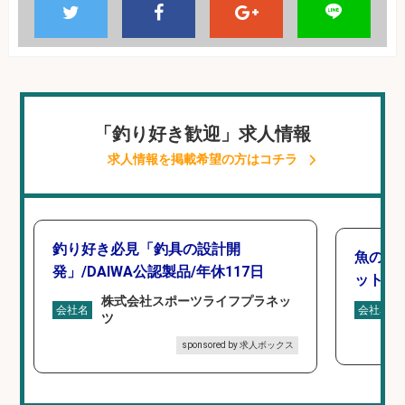
「釣り好き歓迎」求人情報
求人情報を掲載希望の方はコチラ
釣り好き必見「釣具の設計開
魚の「
発」/DAIWA公認製品/年休117日
ットを
株式会社スポーツライフプラネッ
会社名
会社名
ツ
sponsored by 求人ボックス