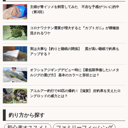
主婦が青イソメを飼育してみた 不吉な予感がついに的中
（第3回）
コロナワクチン需要が増大すると『カブトガニ』が積極放
流されるワケ
実は大事な【釣りと睡眠の関係】 質が高い睡眠で釣果も
アップする？
オフショアジギングデビュー時に【最低限準備したいメタ
ルジグの選び方】 基本のカラーと形状とは？
アユルアー釣行で40匹の爆釣！【滋賀】 好釣果を支えたロ
ングロッドの威力とは？
釣り方から探す
初心者オススメ！
ファミリーフィッシング