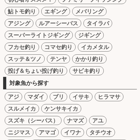
鮎トモ釣り
エギング
メバリング
アジング
ルアーシーバス
タイラバ
スーパーライトジギング
ジギング
フカセ釣り
コマセ釣り
イカメタル
スッテ＆ツノ
テンヤ
かかり釣り
投げ＆ちょい投げ釣り
サビキ釣り
対象魚から探す
アジ
マダイ
ブリ
イサキ
ヒラマサ
スルメイカ
ケンサキイカ
スズキ（シーバス）
ナマズ
アユ
ニジマス
アマゴ
イワナ
タチウオ