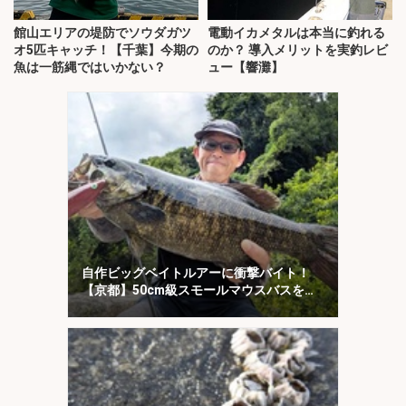
館山エリアの堤防でソウダガツ
電動イカメタルは本当に釣れる
オ5匹キャッチ！【千葉】今期の
のか？ 導入メリットを実釣レビ
魚は一筋縄ではいかない？
ュー【響灘】
自作ビッグベイトルアーに衝撃バイト！
【京都】50cm級スモールマウスバスをキ
ャッチ