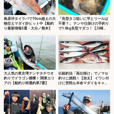
島原沖タイラバで70cm超えの大
「良型タコ狙いに竿とリールは
物交えマダイ好ヒット中【船釣
不要？」 テンヤ仕掛けの手釣り
り最新情報5選・大分／熊本】
で1.8kg良型マダコ！【川崎
丸・東京湾】
大人気の東京湾テンヤタチウオ
伝統釣法「高仕掛け」でノマセ
釣りでドラゴン捕獲！ 関東エリ
釣りに挑戦！【加太】 イワシ付
アの【船釣り特選釣果7選】
けに苦戦も本命マダイをキャッ
チ！