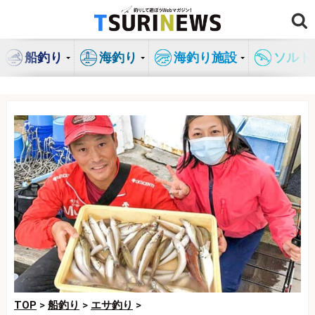
コ
ン
テ
船釣り
海釣り
海釣り施設
ソルト
ン
ツ
へ
ス
キ
ッ
プ
TOP
>
船釣り
>
エサ釣り
>