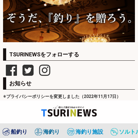
TSURINEWSをフォローする
お知らせ
※プライバシーポリシーを変更しました（2022年11月17日）
船釣り
海釣り
海釣り施設
ソルト