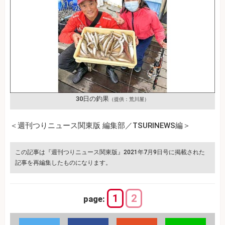
30日の釣果
（提供：荒川屋）
＜週刊つりニュース関東版 編集部／TSURINEWS編＞
この記事は『週刊つりニュース関東版』2021年7月9日号に掲載された
記事を再編集したものになります。
1
2
page: