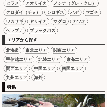
ヒラメ
アオリイカ
メジナ（グレ・クロ）
クロダイ（チヌ）
シロギス
ハゼ
マゴチ
ワカサギ
ヤリイカ
マグロ
カツオ
ヘラブナ
ブラックバス
エリアから探す
北海道
東北エリア
関東エリア
甲信越エリア
北陸エリア
東海エリア
関西エリア
中国エリア
四国エリア
九州エリア
海外
特集