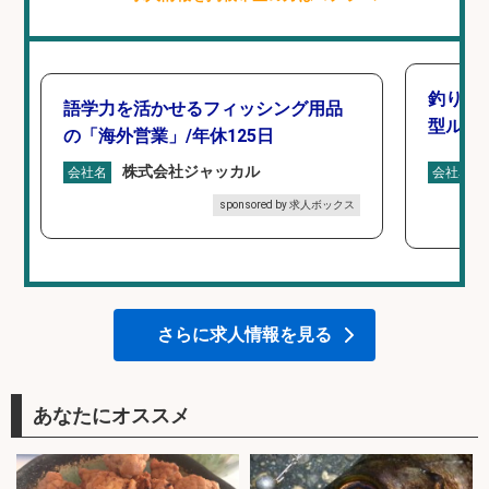
釣り好
語学力を活かせるフィッシング用品
型ルー
の「海外営業」/年休125日
株式会社ジャッカル
会社名
会社名
sponsored by 求人ボックス
さらに求人情報を見る
あなたにオススメ