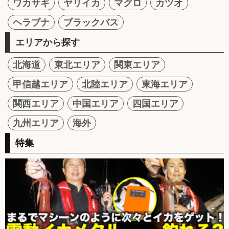
ワカサギ
ヤリイカ
マグロ
カツオ
ヘラブナ
ブラックバス
エリアから探す
北海道
東北エリア
関東エリア
甲信越エリア
北陸エリア
東海エリア
関西エリア
中国エリア
四国エリア
九州エリア
海外
特集