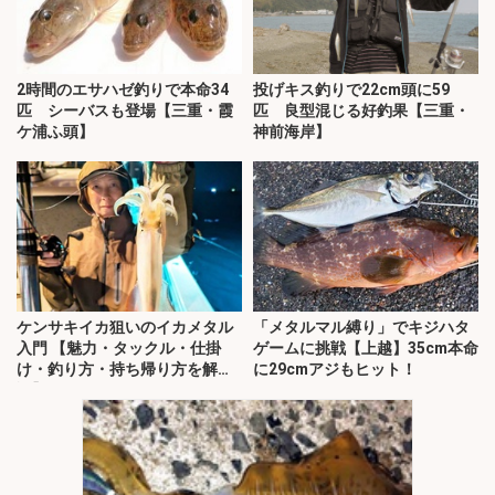
2時間のエサハゼ釣りで本命34
投げキス釣りで22cm頭に59
匹 シーバスも登場【三重・霞
匹 良型混じる好釣果【三重・
ケ浦ふ頭】
神前海岸】
ケンサキイカ狙いのイカメタル
「メタルマル縛り」でキジハタ
入門 【魅力・タックル・仕掛
ゲームに挑戦【上越】35cm本命
け・釣り方・持ち帰り方を解
に29cmアジもヒット！
説】