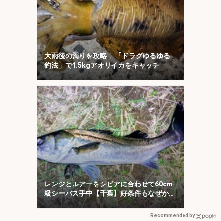
大雨後の濁りを攻略！ 「ドラグゆるゆる
釣法」で1.5kgアオリイカをキャッチ
レンジとルアーをシビアに合わせて60cm
級シーバス手中【千葉】好条件もなぜか苦
戦
Recommended by