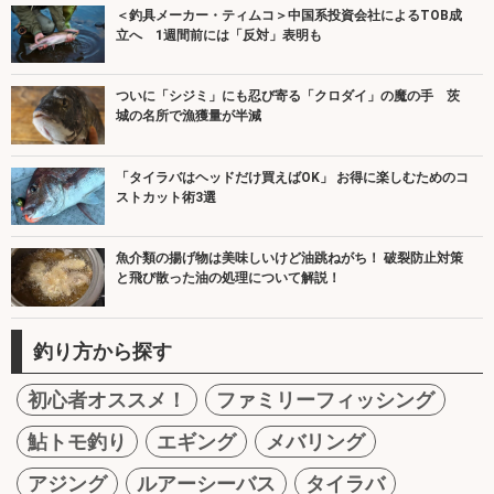
＜釣具メーカー・ティムコ＞中国系投資会社によるTOB成
立へ 1週間前には「反対」表明も
ついに「シジミ」にも忍び寄る「クロダイ」の魔の手 茨
城の名所で漁獲量が半減
「タイラバはヘッドだけ買えばOK」 お得に楽しむためのコ
ストカット術3選
魚介類の揚げ物は美味しいけど油跳ねがち！ 破裂防止対策
と飛び散った油の処理について解説！
釣り方から探す
初心者オススメ！
ファミリーフィッシング
鮎トモ釣り
エギング
メバリング
アジング
ルアーシーバス
タイラバ