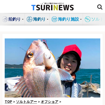
コ
ン
テ
船釣り
海釣り
海釣り施設
ソルト
ン
ツ
へ
ス
キ
ッ
プ
TOP
>
ソルトルアー
>
オフショア
>