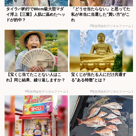
タイラバ釣行で80cm級大型マダ
「どうせ当たらない」と思ってた
イ浮上【三重】人肌に温めたヘッ
私が本当に当選した“買い方”がこ
ドが的中？
れ
PR(合同会社デジタルファーム )
【宝くじ当てたことない人はこ
宝くじが当たる人にだけ共通す
れ】同じ結果、繰り返しますか？
る“ある特徴”とは？
PR(合同会社デジタルファーム )
PR(合同会社デジタルファーム )