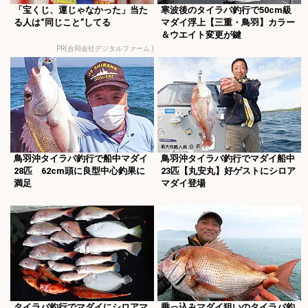
「宝くじ、運じゃなかった」当た
寒波後のタイラバ釣行で50cm級
る人は“同じこと”してる
マダイ浮上【三重・鳥羽】カラー
＆ウエイト変更が鍵
PR(合同会社デジタルファーム )
鳥羽沖タイラバ釣行で船中マダイ
鳥羽沖タイラバ釣行でマダイ船中
28匹 62cm頭に良型中心釣果に
23匹【丸安丸】好ゲストにシロア
満足
マダイ登場
タイラバ釣行でマダイにシロアマ
乗っ込みマダイ狙いのタイラバ釣