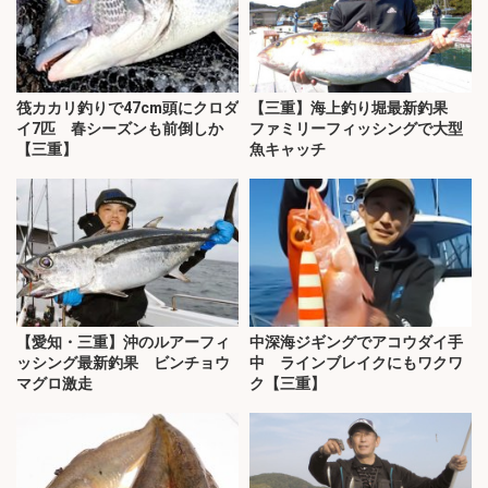
筏カカリ釣りで47cm頭にクロダ
【三重】海上釣り堀最新釣果
イ7匹 春シーズンも前倒しか
ファミリーフィッシングで大型
【三重】
魚キャッチ
【愛知・三重】沖のルアーフィ
中深海ジギングでアコウダイ手
ッシング最新釣果 ビンチョウ
中 ラインブレイクにもワクワ
マグロ激走
ク【三重】