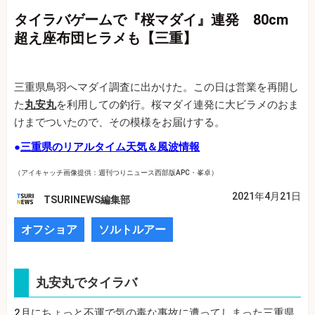
タイラバゲームで『桜マダイ』連発 80cm
超え座布団ヒラメも【三重】
三重県鳥羽へマダイ調査に出かけた。この日は営業を再開し
た
丸安丸
を利用しての釣行。桜マダイ連発に大ビラメのおま
けまでついたので、その模様をお届けする。
●
三重県のリアルタイム天気＆風波情報
（アイキャッチ画像提供：週刊つりニュース西部版APC・峯卓）
2021年4月21日
TSURINEWS編集部
オフショア
ソルトルアー
丸安丸でタイラバ
2月にちょっと不運で気の毒な事故に遭ってしまった三重県