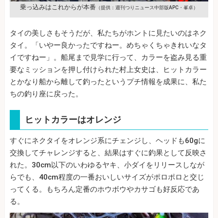
乗っ込みはこれからが本番
（提供：週刊つりニュース中部版APC・峯卓）
タイの美しさもそうだが、私たちがホントに見たいのはネク
タイ。「いやー良かったですねー。めちゃくちゃきれいなタ
イですねー」。船尾まで見学に行って、カラーを盗み見る重
要なミッションを押し付けられた村上女史は、ヒットカラー
とかなり船から離して釣ったというプチ情報を成果に、私た
ちの釣り座に戻った。
ヒットカラーはオレンジ
すぐにネクタイをオレンジ系にチェンジし、ヘッドも60gに
交換してチャレンジすると、結果はすぐに釣果として反映さ
れた。30cm以下のいわゆるヤキ、小ダイをリリースしなが
らでも、40cm程度の一番おいしいサイズがポロポロと交じ
ってくる。もちろん定番のホウボウやカサゴも好反応であ
る。