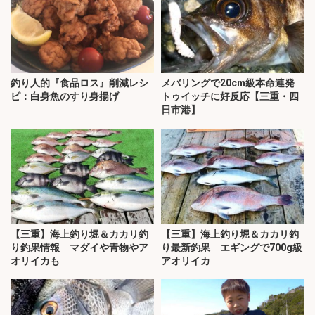
釣り人的『食品ロス』削減レシ
メバリングで20cm級本命連発
ピ：白身魚のすり身揚げ
トゥイッチに好反応【三重・四
日市港】
【三重】海上釣り堀＆カカリ釣
【三重】海上釣り堀＆カカリ釣
り釣果情報 マダイや青物やア
り最新釣果 エギングで700g級
オリイカも
アオリイカ