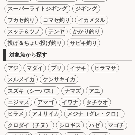
スーパーライトジギング
ジギング
フカセ釣り
コマセ釣り
イカメタル
スッテ＆ツノ
テンヤ
かかり釣り
投げ＆ちょい投げ釣り
サビキ釣り
対象魚から探す
アジ
マダイ
ブリ
イサキ
ヒラマサ
スルメイカ
ケンサキイカ
スズキ（シーバス）
ナマズ
アユ
ニジマス
アマゴ
イワナ
タチウオ
ヒラメ
アオリイカ
メジナ（グレ・クロ）
クロダイ（チヌ）
シロギス
ハゼ
マゴチ