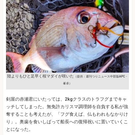
陸よりもひと足早く桜マダイが咲いた
（提供：週刊つりニュース中部版APC・
峯卓）
剣屋の赤瀬君にいたっては、2kgクラスのトラフグまでキャ
ッチしてしまった。無免許カリスマ調理師を自負する私が強
奪することも考えたが、「フグ食えば、仏もわれもなかりけ
り」。奥歯を食いしばって船長への復帰祝いに置いていくこ
とになった。