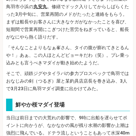
鳥羽市小浜の
丸安丸
。修繕でドック入りしてからしばらくた
った3月中旬に、営業再開のメドがたったと連絡をもらう。
まずは船長やお客さんに大きなケガがなかったことを喜び、
短期間で営業再開にこぎつけた苦労をねぎっていると、船長
がなにやら熱く語りだす。
「そんなことよりもなぁ峯さん、タイの腹が膨れてきとるん
や！」あぁ、この人ほとんどビョーキだわ（笑）。プレ乗っ
込みとも言うべきマダイが動き始めたようだ。
そこで、頑鉄ジグやタイラバの参力プロスペックで鳥羽では
おなじみの剣（つるぎ）屋と某釣具店店長を巻き込み、3人
で3月23日に鳥羽マダイ調査に出かけてみた。
鮮やか桜マダイ登場
当日は前日までの大荒れの影響で、9時に出船を遅らせてポ
イントに向かうが、なかなかの風が残り水潮の影響か上潮は
強烈に飛んでいる。ドテラ流しということもあって水深40m