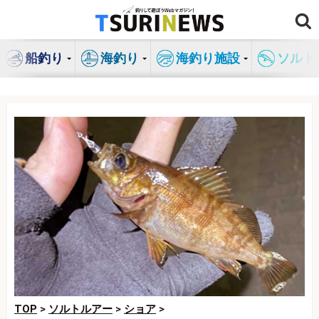
コ
ン
テ
船釣り
海釣り
海釣り施設
ソルト
ン
ツ
へ
ス
キ
ッ
プ
TOP
>
ソルトルアー
>
ショア
>