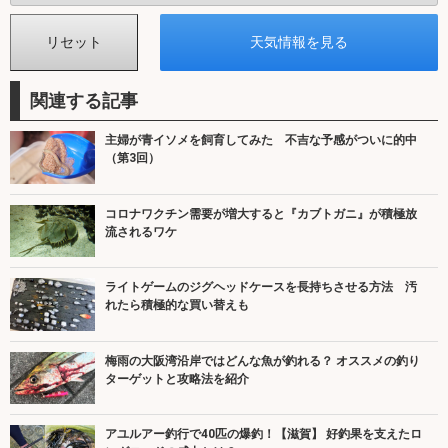
関連する記事
主婦が青イソメを飼育してみた 不吉な予感がついに的中
（第3回）
コロナワクチン需要が増大すると『カブトガニ』が積極放
流されるワケ
ライトゲームのジグヘッドケースを長持ちさせる方法 汚
れたら積極的な買い替えも
梅雨の大阪湾沿岸ではどんな魚が釣れる？ オススメの釣り
ターゲットと攻略法を紹介
アユルアー釣行で40匹の爆釣！【滋賀】 好釣果を支えたロ