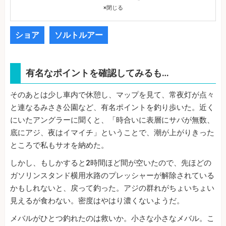
×
閉じる
ショア
ソルトルアー
有名なポイントを確認してみるも…
そのあとは少し車内で休憩し、マップを見て、常夜灯が点々
と連なるみさき公園など、有名ポイントを釣り歩いた。近く
にいたアングラーに聞くと、「時合いに表層にサバが無数、
底にアジ、夜はイマイチ」ということで、潮が上がりきった
ところで私もサオを納めた。
しかし、もしかすると2時間ほど間が空いたので、先ほどの
ガソリンスタンド横用水路のプレッシャーが解除されている
かもしれないと、戻って釣った。アジの群れがちょいちょい
見えるが食わない。密度はやはり濃くないようだ。
メバルがひとつ釣れたのは救いか。小さな小さなメバル。こ