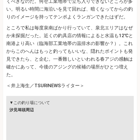
くべきなのだ。何せ工業地帯で立ち入りできないところが多
い。明るい時間に海沿いを見て回れば、暗くなってからの釣
りのイメージを持ってテンポよくランガンできたはずだ。
ところで私は毎度泉南ばかり行っていて、泉北エリアはなぜ
か未探掘だった。近くの釣具店の情報によると水温も12℃と
南港より高い（臨海部工業地帯の温排水の影響か？）。これ
からこのへんはもっと釣ってもいいな、隠れたポイントも発
見できたら、と企む。一番難しいといわれる春アジの感触は
確かにあって、今後のアジングの候補の場所がひとつ増え
た。
＜井上海生／TSURINEWSライター＞
▼この釣り場について
汐見埠頭周辺