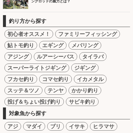
ングロッドの威力とは？
釣り方から探す
初心者オススメ！
ファミリーフィッシング
鮎トモ釣り
エギング
メバリング
アジング
ルアーシーバス
タイラバ
スーパーライトジギング
ジギング
フカセ釣り
コマセ釣り
イカメタル
スッテ＆ツノ
テンヤ
かかり釣り
投げ＆ちょい投げ釣り
サビキ釣り
対象魚から探す
アジ
マダイ
ブリ
イサキ
ヒラマサ