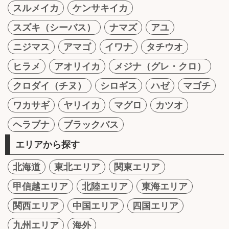
スルメイカ
ケンサキイカ
スズキ（シーバス）
ナマズ
アユ
ニジマス
アマゴ
イワナ
タチウオ
ヒラメ
アオリイカ
メジナ（グレ・クロ）
クロダイ（チヌ）
シロギス
ハゼ
マゴチ
ワカサギ
ヤリイカ
マグロ
カツオ
ヘラブナ
ブラックバス
エリアから探す
北海道
東北エリア
関東エリア
甲信越エリア
北陸エリア
東海エリア
関西エリア
中国エリア
四国エリア
九州エリア
海外