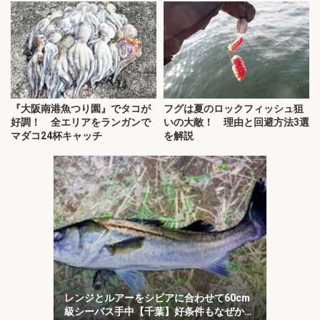
『大阪南港魚つり園』でタコが
フグは夏のロックフィッシュ狙
好調！ 全エリアをランガンで
いの大敵！ 理由と回避方法3選
マダコ24杯キャッチ
を解説
レンジとルアーをシビアに合わせて60cm
級シーバス手中【千葉】好条件もなぜか苦