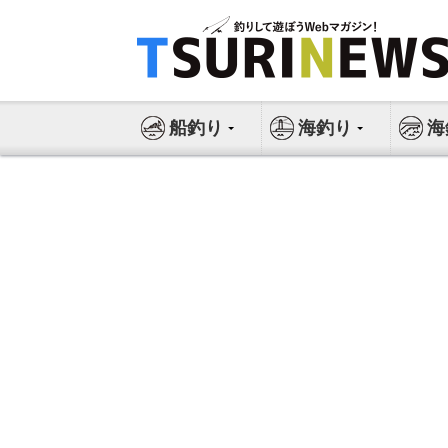
コ
ン
テ
ン
ツ
船釣り
海釣り
海
へ
ス
キ
ッ
プ