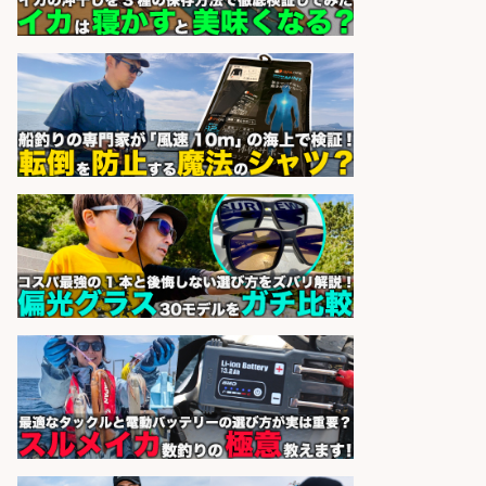
市」「時給1,150円〜」志布志市内
でお魚のカットや商品の陳列スタッ
フ/車通勤OK×時間選べる×未経験歓
迎/鹿児島県/志布志市
株式会社ホットスタッフ鹿児島
会社名
sponsored by 求人ボックス
日払いOKで即日収入/製造スタッフ/
「堺市堺区」「時給1,600円」入社
祝金10万円/自転車部品や釣り具の
組立/堺市堺区の工場/未経験歓迎
パーソルファクトリーパートナ
会社名
ーズ株式会社
sponsored by 求人ボックス
仕分け・シール貼り/釣り具などの
出荷作業/兵庫県/神戸市北区