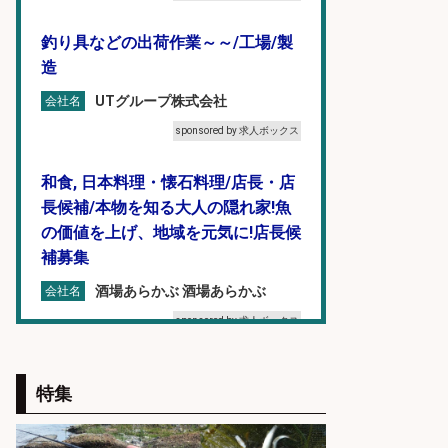
釣り具などの出荷作業～～/工場/製
造
UTグループ株式会社
会社名
sponsored by 求人ボックス
和食, 日本料理・懐石料理/店長・店
長候補/本物を知る大人の隠れ家!魚
の価値を上げ、地域を元気に!店長候
補募集
酒場あらかぶ 酒場あらかぶ
会社名
sponsored by 求人ボックス
釣り好き必見「釣具の設計開
特集
発」/DAIWA公認製品/年休117日
株式会社スポーツライフプラネ
会社名