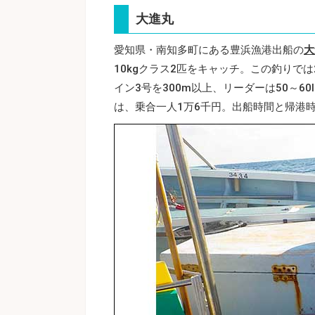
大進丸
愛知県・南知多町にある豊浜漁港出船の
大
10kgクラス2匹をキャッチ。この釣りでは
イン3号を300m以上、リーダーは50～
は、乗合一人1万6千円。出船時間と帰港