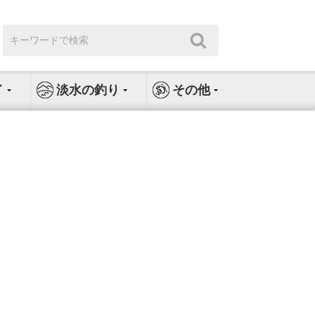
検
検
索:
索
イ
淡水の釣り
その他