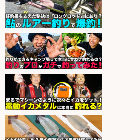
株式会社ホットスタッフ鹿児島
会社名
sponsored by 求人ボックス
精肉・青果・鮮魚販売/「志布志
市」「時給1,150円〜」志布志市で
お魚のカットや商品の陳列業務/時
間選べる×未経験歓迎×残業少なめ/
鹿児島県/志布志市
株式会社ホットスタッフ鹿児島
会社名
sponsored by 求人ボックス
精肉・青果・鮮魚販売/「志布志
市」「時給1,150円〜」志布志市内
でお魚のカットや商品の陳列スタッ
フ/車通勤OK×時間選べる×未経験歓
迎/鹿児島県/志布志市