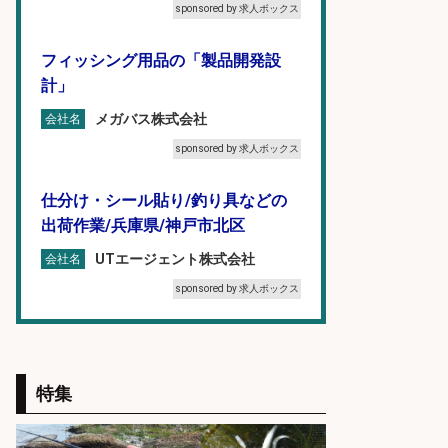
sponsored by 求人ボックス
フィッシング用品の「製品開発設
計」
メガバス株式会社
会社名
sponsored by 求人ボックス
仕分け・シール貼り/釣り具などの
出荷作業/兵庫県/神戸市北区
UTエージェント株式会社
会社名
sponsored by 求人ボックス
精肉・青果・鮮魚販売/「志布志
市」お魚のカットや商品の陳列業
務/「時給1,150円〜」/時間選べる×
特集
未経験歓迎×残業少なめ/鹿児島県/
志布志市