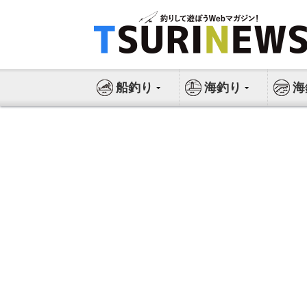
コ
ン
テ
ン
ツ
船釣り
海釣り
海
へ
ス
キ
ッ
プ