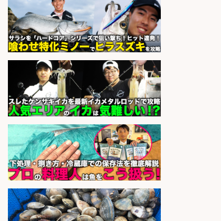
販売スタッフ/「未経験歓迎」魚を
捌く作業なし!イオン食品売場スタッ
フ募集/東京都/目黒区
イオンスタイル碑文谷店
会社名
sponsored by 求人ボックス
さらに求人情報を見る