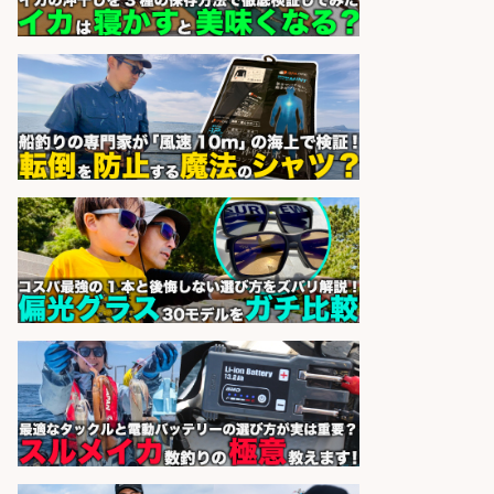
株式会社ホットスタッフ鹿児島
会社名
sponsored by 求人ボックス
魚をさばける方必見「鮮魚部門スタ
ッフ」/3つの働き方が選べる
株式会社旬
会社名
sponsored by 求人ボックス
日払いOKで即日収入/製造スタッフ/
「広島市佐伯区」「時給1,200円」
日払いOK!広島市佐伯区でお魚のパ
ック詰めや品出しスタッフ/未経験
歓迎×残業少なめ×週4日〜OK/広島
県/広島市西区
株式会社ホットスタッフ五日市
会社名
sponsored by 求人ボックス