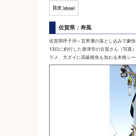
目次
[
show
]
佐賀県：寿風
佐賀県呼子沖～玄界灘の落とし込みで豪快
13日に釣行した唐津市の古賀さん（写真
ラメ、大ダイに高級根魚も加わる本格シー