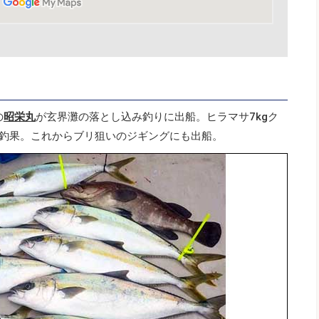
の
昭栄丸
が玄界灘の落とし込み釣りに出船。ヒラマサ7kgク
の釣果。これからブリ狙いのジギングにも出船。