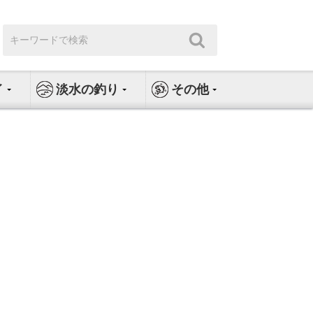
検
検
索:
索
イ
淡水の釣り
その他