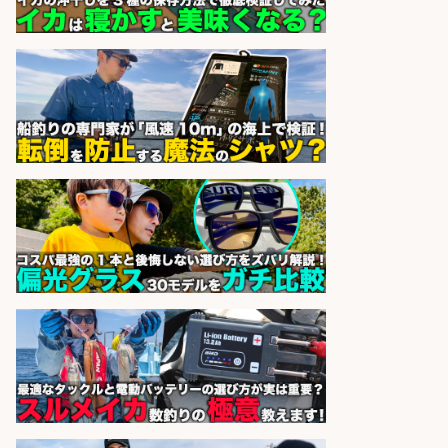
精肉・青果・鮮魚販売/志布志市周
辺でお魚のカットや商品の陳列スタ
ッフ/未経験歓迎×残業少なめ×車通
勤OK/鹿児島県/志布志市
株式会社ホットスタッフ鹿児島
会社名
sponsored by 求人ボックス
釣り具などの出荷作業～～/工場/製
造
UTグループ株式会社
会社名
sponsored by 求人ボックス
和食, 日本料理・懐石料理/店長・店
長候補/ライブ感が満載!魚の価値を
上げ、食とエンタメで地域を元気に!
店長候補募集