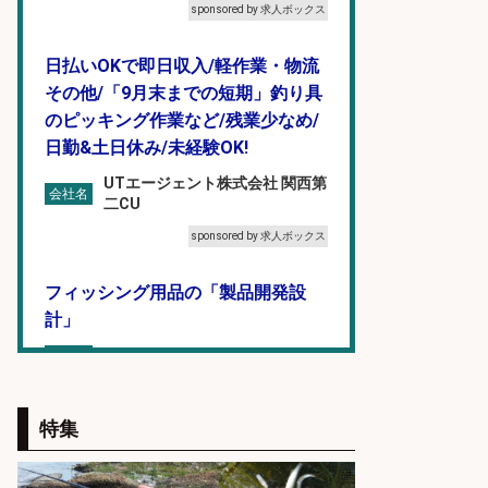
sponsored by 求人ボックス
日払いOKで即日収入/軽作業・物流
その他/「9月末までの短期」釣り具
のピッキング作業など/残業少なめ/
日勤&土日休み/未経験OK!
UTエージェント株式会社 関西第
会社名
二CU
sponsored by 求人ボックス
フィッシング用品の「製品開発設
計」
メガバス株式会社
会社名
sponsored by 求人ボックス
特集
和食, 居酒屋/キッチンスタッフ/天草
の魚と馬刺しの店 キッチンスタッフ