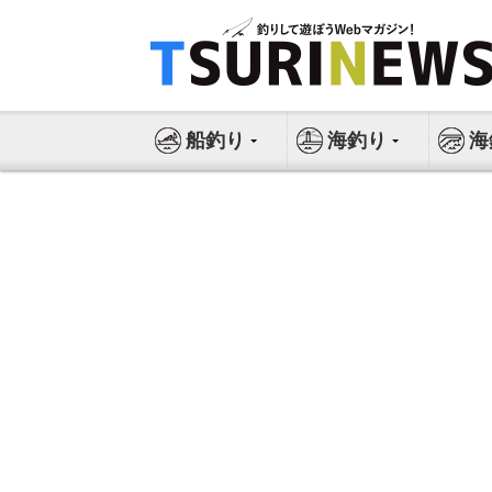
コ
ン
テ
ン
ツ
船釣り
海釣り
海
へ
ス
キ
ッ
プ