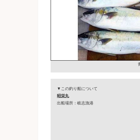
▼この釣り船について
昭栄丸
出船場所：岐志漁港