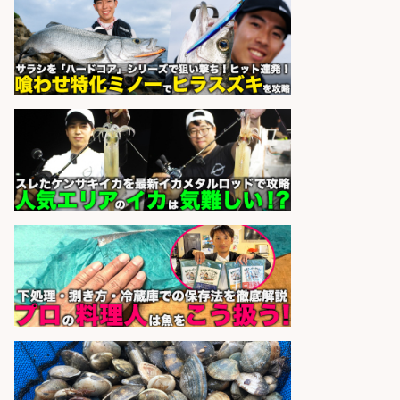
魚と肴 いとおかし 魚と肴 いとお
会社名
かし
sponsored by 求人ボックス
さらに求人情報を見る