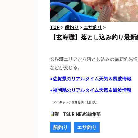
TOP
>
船釣り
>
エサ釣り
>
【玄海灘】落とし込み釣り最新
玄界灘エリアから落とし込みの最新釣果情報
などが交じる。
●
佐賀県のリアルタイム天気＆風波情報
●
福岡県のリアルタイム天気＆風波情報
（アイキャッチ画像提供：朝日丸）
TSURINEWS編集部
船釣り
エサ釣り