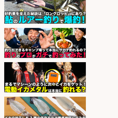
正社員募集
天草の魚と馬刺しの店 魚粋 天草
会社名
の魚と馬刺しの店 魚粋
sponsored by 求人ボックス
レジ打ち/日払いOK/おさかなの三枚
おろし/新潟県/小千谷市
株式会社G&G
会社名
sponsored by 求人ボックス
和食, 日本料理・懐石料理/店長・店
長候補/本物を知る大人の隠れ家!魚
の価値を上げ、地域を元気に!店長候
補募集
酒場あらかぶ 酒場あらかぶ
会社名
sponsored by 求人ボックス