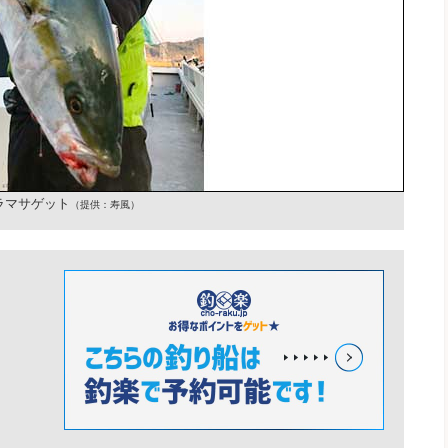
ラマサゲット
（提供：寿風）