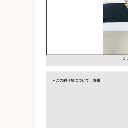
ヒ
▼この釣り船について：
寿風