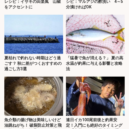
レシピ：イサキの田楽風 山椒
シピ：マルアジの酢洗い 4～5
をアクセントに
分漬ければOK
夏枯れで釣れない時期はどう過
「猛暑で魚が消える？」 夏の高
ごす？ 秋に差がつくおすすめの
水温が釣果に与える影響と攻略
過ごし方3選
法
魚介類の揚げ物は美味しいけど
連日イカ100尾前後と釣果安
油跳ねがち！ 破裂防止対策と飛
定！入門にも絶好のタイミング