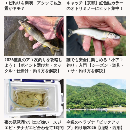
エビ釣りを満喫 アタッても放
キャッチ【京都】虹色鮎カラー
置がキモ？
のオトリミノーにヒット集中！
2026盛夏のアユ友釣りを攻略し
誰でも安全に楽しめる「小アユ
よう！【ポイント選び方・タッ
釣り」入門 【シーズン・道具・
クル・仕掛け・釣り方を解説】
エサ・釣り方を解説】
夜の琵琶湖で川エビ掬い スジ
今週のヘラブナ「ピックアッ
エビ・テナガエビ合わせて1時間
プ」釣り場2026【山梨・西湖】