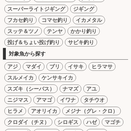
スーパーライトジギング
ジギング
フカセ釣り
コマセ釣り
イカメタル
スッテ＆ツノ
テンヤ
かかり釣り
投げ＆ちょい投げ釣り
サビキ釣り
対象魚から探す
アジ
マダイ
ブリ
イサキ
ヒラマサ
スルメイカ
ケンサキイカ
スズキ（シーバス）
ナマズ
アユ
ニジマス
アマゴ
イワナ
タチウオ
ヒラメ
アオリイカ
メジナ（グレ・クロ）
クロダイ（チヌ）
シロギス
ハゼ
マゴチ