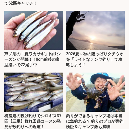
で62匹キャッチ！
芦ノ湖の「夏ワカサギ」釣りシ
2026夏～秋の陸っぱりタチウオ
ーズンが開幕！ 10cm前後の良
を「ライトなテンヤ釣り」で攻
型揃いで72尾手中
略しよう！
楠漁港の投げ釣りでシロギス37
釣りができるキャンプ場は本当
匹【三重】群れ回遊コースの発
に魚釣れる？ 釣りのプロが実釣
見が数釣りへの近道！
検証＆キャンプ飯も満喫