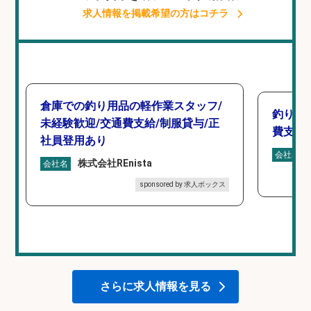
求人情報を掲載希望の方はコチラ
倉庫での釣り用品の軽作業スタッフ/
釣り具
未経験歓迎/交通費支給/制服貸与/正
費支給
社員登用あり
会社名
株式会社REnista
会社名
sponsored by 求人ボックス
さらに求人情報を見る