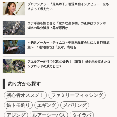
プロアングラー『児島玲子』引退単独インタビュー 立ち
止まって考えたい
ウナギ漁を悩ませる「意外な生き物」の正体はフジツボ
湖水の塩分濃度上昇が原因か
＜釣具メーカー・ティムコ＞中国系投資会社によるTOB成
立へ 1週間前には「反対」表明も
アユルアー釣行で40匹の爆釣！【滋賀】 好釣果を支えたロ
ングロッドの威力とは？
釣り方から探す
初心者オススメ！
ファミリーフィッシング
鮎トモ釣り
エギング
メバリング
アジング
ルアーシーバス
タイラバ