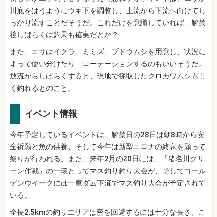
川底をはうようにウキ下を調整し、上流から下流へ向けてし
っかり流すことだそうだ。これだけを意識していれば、解禁
後しばらくは釣果も確実だとか？
また、エサはイクラ、ミミズ、ブドウムシを用意し、状況に
よって使い分けたり、ローテーションするのもいいそうだ。
放流からしばらくすると、現地で採取したクロカワムシもよ
く釣れるとのこと。
イベント情報
今年予定しているイベントは、解禁日の28日は朝8時から安
全祈願と魚の供養、そして今年は新型コロナの終息を願って
祭りが行われる。また、来年2月の20日には、「猪名川クリ
ーン作戦」の一環としてマス釣り釣り大会が、そしてゴール
デンウイークには一庫ダム下流でマス釣り大会が予定されて
いる。
全長2.5kmの釣りエリアは密を回避するには十分な長さ、こ