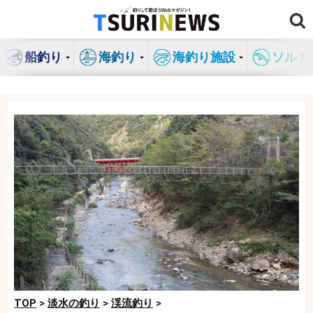
コ
ン
テ
船釣り
海釣り
海釣り施設
ソルト
ン
ツ
へ
ス
キ
ッ
プ
TOP
>
淡水の釣り
>
渓流釣り
>