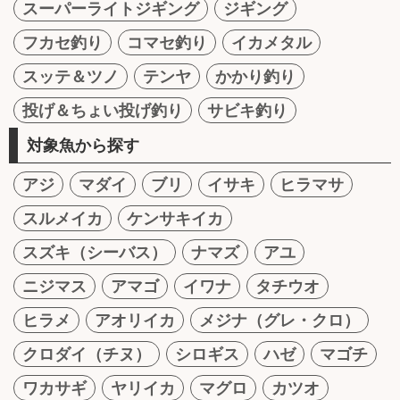
スーパーライトジギング
ジギング
フカセ釣り
コマセ釣り
イカメタル
スッテ＆ツノ
テンヤ
かかり釣り
投げ＆ちょい投げ釣り
サビキ釣り
対象魚から探す
アジ
マダイ
ブリ
イサキ
ヒラマサ
スルメイカ
ケンサキイカ
スズキ（シーバス）
ナマズ
アユ
ニジマス
アマゴ
イワナ
タチウオ
ヒラメ
アオリイカ
メジナ（グレ・クロ）
クロダイ（チヌ）
シロギス
ハゼ
マゴチ
ワカサギ
ヤリイカ
マグロ
カツオ