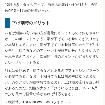
12時過ぎにタイムアップ。当日の釣果はハゼが12匹、約半
数が13～17㎝の良型だった。
下げ潮時のメリット
ハゼは潮位の高い時の方が足元に寄ってくるので釣りやすい
が、このポイントのように潮が下げている時の方が入りやす
い場所もある。また、潮が下げている時は底のカケアガリや
シモリ、捨て石などのアクセントが非常に分かりやすいので
それを覚えておくと、次回釣行時のポイントが定まりやすい
というメリットもある。
河原は砂泥底で、捨て石などもあるのでフィッシングブーツ
が必要である。なお、干潮時でも私は川の中に立ち込まな
い。カケアガリが結構急であるのと、上げ潮の流れが速い時
があるためだ。潮位が大きく下げているときは、15～16尺
の少し長めで軽量な竿があれば対応できる。
＜牧野博／TSURINEWS・WEBライター＞