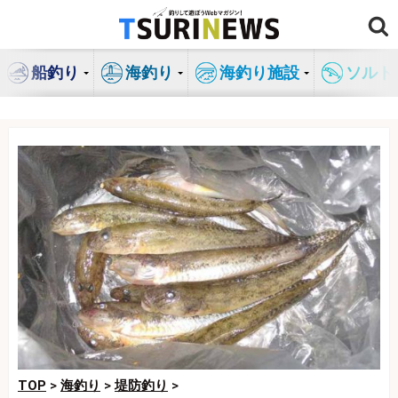
コ
ン
テ
船釣り
海釣り
海釣り施設
ソルト
ン
ツ
へ
ス
キ
ッ
プ
TOP
>
海釣り
>
堤防釣り
>