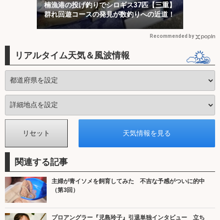
楠漁港の投げ釣りでシロギス37匹【三重】
群れ回遊コースの発見が数釣りへの近道！
Recommended by
リアルタイム天気＆風波情報
関連する記事
主婦が青イソメを飼育してみた 不吉な予感がついに的中
（第3回）
プロアングラー『児島玲子』引退単独インタビュー 立ち