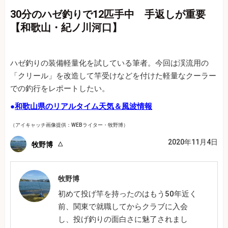
30分のハゼ釣りで12匹手中 手返しが重要
【和歌山・紀ノ川河口】
ハゼ釣りの装備軽量化を試している筆者。今回は渓流用の
「クリール」を改造して竿受けなどを付けた軽量なクーラー
での釣行をレポートしたい。
●
和歌山県のリアルタイム天気＆風波情報
（アイキャッチ画像提供：WEBライター・牧野博）
2020年11月4日
牧野博
牧野博
初めて投げ竿を持ったのはもう50年近く
前、関東で就職してからクラブに入会
し、投げ釣りの面白さに魅了されまし