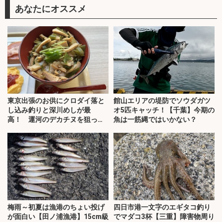
あなたにオススメ
東京出張のお供にクロダイ落と
館山エリアの堤防でソウダガツ
し込み釣りと深川めしが最
オ5匹キャッチ！【千葉】今期の
高！ 運河のデカチヌを狙って
魚は一筋縄ではいかない？
みた
梅雨～初夏は漁港のちょい投げ
四日市港一文字のエギタコ釣り
が面白い【田ノ浦漁港】15cm級
でマダコ3杯【三重】障害物周り