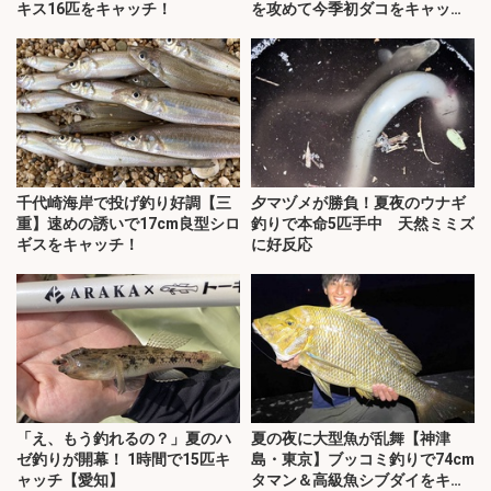
キス16匹をキャッチ！
を攻めて今季初ダコをキャッ
チ！
千代崎海岸で投げ釣り好調【三
夕マヅメが勝負！夏夜のウナギ
重】速めの誘いで17cm良型シロ
釣りで本命5匹手中 天然ミミズ
ギスをキャッチ！
に好反応
「え、もう釣れるの？」夏のハ
夏の夜に大型魚が乱舞【神津
ゼ釣りが開幕！ 1時間で15匹キ
島・東京】ブッコミ釣りで74cm
ャッチ【愛知】
タマン＆高級魚シブダイをキャ