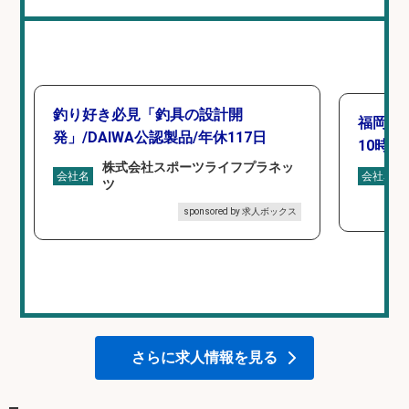
釣り好き必見「釣具の設計開
福岡「
発」/DAIWA公認製品/年休117日
10時間
株式会社スポーツライフプラネッ
会社名
会社名
ツ
sponsored by 求人ボックス
さらに求人情報を見る