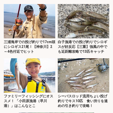
ッチ！
三浦海岸での投げ釣りで17cm頭
白子漁港での投げ釣りでシロギ
にシロギス21尾！【神奈川】2
スが好反応【三重】強風の中で
～4色付近でヒット
も近距離攻略で13匹キャッチ
ファミリーフィッシングにオス
シーバスロッド流用ちょい投げ
スメ！ 「小田原漁港（早川
釣りでキス10匹 食い渋りを速
港）」はこんなとこ
めの引き釣りで攻略！