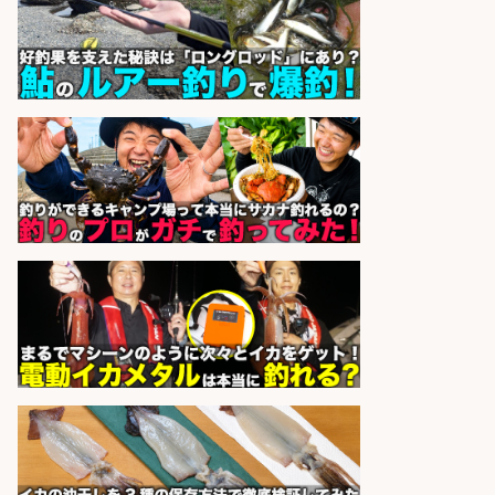
sponsored by 求人ボックス
魚をさばける方必見「鮮魚部門スタ
ッフ」/3つの働き方が選べる
株式会社旬
会社名
sponsored by 求人ボックス
精肉・青果・鮮魚販売/「志布志
市」「時給1,150円〜」志布志市内
でお魚のカットや商品の陳列スタッ
フ/車通勤OK×時間選べる×未経験歓
迎/鹿児島県/志布志市
株式会社ホットスタッフ鹿児島
会社名
sponsored by 求人ボックス
日払いOKで即日収入/営業事務/「時
給1,425円」沼津市足高の釣り具メ