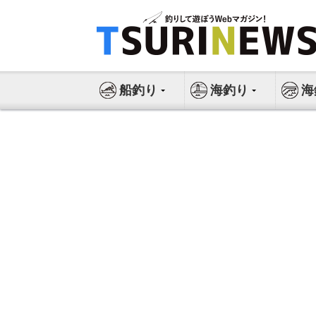
コ
ン
テ
ン
ツ
船釣り
海釣り
海
へ
ス
キ
ッ
プ