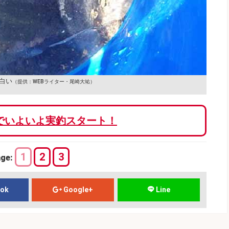
白い
（提供：WEBライター・尾崎大祐）
でいよいよ実釣スタート！
1
2
3
age:
ook
Google+
Line