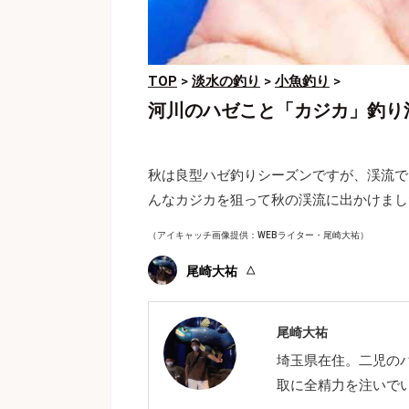
TOP
>
淡水の釣り
>
小魚釣り
>
河川のハゼこと「カジカ」釣り
秋は良型ハゼ釣りシーズンですが、渓流で
んなカジカを狙って秋の渓流に出かけまし
（アイキャッチ画像提供：WEBライター・尾崎大祐）
尾崎大祐
尾崎大祐
埼玉県在住。二児の
取に全精力を注いで