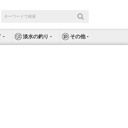
検
検
索:
索
イ
淡水の釣り
その他