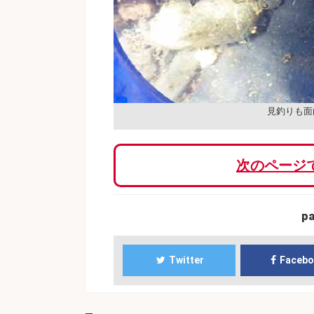
見釣りも面
次のページ
p
Twitter
Faceb