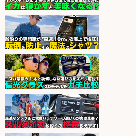
ーカーで受注処理・見積作成の営業
事務/服装髪色ネイル自由・マニュ
アル完備で未経験OK&土日祝休み/
静岡県/沼津市
株式会社セイノースタッフサー
会社名
ビス
sponsored by 求人ボックス
営業事務/「大津市」釣り具メーカ
ーの物流事務・営業アシスタント/
小野駅から徒歩6分/「時給1,300
円」/大型連休あり×残業なし×土日
祝休み/滋賀県
株式会社ホットスタッフ滋賀
会社名
sponsored by 求人ボックス
釣り具などの出荷作業～～/工場/製