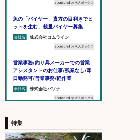
sponsored by 求人ボックス
魚の「バイヤー」貴方の目利きでヒ
ットを生む、裁量バイヤー募集
株式会社コムライン
会社名
sponsored by 求人ボックス
営業事務/釣り具メーカーでの営業
アシスタントのお仕事/残業なし/即
日勤務可/営業事務/軽作業
株式会社パソナ
会社名
sponsored by 求人ボックス
福岡「現場監督」/釣り好き歓迎/残
業10時間/経験者歓迎
特集
広松久水産株式会社
会社名