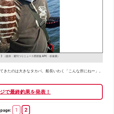
ト
（提供：週刊つりニュース西部版 APC・杉俊廣）
てきたのは大きなタカバ。船長いわく「こんな所にねー」。
ジで最終釣果を発表！
1
2
page: