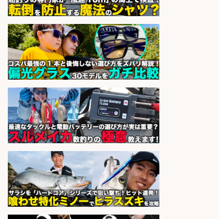
sponsored by 求人ボックス
釣り好き必見「釣具の設計開
発」/DAIWA公認製品/年休117日
株式会社スポーツライフプラネ
会社名
ッツ
sponsored by 求人ボックス
釣り具メーカーの「営業事務」/転
勤なし
株式会社ジャッカル
会社名
sponsored by 求人ボックス
さらに求人情報を見る