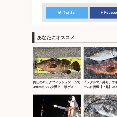
Twitter
Faceb
あなたにオススメ
岡山のロックフィッシュゲームで
「メタルマル縛り」で
49cmキジハタ浮上！ 珍ゲストの
ームに挑戦【上越】35
オニオコゼも2連発
29cmアジもヒット！