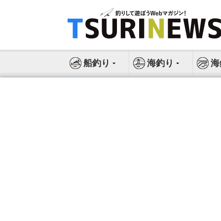
コ
ン
テ
ン
ツ
船釣り
海釣り
海
へ
ス
キ
ッ
プ