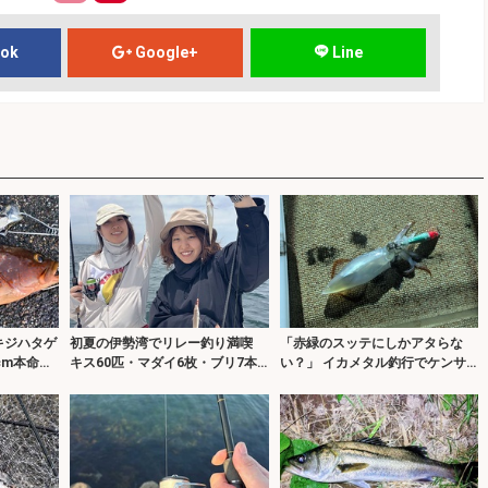
ook
Google+
Line
キジハタゲ
初夏の伊勢湾でリレー釣り満喫
「赤緑のスッテにしかアタらな
cm本命に
キス60匹・マダイ6枚・ブリ7本
い？」 イカメタル釣行でケンサ
の好釣果
キイカの数釣りを堪能【京都】