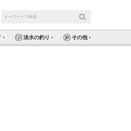
検
検
索:
索
イ
淡水の釣り
その他