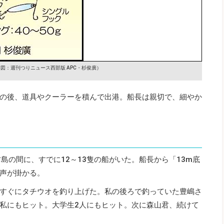
図：週刊つりニュース西部版 APC・杉俊廣）
の後、道具やクーラーを積んで出港。船長は親切で、細やか
島の間に、すでに12～13隻の船がいた。船長から「13m底
声が掛かる。
すぐにタチウオを釣り上げた。私の後ろで釣っていた豊嶋さ
私にもヒット。大学生2人にもヒット。次に森山君、続けて