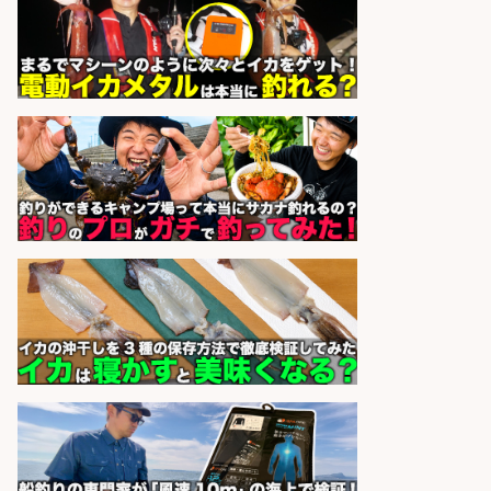
sponsored by 求人ボックス
魚の「バイヤー」貴方の目利きでヒ
ットを生む、裁量バイヤー募集
株式会社コムライン
会社名
sponsored by 求人ボックス
オキアミをはじめとする釣り餌の
「製造」/釣り好き歓迎
広松久水産株式会社
会社名
sponsored by 求人ボックス
8月開始/釣り具メーカーでの営業ア
シスタントのお仕事/残業なし/即日
勤務可/営業事務/軽作業
株式会社パソナ
会社名