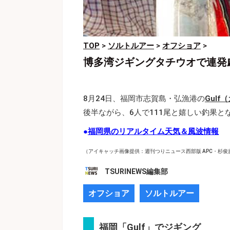
TOP
>
ソルトルアー
>
オフショア
>
博多湾ジギングタチウオで連発劇
8月24日、福岡市志賀島・弘漁港の
Gulf
後半ながら、6人で111尾と嬉しい釣果と
●
福岡県のリアルタイム天気＆風波情報
（アイキャッチ画像提供：週刊つりニュース西部版 APC・杉俊
TSURINEWS編集部
オフショア
ソルトルアー
福岡「Gulf」でジギング