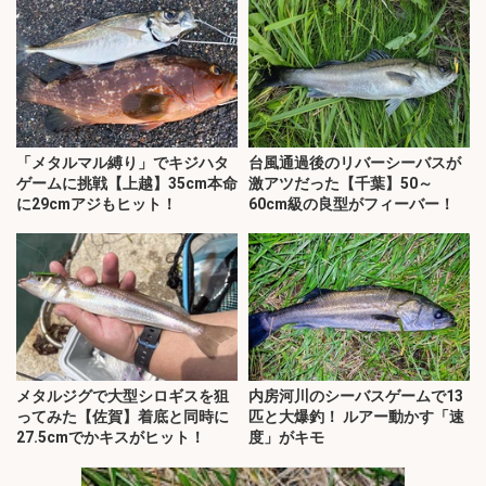
「メタルマル縛り」でキジハタ
台風通過後のリバーシーバスが
ゲームに挑戦【上越】35cm本命
激アツだった【千葉】50～
に29cmアジもヒット！
60cm級の良型がフィーバー！
メタルジグで大型シロギスを狙
内房河川のシーバスゲームで13
ってみた【佐賀】着底と同時に
匹と大爆釣！ ルアー動かす「速
27.5cmでかキスがヒット！
度」がキモ