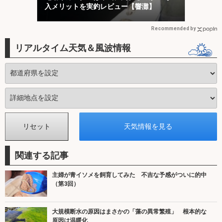
入メリットを実釣レビュー【響灘】
Recommended by
リアルタイム天気＆風波情報
関連する記事
主婦が青イソメを飼育してみた 不吉な予感がついに的中
（第3回）
大規模断水の原因はまさかの「藻の異常繁殖」 根本的な
原因は温暖化