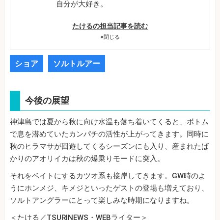
自分が大好き。
たけるの担当記事を読む
×
閉じる
ショア
ソルトルアー
今後の展望
神津島では夏から秋に向け水温も落ち着いてくると、ボトム
で息を潜めていたカンパチの活性が上がってきます。同時に
秋のヒラマサが回遊してくるシーズンにも入り、産まれたば
かりのアオリイカは秋の爆乗りモードに突入。
それをベイトにするカツオ系も接岸してきます。GW時のよ
うにホンメジ、キメジといったゲストの登場も増えており、
ソルトアングラーにとって楽しみな時期になりますね。
＜たける／TSURINEWS・WEBライター＞