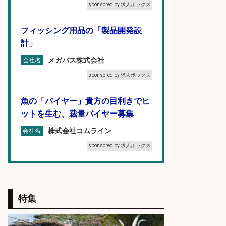
sponsored by 求人ボックス
フィッシング用品の「製品開発設
計」
メガバス株式会社
会社名
sponsored by 求人ボックス
魚の「バイヤー」貴方の目利きでヒ
ットを生む、裁量バイヤー募集
株式会社コムライン
会社名
sponsored by 求人ボックス
釣り具などの出荷作業～～/工場/製
造
特集
UTグループ株式会社
会社名
sponsored by 求人ボックス