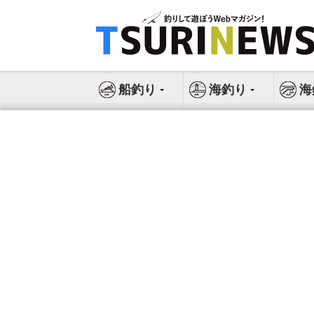
コ
ン
テ
ン
ツ
船釣り
海釣り
海
へ
ス
キ
ッ
プ