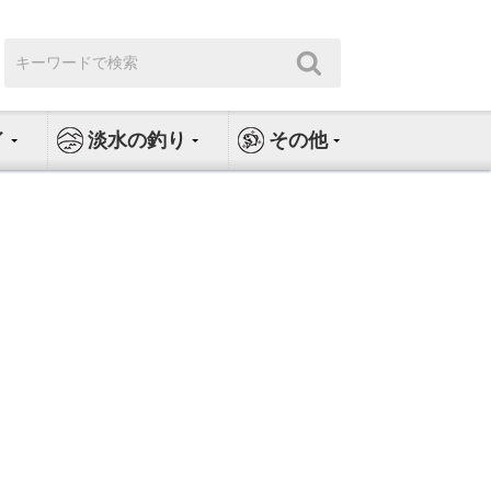
検
検
索:
索
イ
淡水の釣り
その他