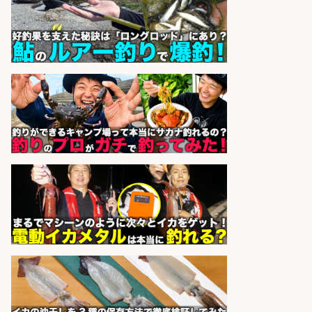
魚をさばける方必見「鮮魚部門スタ
ッフ」/3つの働き方が選べる
株式会社旬
会社名
sponsored by 求人ボックス
営業事務/釣り具メーカーでの営業
アシスタントのお仕事/残業なし/即
日勤務可/営業事務/軽作業
株式会社パソナ
会社名
sponsored by 求人ボックス
コンビニ/広島県/調理なし・軽作業
スタート お魚のパック詰め 品出し/
週4日から勤務OK/希望休が取得で
きる
株式会社ホットスタッフ五日市
会社名