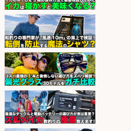
sponsored by 求人ボックス
日払いOKで即日収入/営業事務/「時
給1,425円」沼津市足高の釣り具メ
ーカーで受注処理やデータ入力の営
業事務/未経験歓迎・服装髪色自由/
静岡県/沼津市
株式会社セイノースタッフサー
会社名
ビス
sponsored by 求人ボックス
魚のプロとして活躍食を支える「鮮
魚加工・販売スタッフ」
株式会社一号舘
会社名
sponsored by 求人ボックス