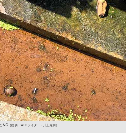
とNG
（提供：WEBライター・川上克利）