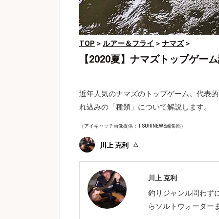
TOP
>
ルアー＆フライ
>
ナマズ
>
【2020夏】ナマズトップゲー
近年人気のナマズのトップゲーム。代表的
れ込みの「種類」について解説します。
（アイキャッチ画像提供：TSURINEWS編集部）
川上 克利
川上 克利
釣りジャンル問わず
らソルトウォーター