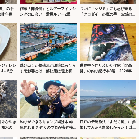
不漁」の予
作家「開高健」とルアーフィッシ
ついに「シジミ」にも忍び寄る
は昨年度の
ングの出会い 愛用ルアー2選も
「クロダイ」の魔の手 茨城の名
紹介
所で漁獲量が半減
ンジ」レシ
逃げ出した養殖魚が環境にもたら
世界中を釣り歩いた作家「開高
4～5分漬
す悪影響とは 解決策は陸上養殖
健」の釣り紀行本3選 2026年は
スタイルにあり
『オーパ』取材から50周年
意外な生き
釣りができるキャンプ場は本当に
江戸の伝統漁法「すだて漁」に参
 湖水の塩
魚釣れる？ 釣りのプロが実釣検
加してみたら超楽しかった！ 迷
証＆キャンプ飯も満喫
路に迷い込んだ魚を掬う？