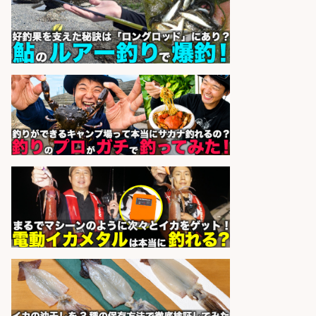
魚の調理経験が活かせる「鮮魚加
工/食品工場スタッフ」
株式会社松屋フーズ
会社名
sponsored by 求人ボックス
人材紹介事業責任者候補/飲食業界
向けSaaS企業「魚ぽち」/東証グロ
ース市場上場
株式会社フーディソン
会社名
sponsored by 求人ボックス
「魚の養殖に関するプロジェクト 」
試験実験業務/総合メーカーでのお
仕事です
株式会社スタッフサービス エン
会社名
ジニアガイド