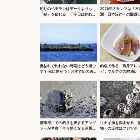
釣りのベテランはデータよりも
2026年のサンマは「
「勘」を信じる 「今日は釣れそ
測 日本沿岸への回遊
う」の感覚とは？
4割程度か
夏枯れで釣れない時期はどう過ご
釣魚で作る「刺身アレ
す？ 秋に差がつくおすすめの過
ピ：マルアジの酢洗い 
ごし方3選
ければOK
都市河川での釣りを愛するアング
ウナギ漁を悩ませる「
ラーが考察 年々酷くなる河川の
物」の正体はフジツボ
汚れに危機感を持とう
分濃度上昇が原因か