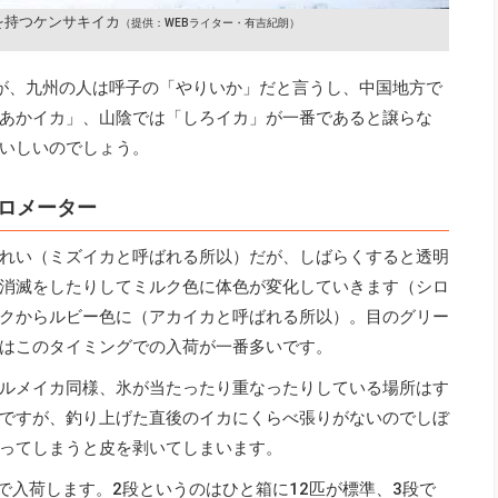
を持つケンサキイカ
（提供：WEBライター・有吉紀朗）
が、九州の人は呼子の「やりいか」だと言うし、中国地方で
あかイカ」、山陰では「しろイカ」が一番であると譲らな
いしいのでしょう。
ロメーター
れい（ミズイカと呼ばれる所以）だが、しばらくすると透明
消滅をしたりしてミルク色に体色が変化していきます（シロ
クからルビー色に（アカイカと呼ばれる所以）。目のグリー
はこのタイミングでの入荷が一番多いです。
ルメイカ同様、氷が当たったり重なったりしている場所はす
ですが、釣り上げた直後のイカにくらべ張りがないのでしぼ
ってしまうと皮を剥いてしまいます。
で入荷します。2段というのはひと箱に12匹が標準、3段で