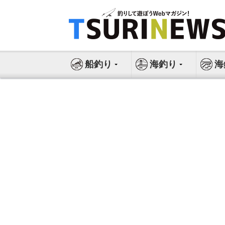
コ
ン
テ
ン
ツ
船釣り
海釣り
海
へ
ス
キ
ッ
プ