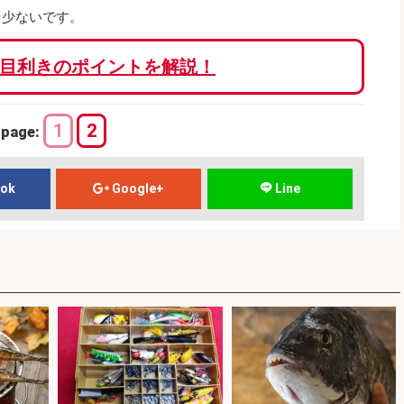
も少ないです。
目利きのポイントを解説！
1
2
page:
ook
Google+
Line