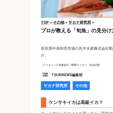
TOP
>
その他
>
サカナ研究所
>
プロが教える「旬魚」の見分け
奈良県中央卸売市場の丸中水産株式会社勤
介。
（アイキャッチ画像提供：WEBライター・有吉紀朗）
TSURINEWS編集部
サカナ研究所
その他
ケンサキイカは高級イカ？