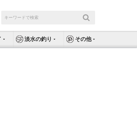
検
検
索:
索
イ
淡水の釣り
その他