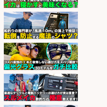
sponsored by 求人ボックス
EC事業責任者候補/飲食業界向け
SaaS企業「魚ぽち」/東証グロース
市場上場
株式会社フーディソン
会社名
sponsored by 求人ボックス
魚をさばける方必見「鮮魚部門スタ
ッフ」/3つの働き方が選べる
株式会社旬
会社名
sponsored by 求人ボックス
さらに求人情報を見る