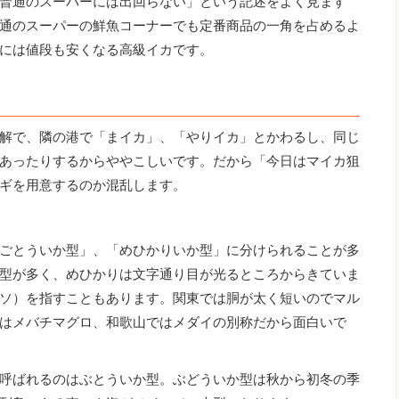
普通のスーパーには出回らない」という記述をよく見ます
通のスーパーの鮮魚コーナーでも定番商品の一角を占めるよ
には値段も安くなる高級イカです。
解で、隣の港で「まイカ」、「やりイカ」とかわるし、同じ
あったりするからややこしいです。だから「今日はマイカ狙
ギを用意するのか混乱します。
ごとういか型」、「めひかりいか型」に分けられることが多
型が多く、めひかりは文字通り目が光るところからきていま
ソ）を指すこともあります。関東では胴が太く短いのでマル
はメバチマグロ、和歌山ではメダイの別称だから面白いで
呼ばれるのはぶとういか型。ぶどういか型は秋から初冬の季