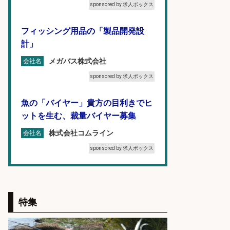
sponsored by 求人ボックス
フィッシング用品の「製品開発設
計」
メガバス株式会社
会社名
sponsored by 求人ボックス
魚の「バイヤー」貴方の目利きでヒ
ットを生む、裁量バイヤー募集
株式会社コムライン
会社名
sponsored by 求人ボックス
福岡「現場監督」/釣り好き歓迎/残
業10時間/経験者歓迎
特集
広松久水産株式会社
会社名
sponsored by 求人ボックス