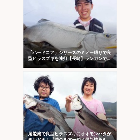
「ハードコア」シリーズのミノー縛りで良
型ヒラスズキを連打【長崎】ランガンでサ
ラシを攻略！
尾鷲湾で良型ヒラスズキにオオモンハタが
狙いどき！【沖のルアー釣り最新情報8