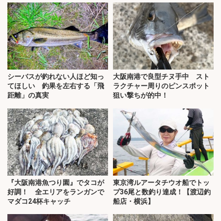
シーバスが釣れない人ほど知っ
大阪南港で良型チヌ手中 スト
てほしい 釣果を左右する「飛
ラクチャー周りのピンスポット
距離」の真実
狙い撃ちが的中！
『大阪南港魚つり園』でタコが
東京湾ルアータチウオ船でトッ
好調！ 全エリアをランガンで
プ36尾と数釣り達成！【渡辺釣
マダコ24杯キャッチ
船店・横浜】