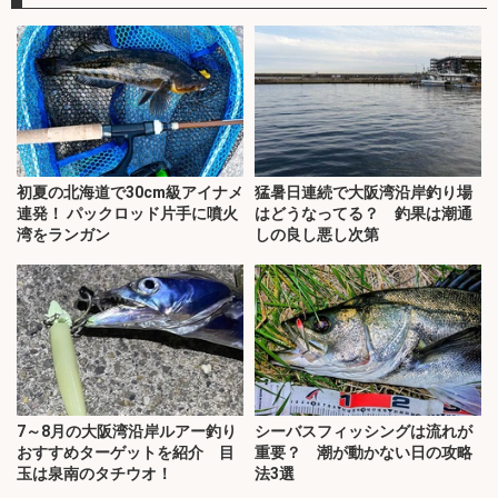
初夏の北海道で30cm級アイナメ
猛暑日連続で大阪湾沿岸釣り場
連発！ パックロッド片手に噴火
はどうなってる？ 釣果は潮通
湾をランガン
しの良し悪し次第
7～8月の大阪湾沿岸ルアー釣り
シーバスフィッシングは流れが
おすすめターゲットを紹介 目
重要？ 潮が動かない日の攻略
玉は泉南のタチウオ！
法3選