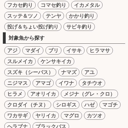
フカセ釣り
コマセ釣り
イカメタル
スッテ＆ツノ
テンヤ
かかり釣り
投げ＆ちょい投げ釣り
サビキ釣り
対象魚から探す
アジ
マダイ
ブリ
イサキ
ヒラマサ
スルメイカ
ケンサキイカ
スズキ（シーバス）
ナマズ
アユ
ニジマス
アマゴ
イワナ
タチウオ
ヒラメ
アオリイカ
メジナ（グレ・クロ）
クロダイ（チヌ）
シロギス
ハゼ
マゴチ
ワカサギ
ヤリイカ
マグロ
カツオ
ヘラブナ
ブラックバス