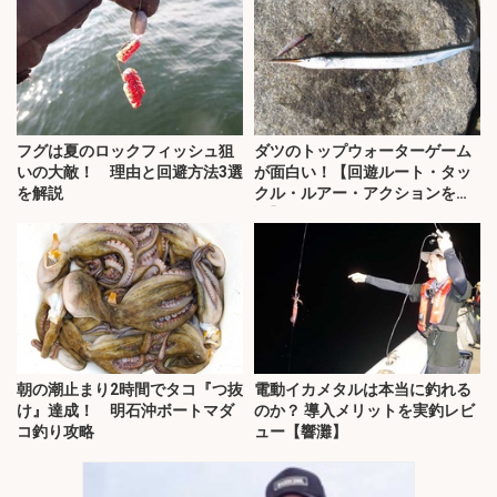
フグは夏のロックフィッシュ狙
ダツのトップウォーターゲーム
いの大敵！ 理由と回避方法3選
が面白い！【回遊ルート・タッ
を解説
クル・ルアー・アクションを解
説】
朝の潮止まり2時間でタコ『つ抜
電動イカメタルは本当に釣れる
け』達成！ 明石沖ボートマダ
のか？ 導入メリットを実釣レビ
コ釣り攻略
ュー【響灘】