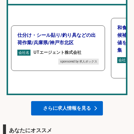
和食,
仕分け・シール貼り/釣り具などの出
候補/
荷作業/兵庫県/神戸市北区
値を上
集
UTエージェント株式会社
会社名
会社名
sponsored by 求人ボックス
さらに求人情報を見る
あなたにオススメ