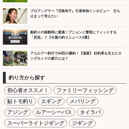
プロアングラー『児島玲子』引退単独インタビュー 立ち
止まって考えたい
船釣りの移動時に最適！プニョンと臀部にフィットする
「尻枕」？【今週の釣りニュース5選】
アユルアー釣行で40匹の爆釣！【滋賀】 好釣果を支えたロ
ングロッドの威力とは？
釣り方から探す
初心者オススメ！
ファミリーフィッシング
鮎トモ釣り
エギング
メバリング
アジング
ルアーシーバス
タイラバ
スーパーライトジギング
ジギング