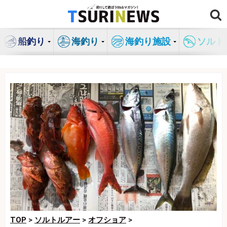
コ
ン
テ
船釣り
海釣り
海釣り施設
ソルト
ン
ツ
へ
ス
キ
ッ
プ
TOP
>
ソルトルアー
>
オフショア
>