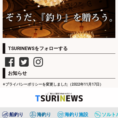
TSURINEWSをフォローする
お知らせ
※プライバシーポリシーを変更しました（2022年11月17日）
船釣り
海釣り
海釣り施設
ソルト