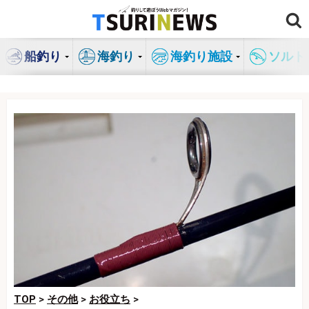
コ
ン
テ
船釣り
海釣り
海釣り施設
ソルト
ン
ツ
へ
ス
キ
ッ
プ
TOP
>
その他
>
お役立ち
>