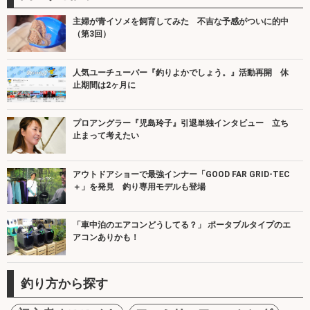
主婦が青イソメを飼育してみた 不吉な予感がついに的中
（第3回）
人気ユーチューバー『釣りよかでしょう。』活動再開 休
止期間は2ヶ月に
プロアングラー『児島玲子』引退単独インタビュー 立ち
止まって考えたい
アウトドアショーで最強インナー「GOOD FAR GRID-TEC
＋」を発見 釣り専用モデルも登場
「車中泊のエアコンどうしてる？」 ポータブルタイプのエ
アコンありかも！
釣り方から探す