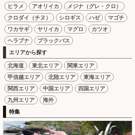
ヒラメ
アオリイカ
メジナ（グレ・クロ）
クロダイ（チヌ）
シロギス
ハゼ
マゴチ
ワカサギ
ヤリイカ
マグロ
カツオ
ヘラブナ
ブラックバス
エリアから探す
北海道
東北エリア
関東エリア
甲信越エリア
北陸エリア
東海エリア
関西エリア
中国エリア
四国エリア
九州エリア
海外
特集