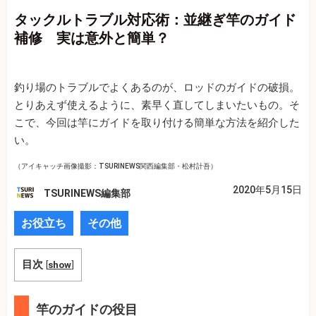
タックルトラブル対応術：並継ぎ竿のガイド
補修 実は意外と簡単？
釣り場のトラブルでよくあるのが、ロッドのガイドの破損。
とりあえず使えるように、素早く直してしまいたいもの。そ
こで、今回は竿にガイドを取り付ける簡単な方法を紹介した
い。
（アイキャッチ画像撮影：TSURINEWS関西編集部・松村計吾）
2020年5月15日
TSURINEWS編集部
お役立ち
その他
目次
[
show
]
竿のガイドの役目