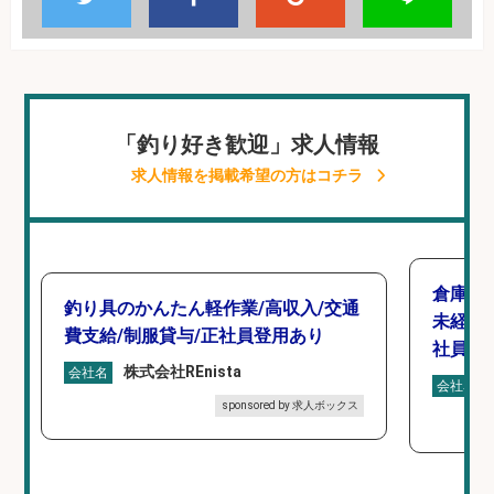
「釣り好き歓迎」求人情報
求人情報を掲載希望の方はコチラ
倉庫で
釣り具のかんたん軽作業/高収入/交通
未経験
費支給/制服貸与/正社員登用あり
社員登
株式会社REnista
会社名
会社名
sponsored by 求人ボックス