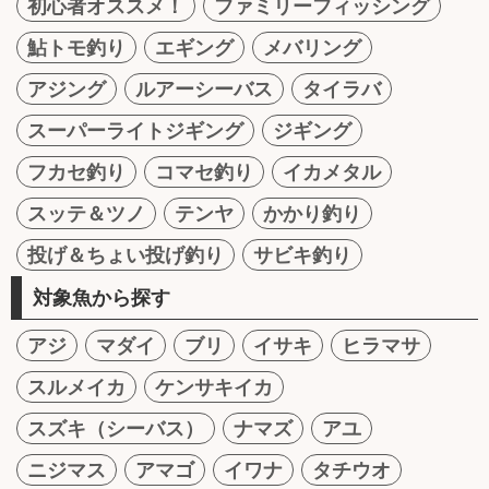
初心者オススメ！
ファミリーフィッシング
鮎トモ釣り
エギング
メバリング
アジング
ルアーシーバス
タイラバ
スーパーライトジギング
ジギング
フカセ釣り
コマセ釣り
イカメタル
スッテ＆ツノ
テンヤ
かかり釣り
投げ＆ちょい投げ釣り
サビキ釣り
対象魚から探す
アジ
マダイ
ブリ
イサキ
ヒラマサ
スルメイカ
ケンサキイカ
スズキ（シーバス）
ナマズ
アユ
ニジマス
アマゴ
イワナ
タチウオ