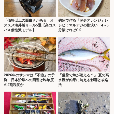
「価格以上の面白さがある」オ
釣魚で作る「刺身アレンジ」レ
ススメ海外製リール5選【高コス
シピ：マルアジの酢洗い 4～5
パ＆個性派モデル】
分漬ければOK
2026年のサンマは「不漁」の予
「猛暑で魚が消える？」 夏の高
測 日本沿岸への回遊は昨年度
水温が釣果に与える影響と攻略
の4割程度か
法