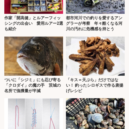
作家「開高健」とルアーフィッ
都市河川での釣りを愛するアン
シングの出会い 愛用ルアー2選
グラーが考察 年々酷くなる河
も紹介
川の汚れに危機感を持とう
ついに「シジミ」にも忍び寄る
「キス＝天ぷら」だけではな
「クロダイ」の魔の手 茨城の
い！ 釣ったシロギスで作る唐揚
名所で漁獲量が半減
げレシピ