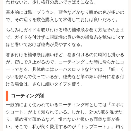
わせないと、少し格好の悪いできばえになる。
基本的には黒、ブラウン、藍色などかなり暗めの色が多いの
で、その辺りを数色購入して常備しておけば良いだろう。
ちなみにガイドを取り付ける時の補修糸を巻く方法そのまま
で、ガイドを付けずに視認性の良い色の補修糸を穂先に1cm
ほど巻いておけば穂先が見やすくなる。
巻き付ける補修糸は細いほど、巻き付けるのに時間も掛かる
が、密にでき上がるので、コーティングした時に滑らかにコ
ートできる。具体的にはシーバスロッドなどでは、「細」く
らいを好んで使っているが、穂先など竿の細い部分に巻き付
ける場合は、さらに細いタイプを使う。
コーティング剤
一般的によく使われているコーティング材としては「エポキ
シコート」がよく知られている。しかし、2つの液を混ぜた
り、薄め液で薄めるなど、慣れないと扱いも面倒な事が多
い。そこで、私が良く愛用するのが「トップコート」。釣り