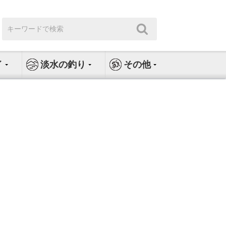
検
検
索:
索
イ
淡水の釣り
その他