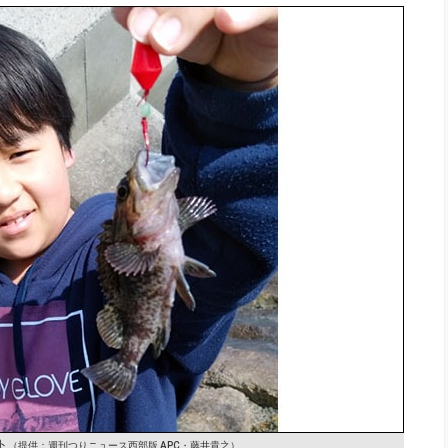
ト
（提供：週刊つりニュース西部版 APC・藤井貴之）