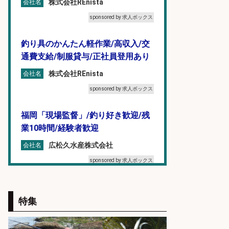
株式会社REnista
会社名
sponsored by 求人ボックス
釣り具のかんたん軽作業/高収入/交
通費支給/制服貸与/正社員登用あり
株式会社REnista
会社名
sponsored by 求人ボックス
福岡「現場監督」/釣り好き歓迎/残
業10時間/経験者歓迎
広松久水産株式会社
会社名
sponsored by 求人ボックス
仕分け・シール貼り/釣り具などの
出荷作業/兵庫県/神戸市北区
特集
UTエージェント株式会社
会社名