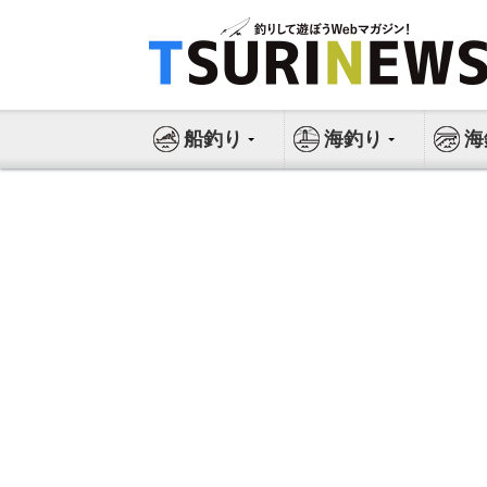
コ
ン
テ
ン
ツ
船釣り
海釣り
海
へ
ス
キ
ッ
プ