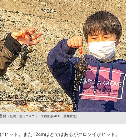
連発
（提供：週刊つりニュース西部版 APC・藤井貴之）
にヒット。また12cmほどではあるがクロソイがヒット。