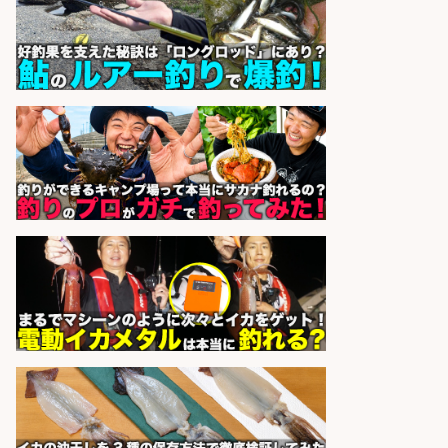
sponsored by 求人ボックス
釣り具のかんたん軽作業/高収入/交
通費支給/制服貸与/正社員登用あり
株式会社REnista
会社名
sponsored by 求人ボックス
倉庫での釣り用品の軽作業スタッ
フ/未経験歓迎/交通費支給/制服貸
与/正社員登用あり
株式会社REnista
会社名
sponsored by 求人ボックス
フィッシング用品の「製品開発設
計」
メガバス株式会社
会社名