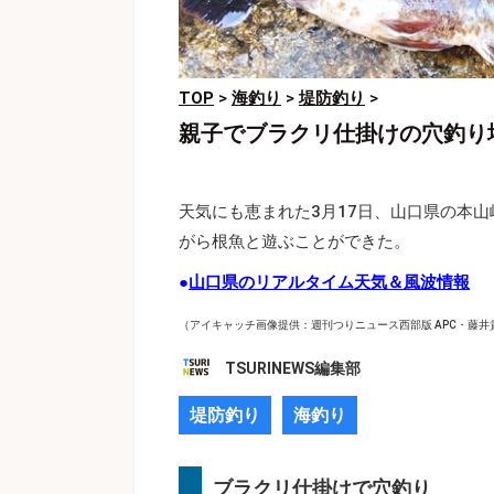
TOP
>
海釣り
>
堤防釣り
>
親子でブラクリ仕掛けの穴釣り
天気にも恵まれた3月17日、山口県の本
がら根魚と遊ぶことができた。
●
山口県のリアルタイム天気＆風波情報
（アイキャッチ画像提供：週刊つりニュース西部版 APC・藤井
TSURINEWS編集部
堤防釣り
海釣り
ブラクリ仕掛けで穴釣り