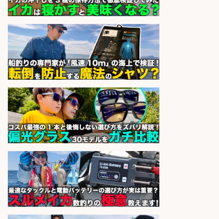
sponsored by 求人ボックス
倉庫での釣り用品の軽作業スタッ
フ/未経験歓迎/交通費支給/制服貸
与/正社員登用あり
株式会社REnista
会社名
sponsored by 求人ボックス
和食, 居酒屋/調理見習い・調理補助/
新鮮な魚料理×おでんの和食居酒屋
の若手スタッフ
サカナのハチベエ 矢場町店
会社名
sponsored by 求人ボックス
さらに求人情報を見る