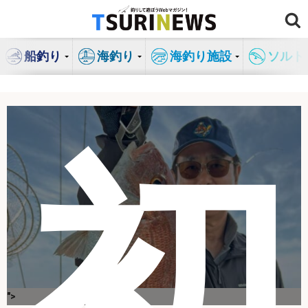
コ
ン
テ
船釣り
海釣り
海釣り施設
ソルト
ン
ツ
へ
ス
キ
初
ッ
プ
">