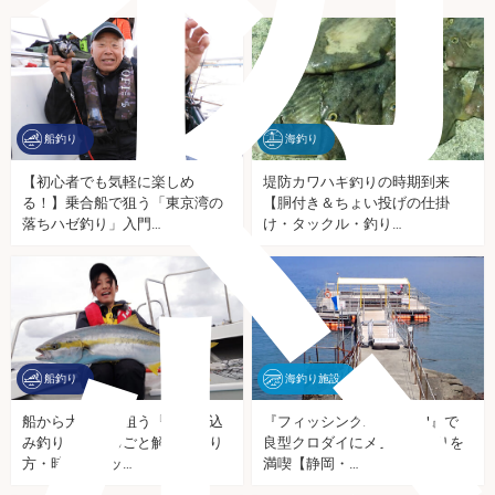
船釣り
海釣り
【初心者でも気軽に楽しめ
堤防カワハギ釣りの時期到来
る！】乗合船で狙う「東京湾の
【胴付き＆ちょい投げの仕掛
心
落ちハゼ釣り」入門…
け・タックル・釣り…
船釣り
海釣り施設
船から大型魚を狙う『落とし込
『フィッシングパークTOI』で
み釣り』をまるごと解説【釣り
良型クロダイにメジナ数釣りを
方・時期・タッ…
満喫【静岡・…