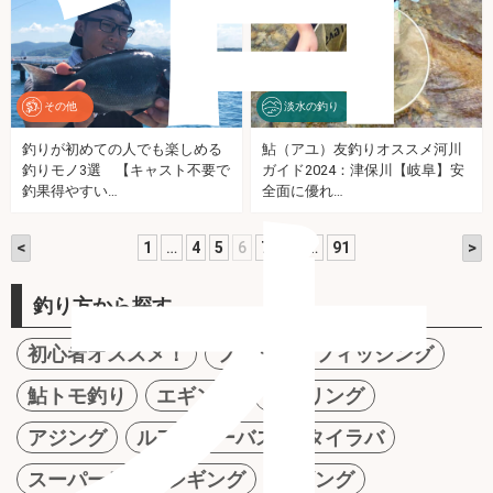
その他
淡水の釣り
釣りが初めての人でも楽しめる
鮎（アユ）友釣りオススメ河川
オ
釣りモノ3選 【キャスト不要で
ガイド2024：津保川【岐阜】安
釣果得やすい…
全面に優れ…
<
>
1
…
4
5
6
7
8
…
91
釣り方から探す
初心者オススメ！
ファミリーフィッシング
鮎トモ釣り
エギング
メバリング
アジング
ルアーシーバス
タイラバ
スーパーライトジギング
ジギング