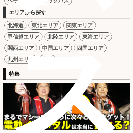
ヘラブナ
ブラックバス
エリアから探す
北海道
東北エリア
関東エリア
ス
甲信越エリア
北陸エリア
東海エリア
関西エリア
中国エリア
四国エリア
九州エリア
海外
特集