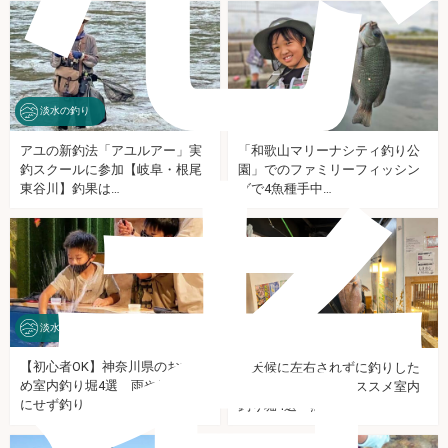
淡水の釣り
海釣り施設
アユの新釣法「アユルアー」実
「和歌山マリーナシティ釣り公
者
釣スクールに参加【岐阜・根尾
園」でのファミリーフィッシン
東谷川】釣果は…
グで4魚種手中…
淡水の釣り
その他
【初心者OK】神奈川県のおすす
「天候に左右されずに釣りした
め室内釣り堀4選 雨や気温を気
い！」東京都内のオススメ室内
にせず釣り…
釣り堀4選 熱…