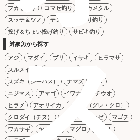
フカセ釣り
コマセ釣り
イカメタル
スッテ＆ツノ
テンヤ
かかり釣り
投げ＆ちょい投げ釣り
サビキ釣り
ス
対象魚から探す
アジ
マダイ
ブリ
イサキ
ヒラマサ
スルメイカ
ケンサキイカ
スズキ（シーバス）
ナマズ
アユ
ニジマス
アマゴ
イワナ
タチウオ
ヒラメ
アオリイカ
メジナ（グレ・クロ）
クロダイ（チヌ）
シロギス
ハゼ
マゴチ
ワカサギ
ヤリイカ
マグロ
カツオ