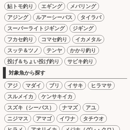
鮎トモ釣り
エギング
メバリング
アジング
ルアーシーバス
タイラバ
スーパーライトジギング
ジギング
フカセ釣り
コマセ釣り
イカメタル
スッテ＆ツノ
テンヤ
かかり釣り
投げ＆ちょい投げ釣り
サビキ釣り
対象魚から探す
アジ
マダイ
ブリ
イサキ
ヒラマサ
スルメイカ
ケンサキイカ
スズキ（シーバス）
ナマズ
アユ
ニジマス
アマゴ
イワナ
タチウオ
ヒラメ
アオリイカ
メジナ（グレ・クロ）