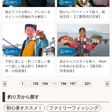
海釣り
海釣り
波止でフカセ釣り。グレがいる
陸からパワーイソメで狙う。根
ポイントの見極め方を解説！
魚五目！【三重県四日市港】
海釣り
海釣り
子供と楽しむ！釣って楽しい食
波止からクロダイを狙う。49cm
べて楽しい波止釣り【神奈川
の本命がお目見え！【鹿児島・
県・小田原港】
浮津漁港】
<
>
1
…
193
194
195
196
197
…
201
釣り方から探す
初心者オススメ！
ファミリーフィッシング