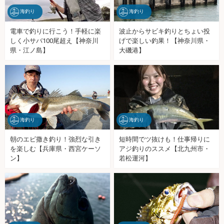
海釣り
海釣り
電車で釣りに行こう！手軽に楽
波止からサビキ釣りとちょい投
しく小サバ100尾超え【神奈川
げで楽しい釣果！【神奈川県・
県・江ノ島】
大磯港】
海釣り
海釣り
朝のエビ撒き釣り！強烈な引き
短時間でツ抜けも！仕事帰りに
を楽しむ【兵庫県・西宮ケーソ
アジ釣りのススメ【北九州市・
ン】
若松運河】