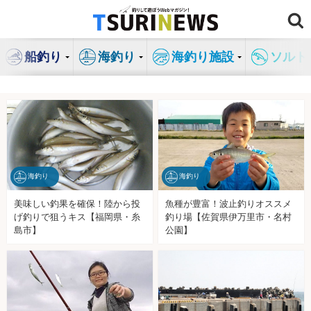
コ
ン
テ
船釣り
海釣り
海釣り施設
ソルト
ン
ツ
へ
ス
キ
ッ
プ
海釣り
海釣り
美味しい釣果を確保！陸から投
魚種が豊富！波止釣りオススメ
げ釣りで狙うキス【福岡県・糸
釣り場【佐賀県伊万里市・名村
島市】
公園】