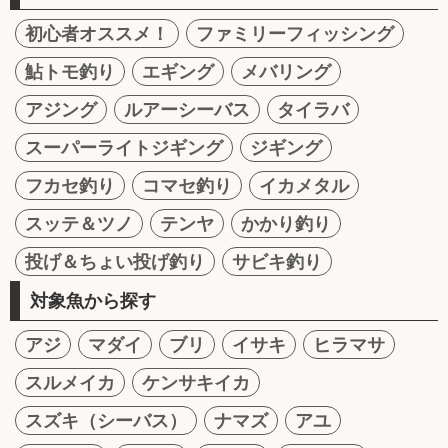
初心者オススメ！
ファミリーフィッシング
鮎トモ釣り
エギング
メバリング
アジング
ルアーシーバス
タイラバ
スーパーライトジギング
ジギング
フカセ釣り
コマセ釣り
イカメタル
スッテ＆ツノ
テンヤ
かかり釣り
投げ＆ちょい投げ釣り
サビキ釣り
対象魚から探す
アジ
マダイ
ブリ
イサキ
ヒラマサ
スルメイカ
ケンサキイカ
スズキ（シーバス）
ナマズ
アユ