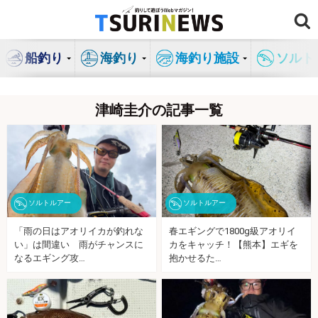
コ
ン
テ
船釣り
海釣り
海釣り施設
ソルト
ン
ツ
へ
津崎圭介の記事一覧
ス
キ
ッ
プ
ソルトルアー
ソルトルアー
「雨の日はアオリイカが釣れな
春エギングで1800g級アオリイ
い」は間違い 雨がチャンスに
カをキャッチ！【熊本】エギを
なるエギング攻…
抱かせるた…