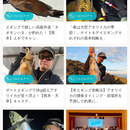
ソルトルアー
ソルトルアー
エギングで嬉しい高級外道「オ
「春は大型アオリイカの季
オモンハタ」が釣れた！【熊
節！」ナイト＆デイエギングそ
本】エギでキャッ…
れぞれの基本戦略を…
ソルトルアー
ソルトルアー
ボートエギングで2kg超えアオ
【冬エギング攻略法】アオリイ
リイカが堂々浮上！【熊本・天
カの捕食タイミング・居場所を
草】キャステ…
予測して釣果に…