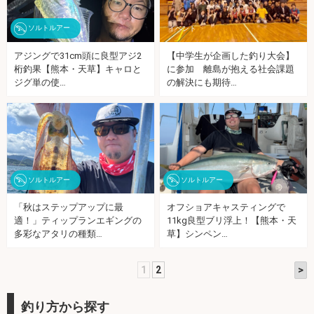
ソルトルアー
イベント
アジングで31cm頭に良型アジ2
【中学生が企画した釣り大会】
桁釣果【熊本・天草】キャロと
に参加 離島が抱える社会課題
ジグ単の使…
の解決にも期待…
ソルトルアー
ソルトルアー
「秋はステップアップに最
オフショアキャスティングで
適！」ティップランエギングの
11kg良型ブリ浮上！【熊本・天
多彩なアタリの種類…
草】シンペン…
>
1
2
釣り方から探す