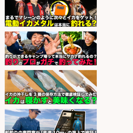
sponsored by 求人ボックス
WEBデザイナー・WEBディレクタ
ー/未経験OK 釣具店でSNS運用&動
画編集のお仕事
株式会社スタッフサービス エン
会社名
ジニアガイド
sponsored by 求人ボックス
倉庫での釣り用品の軽作業スタッ
フ/未経験歓迎/交通費支給/制服貸
与/正社員登用あり
株式会社REnista
会社名
sponsored by 求人ボックス
レジ打ち/日払いOK/おさかなの三枚
おろし/新潟県/小千谷市