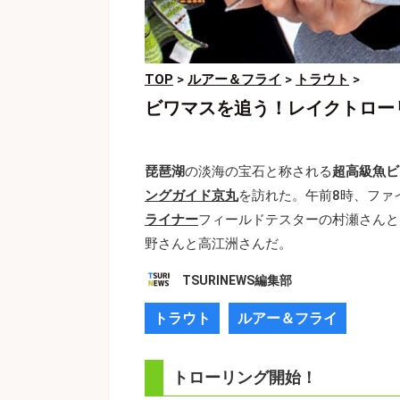
TOP
>
ルアー＆フライ
>
トラウト
>
ビワマスを追う！レイクトロー
琵琶湖
の淡海の宝石と称される
超高級魚ビ
ングガイド京丸
を訪れた。午前8時、ファ
ライナー
フィールドテスターの村瀬さんと
野さんと高江洲さんだ。
TSURINEWS編集部
トラウト
ルアー＆フライ
トローリング開始！