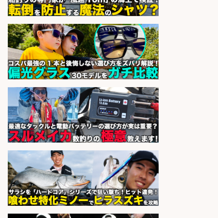
株式会社G&G
会社名
sponsored by 求人ボックス
和食, 居酒屋/調理見習い・調理補助/
新鮮な魚料理×おでんの和食居酒屋
の若手スタッフ
サカナのハチベエ 矢場町店
会社名
sponsored by 求人ボックス
福岡/未経験歓迎「ルート営業」/釣
り好き歓迎/インセンティブ
広松久水産株式会社
会社名
sponsored by 求人ボックス
さらに求人情報を見る