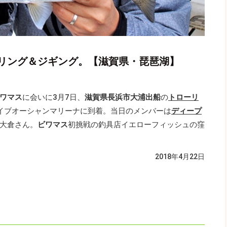
リング＆ジギング。【滋賀県・琵琶湖】
ワマス
に会いに3月7日、
滋賀県長浜市大浦出船
の
トローリ
イブオーシャンマリーナに到着。当日のメンバーは
ディープ
大倉さん。
ビワマス
初挑戦の釣具店イエローフィッシュの窪
2018年4月22日