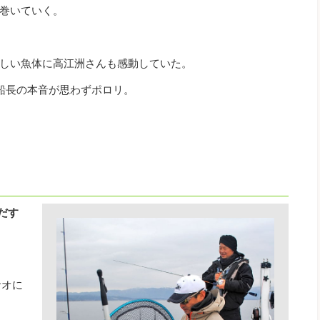
巻いていく。
しい魚体に高江洲さんも感動していた。
船長の本音が思わずポロリ。
。
だす
サオに