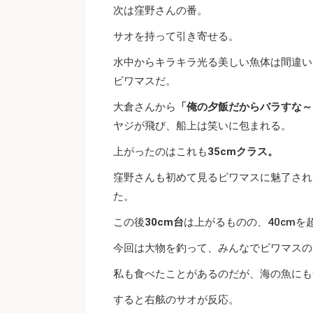
次は窪野さんの番。
サオを持って引き寄せる。
水中からキラキラ光る美しい魚体は間違い
ビワマスだ。
大倉さんから
「俺の夕飯だからバラすな～
ヤジが飛び、船上は笑いに包まれる。
上がったのはこれも
35cmクラス。
窪野さんも初めて見るビワマスに魅了され
た。
この後
30cm台
は上がるものの、40cm
今回は大物を釣って、みんなでビワマスの
私も食べたことがあるのだが、海の魚にも
すると右舷のサオが反応。