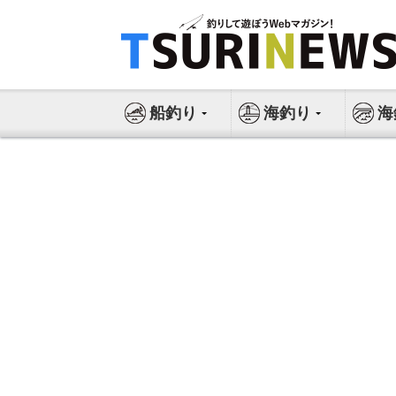
コ
ン
テ
ン
ツ
船釣り
海釣り
海
へ
ス
キ
ッ
プ