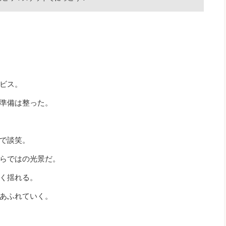
ビス。
準備は整った。
で談笑。
らではの光景だ。
く揺れる。
あふれていく。