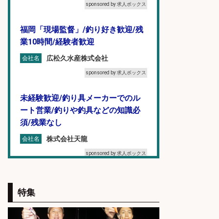
sponsored by 求人ボックス
福岡「現場監督」/釣り好き歓迎/残
業10時間/経験者歓迎
広松久水産株式会社
会社名
sponsored by 求人ボックス
未経験歓迎/釣り具メーカーでのル
ート営業/釣りや釣具などの知識必
須/残業なし
株式会社天龍
会社名
sponsored by 求人ボックス
魚の「バイヤー」貴方の目利きでヒ
ットを生む、裁量バイヤー募集
特集
株式会社コムライン
会社名